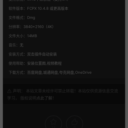
软件版本：
FCPX 10.4.8 或更高版本
文件格式：
Dmg
分辨率：
3840×2160（4K）
文件大小：
14MB
音乐：
无
安装方式：
双击插件自动安装
使用帮助：
安装位置图,视频教程
下载方式：
百度网盘,城通网盘,夸克网盘,OneDrive
声明： 本站文章未经许可禁止转载！本站仅供资源信息交流
学习， 版权说明
点此了解
！
13
0