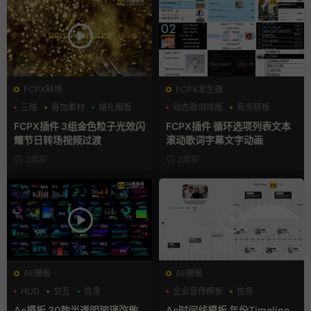
FCPX转场
FCPX发生器
三维
叠加素材
婚礼模板
动态歌词排版
商务模板
字幕模板
FCPX插件 3组金色粒子光效闪
FCPX插件 循环选项列表文本
耀节日转场视频过渡
滚动歌词字幕文字动画
2周前
2周前
AE模板
AE模板
HUD
交互
信息
企业宣传模板
信息
商业模板
Ae模板 30款半透明玻璃弥散
Ae时间线模板 年份Timeline