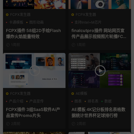
FCPX发生器
FCPX发生器
卡通模板
图形动画
支持Intel+M芯片
手绘风
FCPX插件 58组2D手绘Flash
finalcutpro插件 网站网页宣
爆炸火焰能量特效
传产品展示视频照片轮播FCP
X插件
1周前
1周前
FCPX发生器
AE模板
产品介绍
产品宣传
图表
排名表
数据
产品展示
FCPX插件 3组SaaS软件Ai产
AE模板 4K记分板排名表格数
品宣传Promo片头
据统计世界杯足球排行榜
2周前
2周前