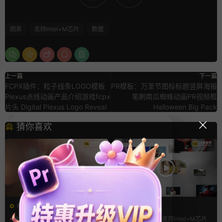
图表
支持Intel+M芯片
数据
上一篇
下一篇
FCPX插件：粒子线条LOGO模板
PR模板：万圣节图标标题竖屏海报
Plexus点线动画产品介绍游戏fcpx
笔刷南瓜蜘蛛动画PR视频框
片头 Digital Plexus Logo Reveal
Halloween Big Pack
猜你喜欢
FCPX转场
FCPX发生器
光效
复古风
LOGO动画
支持Intel+M芯片