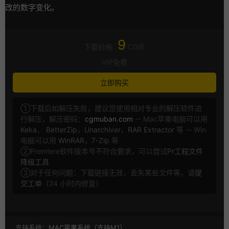
改的数字变化。
9
下载价格
CG币
VIP免费
立即购买
①下载后如解压失败，建议您使用相对专业的解压软件进
行解压，解压密码：
cgmuban.com
-- Mac苹果电脑可以用
Keka
，
BetterZip
，
Unarchiver
，
RAR Extractor
等 -- Win
电脑可以用
WinRAR
，
7-Zip
等
②Premiere软件版本号不符合要求，可以尝试
Pr工程文件
降级工具
③对于任何问题：下载链接无效，丢失某些文件等，请
提
交工单
（24 小时内修复）
支持系统：
MAC苹果系统（支持M1）