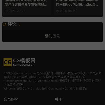
发光浮窗组件渐变数据信息图
时间轴标尺内容展示动画企业
表卡片
发展历程
2026-06-22
2026-06-20
评论
0
请先
登录
CG模板网(cgmuban.com)免费后期资源下载网站,pr模板,ae模板,fcpx插件,视频
素材
,premiere模板,pr素材,PR片头模板,pr免费模板,字幕模板,AE插
件,mogrt,premiere,LUT,PR,AE,fcpx,finalcut,剪辑素材,抖音素材,免费素材,素材
下载,支持M芯片
Windows 使用 Ctrl + D，Mac 使用 Command + D，即可收藏网站
会员服务
关于