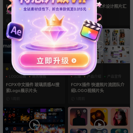
支持Intel+M芯片
汇聚
FCPX转场插件 15组光效胶片
fcpx片头插件 艺术设计照片汇
划痕复古视频过渡
聚LOGO动画
9小时前
4天前
FCPX发生器
FCPX发生器
LOGO动画
商务模板
三维
产品介绍
产品宣传
支持Intel+M芯片
FCPX中文插件 玻璃质感AI搜
FCPX插件 快速照片流团队介
索Logo展示片头
绍LOGO视频片头
1周前
1周前