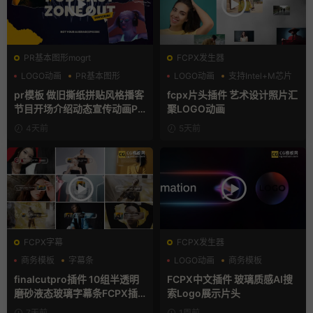
PR基本图形mogrt
FCPX发生器
LOGO动画
PR基本图形
LOGO动画
支持Intel+M芯片
复古风
汇聚
pr模板 做旧撕纸拼贴风格播客
fcpx片头插件 艺术设计照片汇
节目开场介绍动态宣传动画PR
聚LOGO动画
模版
4天前
5天前
FCPX字幕
FCPX发生器
商务模板
字幕条
LOGO动画
商务模板
字幕模板
支持Intel+M芯片
finalcutpro插件 10组半透明
FCPX中文插件 玻璃质感AI搜
磨砂液态玻璃字幕条FCPX插
索Logo展示片头
件
7天前
1周前