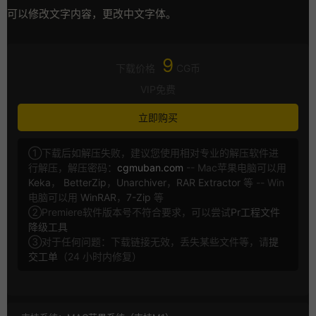
可以修改文字内容，更改中文字体。
9
下载价格
CG币
VIP免费
立即购买
①下载后如解压失败，建议您使用相对专业的解压软件进
行解压，解压密码：
cgmuban.com
-- Mac苹果电脑可以用
Keka
，
BetterZip
，
Unarchiver
，
RAR Extractor
等 -- Win
电脑可以用
WinRAR
，
7-Zip
等
②Premiere软件版本号不符合要求，可以尝试
Pr工程文件
降级工具
③对于任何问题：下载链接无效，丢失某些文件等，请
提
交工单
（24 小时内修复）