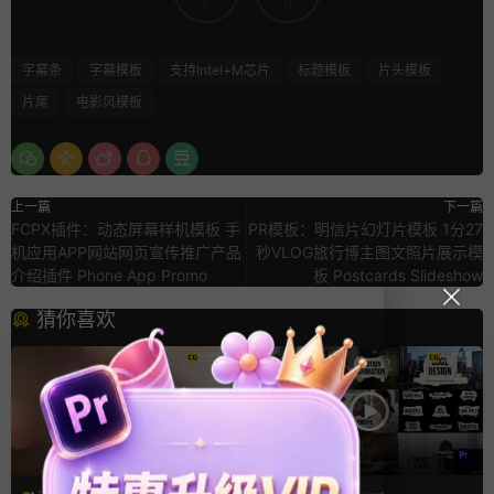
6
0
字幕条
字幕模板
支持Intel+M芯片
标题模板
片头模板
片尾
电影风模板
上一篇
下一篇
FCPX插件：动态屏幕样机模板 手
PR模板：明信片幻灯片模板 1分27
机应用APP网站网页宣传推广产品
秒VLOG旅行博主图文照片展示模
介绍插件 Phone App Promo
板 Postcards Slideshow
猜你喜欢