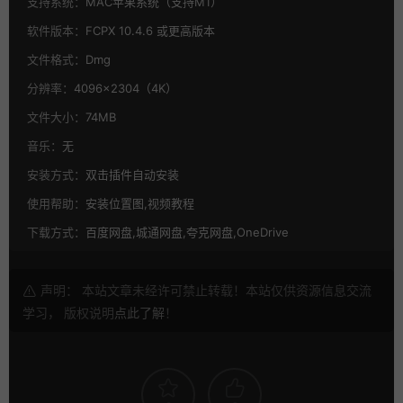
支持系统：
MAC苹果系统（支持M1）
软件版本：
FCPX 10.4.6 或更高版本
文件格式：
Dmg
分辨率：
4096×2304（4K）
文件大小：
74MB
音乐：
无
安装方式：
双击插件自动安装
使用帮助：
安装位置图,视频教程
下载方式：
百度网盘,城通网盘,夸克网盘,OneDrive
声明： 本站文章未经许可禁止转载！本站仅供资源信息交流
学习， 版权说明
点此了解
！