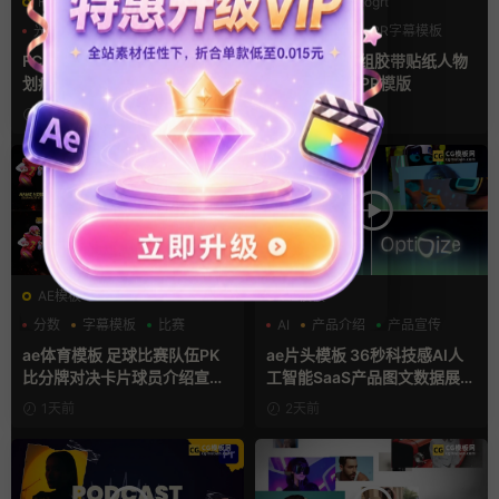
FCPX转场
PR基本图形mogrt
光效
复古风
PR基本图形
PR字幕模板
支持Intel+M芯片
人物介绍
FCPX转场插件 15组光效胶片
pr字幕模板 9组胶带贴纸人物
划痕复古视频过渡
介绍角标动画PR模版
11小时前
1天前
AE模板
AE模板
分数
字幕模板
比赛
AI
产品介绍
产品宣传
ae体育模板 足球比赛队伍PK
ae片头模板 36秒科技感AI人
比分牌对决卡片球员介绍宣传
工智能SaaS产品图文数据展示
视频AE模板
宣传视频AE模板
1天前
2天前