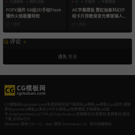
卡通模板
图形动画
AI
字幕条
字幕模板
手绘风
FCPX插件 58组2D手绘Flash
AE字幕模板 霓虹抽象科幻介
爆炸火焰能量特效
绍卡片弥散渐变光晕玻璃人名
条
1周前
1周前
评论
0
请先
登录
CG模板网(cgmuban.com)免费后期资源下载网站,pr模板,ae模板,fcpx插件,视频
素材
,premiere模板,pr素材,PR片头模板,pr免费模板,字幕模板,AE插
件,mogrt,premiere,LUT,PR,AE,fcpx,finalcut,剪辑素材,抖音素材,免费素材,素材
下载,支持M芯片
Windows 使用 Ctrl + D，Mac 使用 Command + D，即可收藏网站