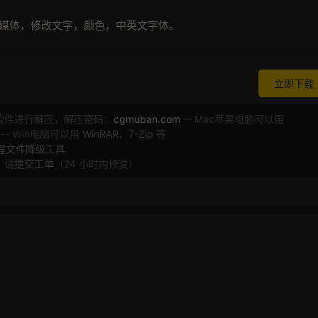
换媒体，修改文字，颜色，中英文字体。
立即下载
软件进行解压，解压密码：
cgmuban.com
-- Mac苹果电脑可以用
 -- Win电脑可以用
WinRAR
，
7-Zip
等
工程文件降级工具
，请
提交工单
（24 小时内修复）