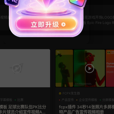
晕视频展示
FCPX插件：火焰片头模板 动画燃烧粒子火花游戏开场LOGO
频模板 Epic Fire Logo R
FCPX发生器
字幕模板
比赛
产品宣传
企业宣传模板
分屏模
育模板 足球比赛队伍PK比分
fcpx插件 34秒14张照片多屏
卡片球员介绍宣传视频AE
特产品广告宣传视频相册