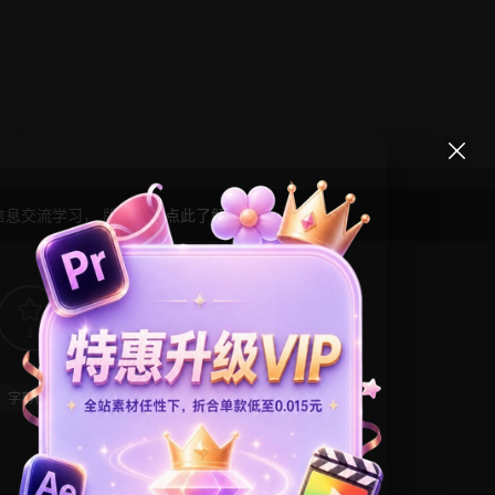
信息交流学习， 版权说明
点此了解
！
1
0
字幕模板
支持Intel+M芯片
标题模板