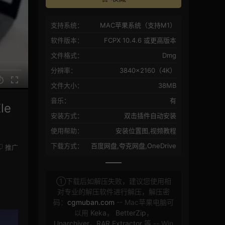
支持系统：
MAC苹果系统（支持M1）
软件版本：
FCPX 10.4.6 或更高版本
文件格式：
Dmg
分辨率：
3840×2160（4K）
文件大小：
38MB
音乐：
有
le
安装方式：
双击插件自动安装
使用帮助：
安装位置图,视频教程
下载方式：
百度网盘,夸克网盘,OneDrive
推广
①下载后如解压失败，建议您使用相
对专业的解压软件进行解压，解压密
码：
cgmuban.com
-- Mac苹果电脑可
以用
Keka
，
BetterZip
，
Unarchiver
，
RAR Extractor
等 -- Win