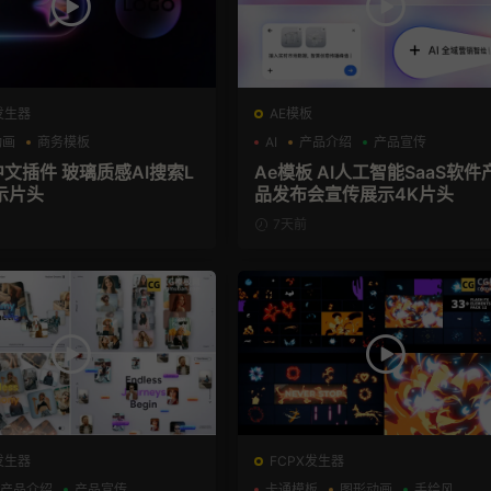
发生器
AE模板
动画
商务模板
AI
产品介绍
产品宣传
el+M芯片
中文插件 玻璃质感AI搜索L
Ae模板 AI人工智能SaaS软件
示片头
品发布会宣传展示4K片头
7天前
发生器
FCPX发生器
产品介绍
产品宣传
卡通模板
图形动画
手绘风