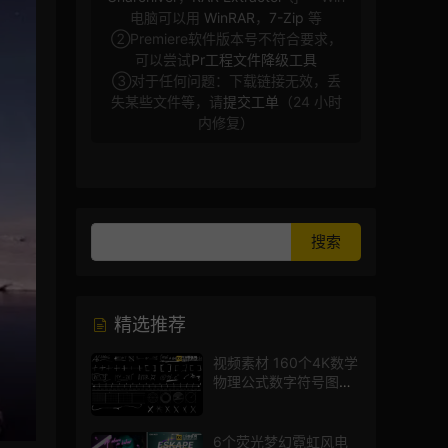
电脑可以用
WinRAR
，
7-Zip
等
②Premiere软件版本号不符合要求，
可以尝试
Pr工程文件降级工具
③对于任何问题：下载链接无效，丢
失某些文件等，请
提交工单
（24 小时
内修复）
精选推荐
视频素材 160个4K数学
物理公式数字符号图标
mg图形动画
6个荧光梦幻霓虹风电