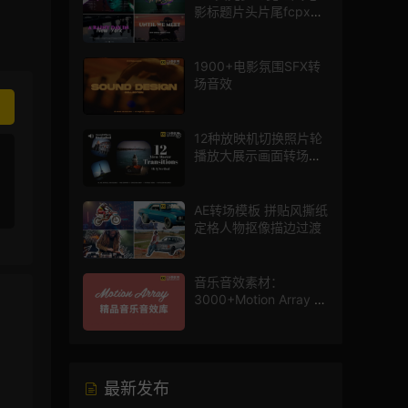
影标题片头片尾fcpx插
件
1900+电影氛围SFX转
场音效
12种放映机切换照片轮
播放大展示画面转场动
画AE模板
AE转场模板 拼贴风撕纸
定格人物抠像描边过渡
音乐音效素材：
3000+Motion Array 影
片配乐音效素材库
最新发布