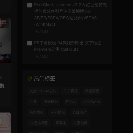
Red Giant Universe v3.2.3 红巨星特效
5
插件套装序列号注册破解版 For
AE/PR/FCPX/OFX/达芬奇/VEGAS
(Win&Mac)
1341
PR字幕模板 94款线条呼出 文字标注
6
Premiere动画 Call Outs
1304
聚
热门标签
汇聚
支持Intel+M芯片
片头模板
标题模板
三维
卡通模板
游戏风
LOGO动画
商务模板
字幕模板
节日活动
PR基本图形
字幕条
文字动画