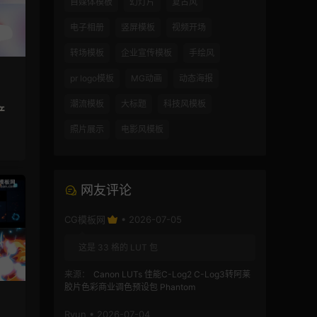
自媒体模板
幻灯片
复古风
电子相册
竖屏模板
视频开场
转场模板
企业宣传模板
手绘风
pr logo模板
MG动画
动态海报
潮流模板
大标题
科技风模板
产
照片展示
电影风模板
网友评论
CG模板网
• 2026-07-05
这是 33 格的 LUT 包
来源：
Canon LUTs 佳能C-Log2 C-Log3转阿莱
胶片色彩商业调色预设包 Phantom
Ryun • 2026-07-04