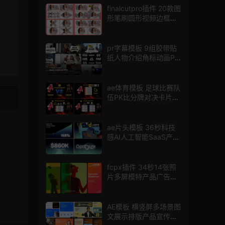
finalcutpro插件 20款图
形笔刷圆形视频边框遮
罩fcpx片头插件
pr字幕模板 9组胶带贴
纸人物介绍角标动画PR
模版
ae体育模板 足球比赛队
伍PK比分牌对决卡片球
员介绍宣传视频AE模板
ae片头模板 36秒科技
感AI人工智能SaaS产品
图文数据展示宣传视频
AE模板
fcpx插件 34秒14张照
片多屏模特产品广告宣
传视频相册
AE模板 横竖屏多场景图
文展示排版产品宣传视