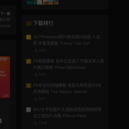
频
下一篇
展示视
下载排行
eveal
20个Premiere现代商务简约标题 人名
1
条 字幕条模板 Trendy Call-Out
1691
PR相册模板 周年纪念情人节朋友家人照
2
片展示模板 Photo Slideshow
1630
PR年份时间轴模板 电影风格老照片PR
3
开场模板 The History Opener
1557
900文字标题片头视频调色转场特效预
4
板
设工具包Pr合集 Effects Pack
模
1348