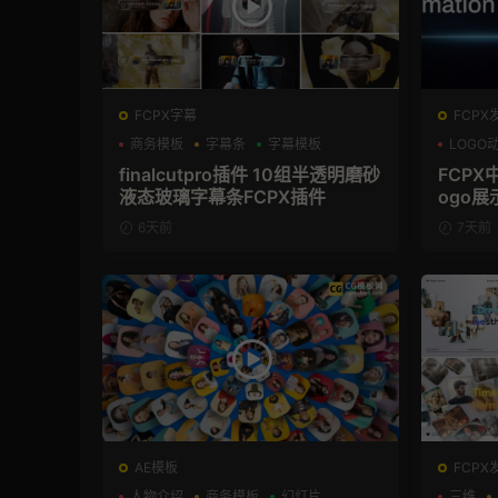
FCPX字幕
FCPX
商务模板
字幕条
字幕模板
LOGO
支持Int
finalcutpro插件 10组半透明磨砂
FCPX
液态玻璃字幕条FCPX插件
ogo展
6天前
7天前
AE模板
FCPX
人物介绍
商务模板
幻灯片
三维