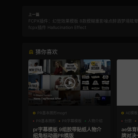
上一篇
FCPX插件：幻觉效果模板 8款模糊重影噪点醉酒梦境眩
fcpx插件 Hallucination Effect
猜你喜欢
PR基本图形mogrt
AE模板
PR基本图形
PR字幕模板
人物介绍
分数
pr字幕模板 9组胶带贴纸人物介
ae体
绍角标动画PR模版
牌对决