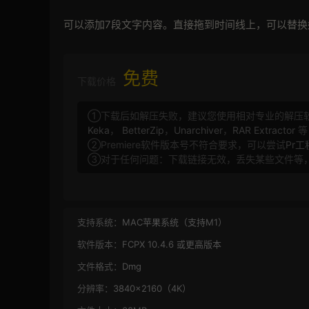
可以添加7段文字内容。直接拖到时间线上，可以替
免费
下载价格
①下载后如解压失败，建议您使用相对专业的解压
Keka
，
BetterZip
，
Unarchiver
，
RAR Extractor
等
②Premiere软件版本号不符合要求，可以尝试
Pr
③对于任何问题：下载链接无效，丢失某些文件等
支持系统：
MAC苹果系统（支持M1）
软件版本：
FCPX 10.4.6 或更高版本
文件格式：
Dmg
分辨率：
3840×2160（4K）