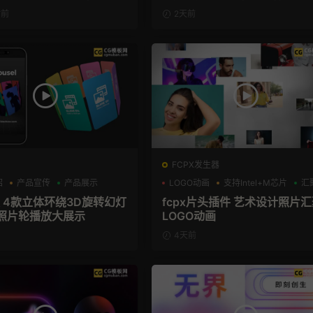
时前
2天前
FCPX发生器
绍
产品宣传
产品展示
LOGO动画
支持Intel+M芯片
汇
板 4款立体环绕3D旋转幻灯
fcpx片头插件 艺术设计照片
照片轮播放大展示
LOGO动画
4天前