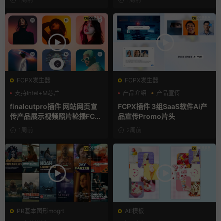
FCPX发生器
FCPX发生器
支持Intel+M芯片
产品介绍
产品宣传
产品展示
finalcutpro插件 网站网页宣
FCPX插件 3组SaaS软件Ai产
传产品展示视频照片轮播FCP
品宣传Promo片头
X插件
1周前
2周前
PR基本图形mogrt
AE模板