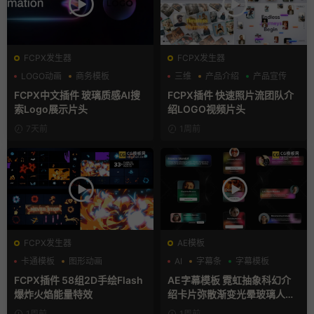
FCPX发生器
FCPX发生器
LOGO动画
商务模板
三维
产品介绍
产品宣传
支持Intel+M芯片
FCPX中文插件 玻璃质感AI搜
FCPX插件 快速照片流团队介
索Logo展示片头
绍LOGO视频片头
7天前
1周前
FCPX发生器
AE模板
卡通模板
图形动画
AI
字幕条
字幕模板
手绘风
FCPX插件 58组2D手绘Flash
AE字幕模板 霓虹抽象科幻介
爆炸火焰能量特效
绍卡片弥散渐变光晕玻璃人名
条
1周前
1周前