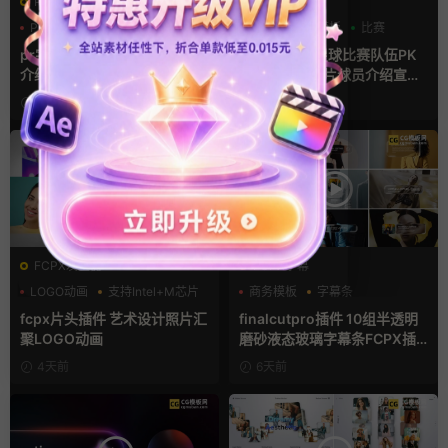
PR基本图形mogrt
AE模板
PR基本图形
PR字幕模板
分数
字幕模板
比赛
人物介绍
pr字幕模板 9组胶带贴纸人物
ae体育模板 足球比赛队伍PK
介绍角标动画PR模版
比分牌对决卡片球员介绍宣传
视频AE模板
12小时前
13小时前
FCPX发生器
FCPX字幕
LOGO动画
支持Intel+M芯片
商务模板
字幕条
汇聚
字幕模板
fcpx片头插件 艺术设计照片汇
finalcutpro插件 10组半透明
聚LOGO动画
磨砂液态玻璃字幕条FCPX插
件
4天前
6天前