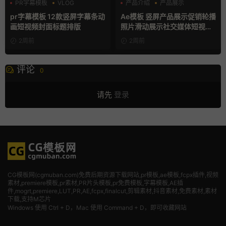
PR字幕模板
VLOG
产品介绍
产品展示
人物介绍
卡通模板
pr字幕模板 12款竖屏字幕条动
Ae模板 竖屏产品展示促销轮播
画短视频封面标题排版
照片滑动展示社交媒体短视频
片头
2周前
2周前
评论
0
请先
登录
CG模板网(cgmuban.com)免费后期资源下载网站,pr模板,ae模板,fcpx插件,视频
素材
,premiere模板,pr素材,PR片头模板,pr免费模板,字幕模板,AE插
件,mogrt,premiere,LUT,PR,AE,fcpx,finalcut,剪辑素材,抖音素材,免费素材,素材
下载,支持M芯片
Windows 使用 Ctrl + D，Mac 使用 Command + D，即可收藏网站