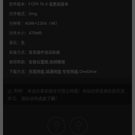
软件版本：
FCPX 10.4 或更高版本
文件格式：
Dmg
分辨率：
4096×2304（4K）
文件大小：
470MB
音乐：
无
安装方式：
双击插件自动安装
使用帮助：
安装位置图,视频教程
下载方式：
百度网盘,城通网盘,夸克网盘,OneDrive
声明： 本站文章未经许可禁止转载！本站仅供资源信息交流
学习， 版权说明
点此了解
！
2
0