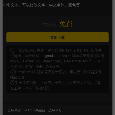
10个文本，可以修改文字，中文字体，颜色等。
免费
下载价格
立即下载
①下载后如解压失败，建议您使用相对专业的解压软件进
行解压，解压密码：
cgmuban.com
-- Mac苹果电脑可以用
Keka
，
BetterZip
，
Unarchiver
，
RAR Extractor
等 -- Win
电脑可以用
WinRAR
，
7-Zip
等
②Premiere软件版本号不符合要求，可以尝试
Pr工程文件
降级工具
③对于任何问题：下载链接无效，丢失某些文件等，请
提
交工单
（24 小时内修复）
支持系统：
MAC苹果系统（支持M1）