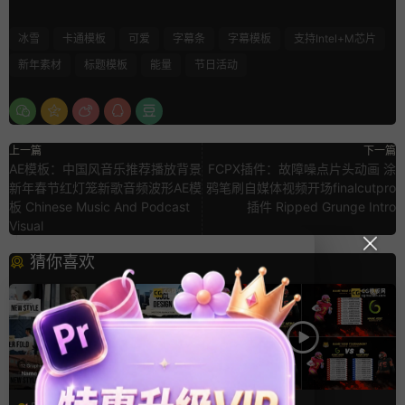
冰雪
卡通模板
可爱
字幕条
字幕模板
支持Intel+M芯片
新年素材
标题模板
能量
节日活动
上一篇
下一篇
AE模板：中国风音乐推荐播放背景
FCPX插件：故障噪点片头动画 涂
新年春节红灯笼新歌音频波形AE模
鸦笔刷自媒体视频开场finalcutpro
板 Chinese Music And Podcast
插件 Ripped Grunge Intro
Visual
猜你喜欢