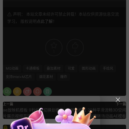
声明： 本站文章未经许可禁止转载！本站仅供资源信息交流
学习， 版权说明
点此了解
！
1
0
MG动画
卡通模板
叠加素材
可爱
图形动画
手绘风
支持Intel+M芯片
烟花素材
爆炸
上一篇
下一篇
ae放映机模板 9秒快速切换划像图
ae转场模板 20种平滑流畅3D空间
片展示视频开场AE模板
感图片轮播转场动画AE模板
猜你喜欢