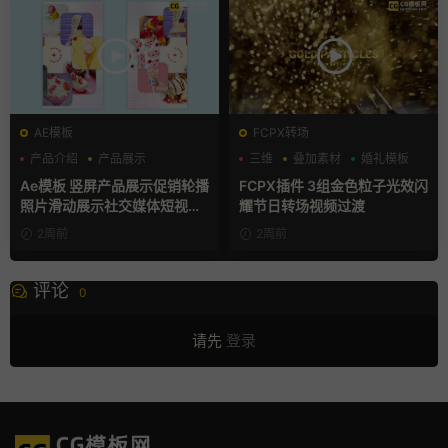
AE模板
FCPX转场
产品介绍
产品展示
三维
叠加素材
婚礼模板
卡通模板
Ae模板 竖屏产品展示促销轮播
FCPX插件 3组金色粒子光效闪
照片滑动展示社交媒体短视频
耀节日转场视频过渡
片头
2周前
2周前
评论
0
请先
登录