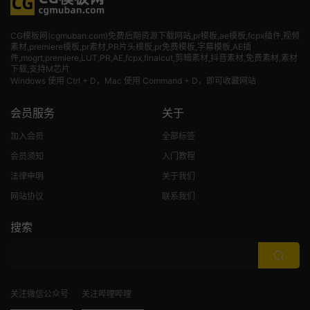
CG模板网(cgmuban.com)免费后期资源下载网站,pr模板,ae模板,fcpx插件,视频
素材
,premiere模板,pr素材,PR片头模板,pr免费模板,字幕模板,AE插
件,mogrt,premiere,LUT,PR,AE,fcpx,finalcut,剪辑素材,抖音素材,免费素材,素材
下载,支持M芯片
Windows 使用 Ctrl + D，Mac 使用 Command + D，即可收藏网站
会员服务
关于
加入会员
全部标签
会员须知
入门教程
法律申明
关于我们
网站协议
联系我们
搜索
关注微信公众号
关注哔哩哔哩