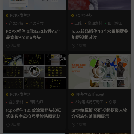
FCPX发生器
FCPX转场
产品介绍
产品宣传
三维
叠加素材
图形动画
产品展示
FCPX插件 3组SaaS软件Ai产
fcpx转场插件 10个水墨烟雾叠
品宣传Promo片头
加层视频过渡
2周前
2周前
FCPX发生器
PR基本图形mogrt
叠加素材
图形动画
人物定格特写动画
创意
手绘风
动态海报
fcpx插件 135款涂鸦箭头边框
pr定格模板 竖屏视频抠像人物
线条数字母符号手绘贴图素材
介绍冻结帧画面展示
2周前
2周前