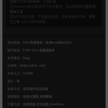
电脑可以用
WinRAR
，
7-Zip
等
②Premiere软件版本号不符合要求，可以尝试
Pr工程文件
降级工具
③对于任何问题：下载链接无效，丢失某些文件等，请
提
交工单
（24 小时内修复）
支持系统：
MAC苹果系统（支持Intel和M芯片）
软件版本：
FCPX 10.4 或更高版本
文件格式：
Dmg
分辨率：
4096×2304（4K）
文件大小：
127MB
音乐：
有
安装方式：
双击插件自动安装
使用帮助：
安装位置图,视频教程
下载方式：
百度网盘,夸克网盘,OneDrive