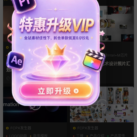
FCPX转场
FCPX发生器
光效
复古风
LOGO动画
支持Intel+M芯片
支持Intel+M芯片
汇聚
FCPX转场插件 15组光效胶片
fcpx片头插件 艺术设计照片汇
划痕复古视频过渡
聚LOGO动画
7小时前
4天前
FCPX发生器
FCPX发生器
LOGO动画
商务模板
三维
产品介绍
产品宣传