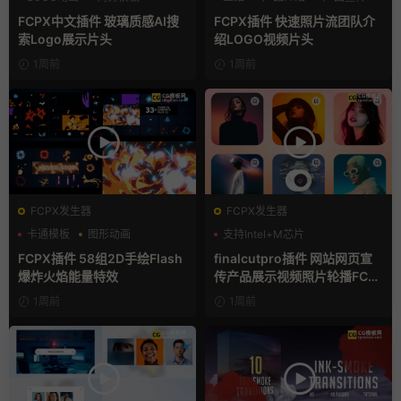
支持Intel+M芯片
FCPX中文插件 玻璃质感AI搜
FCPX插件 快速照片流团队介
索Logo展示片头
绍LOGO视频片头
1周前
1周前
FCPX发生器
FCPX发生器
卡通模板
图形动画
支持Intel+M芯片
手绘风
FCPX插件 58组2D手绘Flash
finalcutpro插件 网站网页宣
爆炸火焰能量特效
传产品展示视频照片轮播FCP
X插件
1周前
1周前