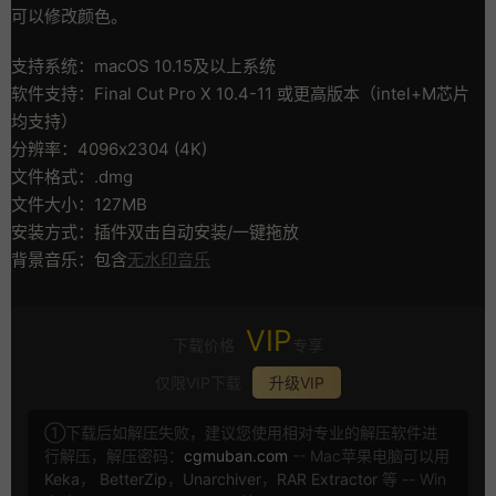
可以修改颜色。
支持系统：macOS 10.15及以上系统
软件支持：Final Cut Pro X 10.4-11 或更高版本（intel+M芯片
均支持）
分辨率：4096x2304 (4K)
文件格式：.dmg
文件大小：127MB
安装方式：插件双击自动安装/一键拖放
背景音乐：包含
无水印音乐
VIP
下载价格
专享
仅限VIP下载
升级VIP
①下载后如解压失败，建议您使用相对专业的解压软件进
行解压，解压密码：
cgmuban.com
-- Mac苹果电脑可以用
Keka
，
BetterZip
，
Unarchiver
，
RAR Extractor
等 -- Win