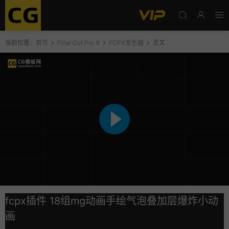
当前位置：
首页
Final Cut Pro X
FCPX发生器
正文
fcpx插件 18组mg动画手绘气泡叠加层爆炸小动
画