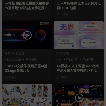
复古风
汇聚
pr模板 做旧撕纸拼贴风格播客
fcpx片头插件 艺术设计照片汇
节目开场介绍动态宣传动画PR
聚LOGO动画
模版
4天前
4天前
FCPX发生器
AE模板
LOGO动画
商务模板
AI
产品介绍
产品宣传
支持Intel+M芯片
FCPX中文插件 玻璃质感AI搜
Ae模板 AI人工智能SaaS软件
索Logo展示片头
产品发布会宣传展示4K片头
1周前
1周前