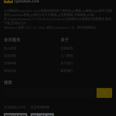
CG模板网(cgmuban.com)免费后期资源下载网站,pr模板,ae模板,fcpx插件,视频
素材
,premiere模板,pr素材,PR片头模板,pr免费模板,字幕模板,AE插
件,mogrt,premiere,LUT,PR,AE,fcpx,finalcut,剪辑素材,抖音素材,免费素材,素材
下载,支持M芯片
Windows 使用 Ctrl + D，Mac 使用 Command + D，即可收藏网站
会员服务
关于
加入会员
全部标签
会员须知
入门教程
法律申明
关于我们
网站协议
联系我们
搜索
关注微信公众号
关注哔哩哔哩