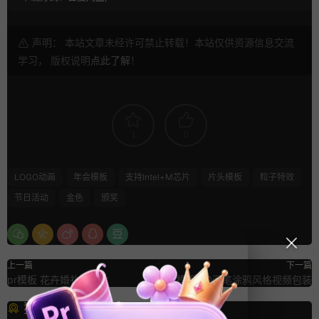
声明： 本站文章未经许可禁止转载！本站仅供资源信息交流
学习， 版权说明
点此了解
！
1
0
LOGO动画
年会模板
支持Intel+M芯片
片头模板
粒子特效
节日活动
金色
颁奖
上一篇
下一篇
pr模板 花卉婚礼幻灯片
Pr模板 2D画笔涂鸦风格视频包装
猜你喜欢