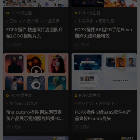
FCPX发生器
FCPX发生器
三维
产品介绍
产品宣传
卡通模板
图形动画
手绘风
FCPX插件 快速照片流团队介
FCPX插件 58组2D手绘Flash
绍LOGO视频片头
爆炸火焰能量特效
1周前
1周前
FCPX发生器
FCPX发生器
支持Intel+M芯片
产品介绍
产品宣传
产品展示
finalcutpro插件 网站网页宣
FCPX插件 3组SaaS软件Ai产
传产品展示视频照片轮播FCP
品宣传Promo片头
X插件
1周前
2周前