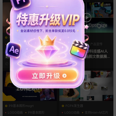
FCPX转场
AE模板
光效
复古风
AI
产品介绍
产品宣传
支持Intel+M芯片
FCPX转场插件 15组光效胶片
ae片头模板 36秒科技感AI人
划痕复古视频过渡
工智能SaaS产品图文数据展示
宣传视频AE模板
2小时前
2天前
PR基本图形mogrt
FCPX发生器
LOGO动画
PR基本图形
LOGO动画
支持Intel+M芯片