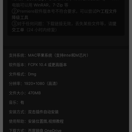
电脑可以用
WinRAR
，
7-Zip
等
②Premiere软件版本号不符合要求，可以尝试
Pr工程文件
降级工具
③对于任何问题：下载链接无效，丢失某些文件等，请
提
交工单
（24 小时内修复）
支持系统：
MAC苹果系统（支持Intel和M芯片）
软件版本：
FCPX 10.4 或更高版本
文件格式：
Dmg
分辨率：
1920×1080（高清）
文件大小：
470MB
音乐：
有
安装方式：
双击插件自动安装
使用帮助：
安装位置图,视频教程
下载方式：
百度网盘,OneDrive