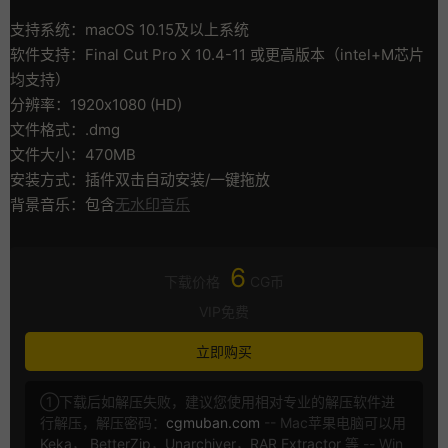
支持系统：macOS 10.15及以上系统
软件支持：Final Cut Pro X 10.4-11 或更高版本（intel+M芯片
均支持）
分辨率：1920x1080 (HD)
文件格式：.dmg
文件大小：470MB
安装方式：插件双击自动安装/一键拖放
背景音乐：包含
无水印音乐
6
下载价格
CG币
VIP免费
立即购买
①下载后如解压失败，建议您使用相对专业的解压软件进
行解压，解压密码：
cgmuban.com
-- Mac苹果电脑可以用
Keka
，
BetterZip
，
Unarchiver
，
RAR Extractor
等 -- Win