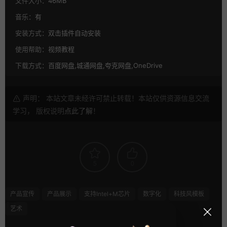
文件大小：
46MB
音乐：
有
安装方式：
双击插件自动安装
使用帮助：
视频教程
下载方式：
百度网盘,城通网盘,夸克网盘,OneDrive
声明： 本站文章未经许可禁止转载！本站仅供资源信息交流
学习， 版权说明
点此了解
！
5
0
产品宣传
产品展示
支持Intel+M芯片
数字化
科技风模板
艺术