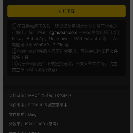
立即下载
①下载后如解压失败，建议您使用相对专业的解压软件进
行解压，解压密码：
cgmuban.com
-- Mac苹果电脑可以用
Keka
，
BetterZip
，
Unarchiver
，
RAR Extractor
等 -- Win
电脑可以用
WinRAR
，
7-Zip
等
②Premiere软件版本号不符合要求，可以尝试
Pr工程文件
降级工具
③对于任何问题：下载链接无效，丢失某些文件等，请
提
交工单
（24 小时内修复）
支持系统：
MAC苹果系统（支持M1）
软件版本：
FCPX 10.5 或更高版本
文件格式：
Dmg
分辨率：
1920×1080（高清）