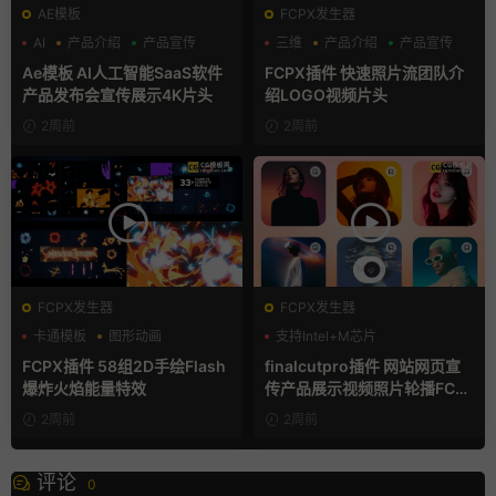
AE模板
FCPX发生器
AI
产品介绍
产品宣传
三维
产品介绍
产品宣传
Ae模板 AI人工智能SaaS软件
FCPX插件 快速照片流团队介
产品发布会宣传展示4K片头
绍LOGO视频片头
2周前
2周前
FCPX发生器
FCPX发生器
卡通模板
图形动画
支持Intel+M芯片
手绘风
FCPX插件 58组2D手绘Flash
finalcutpro插件 网站网页宣
爆炸火焰能量特效
传产品展示视频照片轮播FCP
X插件
2周前
2周前
评论
0