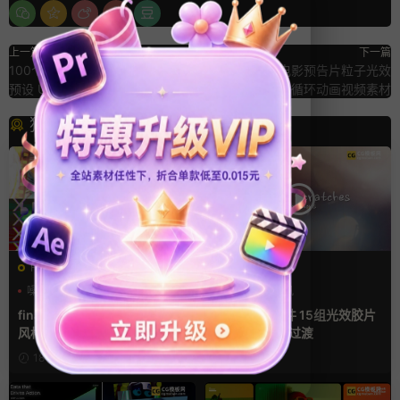
上一篇
下一篇
100个都市电影城市建筑风格调色
11个宏伟大气电影预告片粒子光效
预设 Urban Color Grades LUTs
抽象背景循环动画视频素材
猜你喜欢
FCPX转场
FCPX转场
噪点
复古风
快剪模板
光效
复古风
支持Intel+M芯片
finalcutpro插件 9组胶片电影
FCPX转场插件 15组光效胶片
风格快剪转场FCPX插件
划痕复古视频过渡
18小时前
4天前