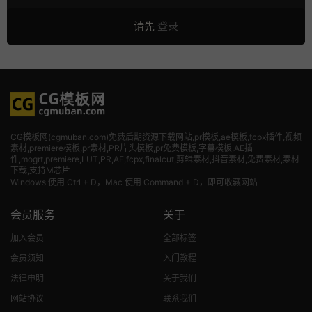
请先
登录
CG模板网(cgmuban.com)免费后期资源下载网站,pr模板,ae模板,fcpx插件,视频
素材
,premiere模板,pr素材,PR片头模板,pr免费模板,字幕模板,AE插
件,mogrt,premiere,LUT,PR,AE,fcpx,finalcut,剪辑素材,抖音素材,免费素材,素材
下载,支持M芯片
Windows 使用 Ctrl + D，Mac 使用 Command + D，即可收藏网站
会员服务
关于
加入会员
全部标签
会员须知
入门教程
法律申明
关于我们
网站协议
联系我们