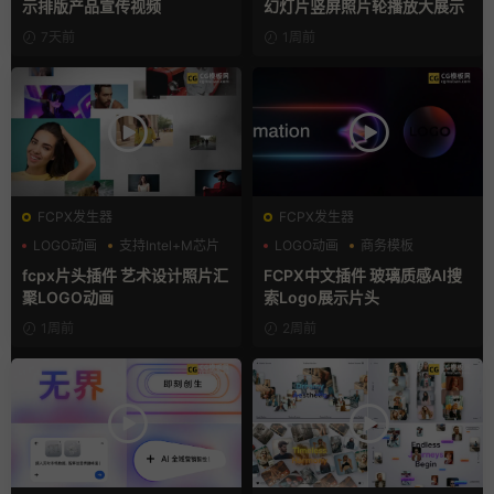
示排版产品宣传视频
幻灯片竖屏照片轮播放大展示
7天前
1周前
FCPX发生器
FCPX发生器
LOGO动画
支持Intel+M芯片
LOGO动画
商务模板
汇聚
支持Intel+M芯片
fcpx片头插件 艺术设计照片汇
FCPX中文插件 玻璃质感AI搜
聚LOGO动画
索Logo展示片头
1周前
2周前