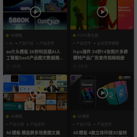
AE模板
FCPX发生器
AI
产品介绍
产品宣传
产品宣传
企业宣传模板
分屏模板
ae片头模板 36秒科技感AI人
fcpx插件 34秒14张照片多屏
工智能SaaS产品图文数据展示
模特产品广告宣传视频相册
宣传视频AE模板
6天前
6天前
AE模板
AE模板
产品介绍
产品宣传
产品介绍
产品宣传
产品展示
产品展示
AE模板 横竖屏多场景图文展
AE模板 4款立体环绕3D旋转