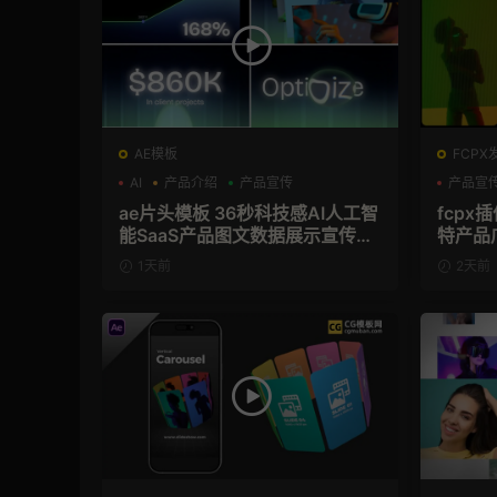
AE模板
FCPX
AI
产品介绍
产品宣传
产品宣
ae片头模板 36秒科技感AI人工智
fcpx
能SaaS产品图文数据展示宣传视
特产品
频AE模板
1天前
2天前