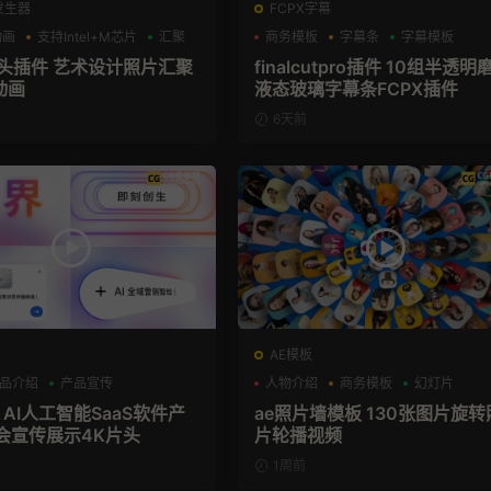
发生器
FCPX字幕
动画
支持Intel+M芯片
汇聚
商务模板
字幕条
字幕模板
片头插件 艺术设计照片汇聚
finalcutpro插件 10组半透明
动画
液态玻璃字幕条FCPX插件
6天前
AE模板
品介绍
产品宣传
人物介绍
商务模板
幻灯片
 AI人工智能SaaS软件产
ae照片墙模板 130张图片旋转
会宣传展示4K片头
片轮播视频
1周前