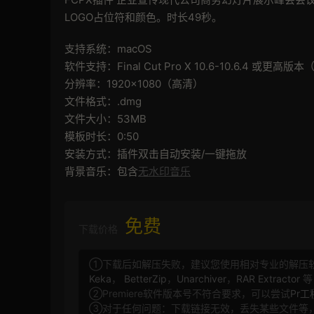
LOGO占位符和颜色。时长49秒。
支持系统：macOS
软件支持：Final Cut Pro X 10.6-10.6.4 或更高
分辨率：1920×1080（高清）
文件格式：.dmg
文件大小：53MB
模板时长：0:50
安装方式：插件双击自动安装/一键拖放
背景音乐：包含
无水印音乐
免费
下载价格
①下载后如解压失败，建议您使用相对专业的解压
Keka
，
BetterZip
，
Unarchiver
，
RAR Extractor
等
②Premiere软件版本号不符合要求，可以尝试
Pr
③对于任何问题：下载链接无效，丢失某些文件等