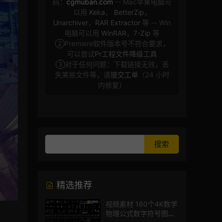
码：
cgmuban.com
-- Mac苹果电脑可
以用
Keka
，
BetterZip
，
Unarchiver
，
RAR Extractor
等 -- Win
电脑可以用
WinRAR
，
7-Zip
等
②Premiere软件版本号不符合要求，
可以尝试
Pr工程文件降级工具
③对于任何问题：下载链接无效，丢
失某些文件等，请
提交工单
（24 小时
内修复）
精选推荐
视频素材 160个4K数学
物理公式数字符号图标