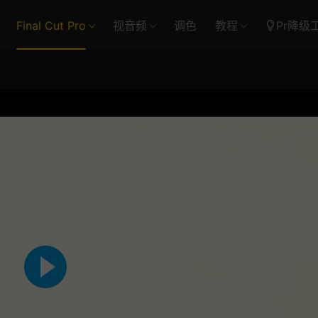
Final Cut Pro
视音频
调色
教程
Pr降级