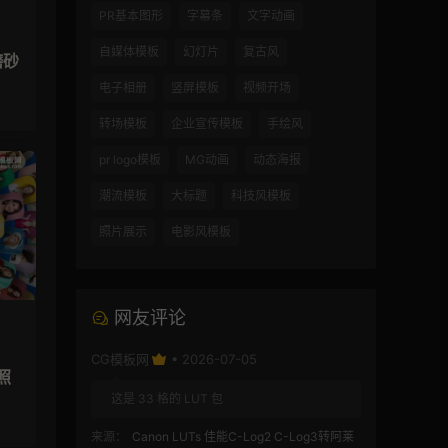
PR基本图形
字幕条
文字动画
自媒体模板
幻灯片
复古风
磨砂
电子相册
竖屏模板
视频开场
转场模板
企业宣传模板
手绘风
pr logo模板
MG动画
动态海报
潮流模板
大标题
科技风模板
照片展示
电影风模板
网友评论
CG模板网
• 2026-07-05
照
这是 33 格的 LUT 包
来源：
Canon LUTs 佳能C-Log2 C-Log3转阿莱