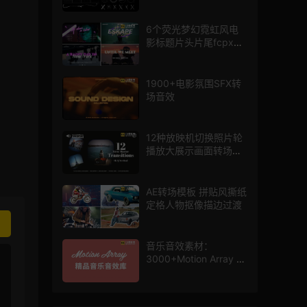
mg图形动画
6个荧光梦幻霓虹风电
影标题片头片尾fcpx插
件
1900+电影氛围SFX转
场音效
12种放映机切换照片轮
播放大展示画面转场动
画AE模板
AE转场模板 拼贴风撕纸
定格人物抠像描边过渡
音乐音效素材：
3000+Motion Array 影
片配乐音效素材库