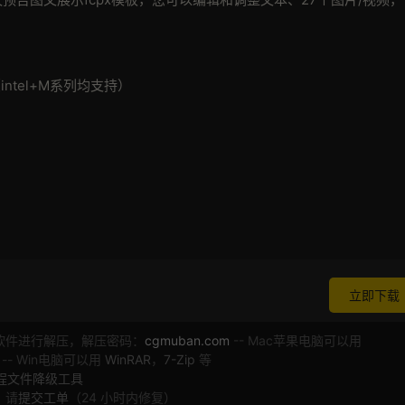
版本（intel+M系列均支持）
立即下载
软件进行解压，解压密码：
cgmuban.com
-- Mac苹果电脑可以用
 -- Win电脑可以用
WinRAR
，
7-Zip
等
工程文件降级工具
，请
提交工单
（24 小时内修复）