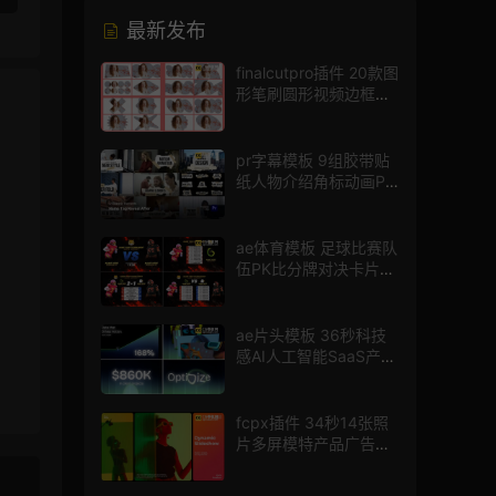
最新发布
finalcutpro插件 20款图
形笔刷圆形视频边框遮
罩fcpx片头插件
pr字幕模板 9组胶带贴
纸人物介绍角标动画PR
模版
ae体育模板 足球比赛队
伍PK比分牌对决卡片球
员介绍宣传视频AE模板
ae片头模板 36秒科技
感AI人工智能SaaS产品
图文数据展示宣传视频
AE模板
fcpx插件 34秒14张照
片多屏模特产品广告宣
传视频相册