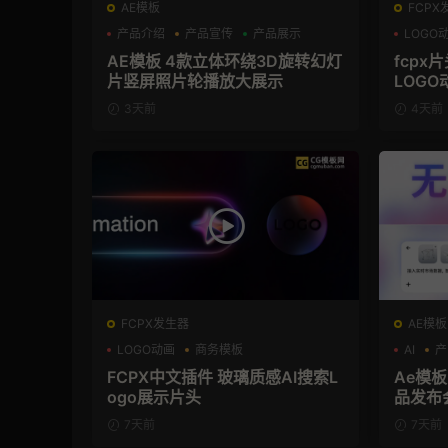
AE模板
FCPX
产品介绍
产品宣传
产品展示
LOGO
AE模板 4款立体环绕3D旋转幻灯
fcpx
片竖屏照片轮播放大展示
LOGO
3天前
4天前
FCPX发生器
AE模板
LOGO动画
商务模板
AI
产
支持Intel+M芯片
FCPX中文插件 玻璃质感AI搜索L
Ae模板
ogo展示片头
品发布
7天前
7天前