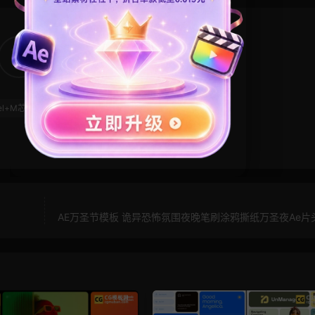
10
0
el+M芯片
科技风模板
AE万圣节模板 诡异恐怖氛围夜晚笔刷涂鸦撕纸万圣夜Ae片