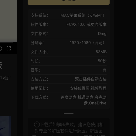
支持系统：
MAC苹果系统（支持M1）
软件版本：
FCPX 10.6 或更高版本
文件格式：
Dmg
分辨率：
1920×1080（高清）
文件大小：
53MB
时长：
50秒
板
音乐：
有
推广
安装方式：
双击插件自动安装
使用帮助：
安装位置图,视频教程
下载方式：
百度网盘,城通网盘,夸克网
盘,OneDrive
①下载后如解压失败，建议您使用相
对专业的解压软件进行解压，解压密