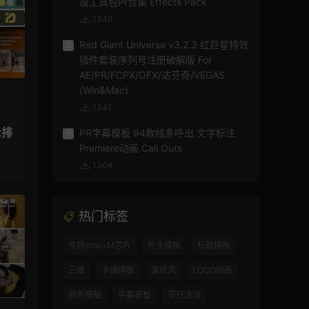
设工具包Pr合集 Effects Pack
1348
Red Giant Universe v3.2.3 红巨星特效
5
插件套装序列号注册破解版 For
AE/PR/FCPX/OFX/达芬奇/VEGAS
(Win&Mac)
1341
示排
PR字幕模板 94款线条呼出 文字标注
6
Premiere动画 Call Outs
1304
热门标签
支持Intel+M芯片
片头模板
标题模板
三维
卡通模板
游戏风
LOGO动画
商务模板
字幕模板
节日活动