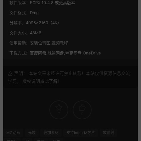
软件版本：
FCPX 10.4.8 或更高版本
文件格式：
Dmg
分辨率：
4096×2160（4K）
文件大小：
48MB
使用帮助：
安装位置图,视频教程
下载方式：
百度网盘,城通网盘,夸克网盘,OneDrive
声明： 本站文章未经许可禁止转载！本站仅供资源信息交流
学习， 版权说明
点此了解
！
7
0
MG动画
光效
叠加素材
支持Intel+M芯片
放射线