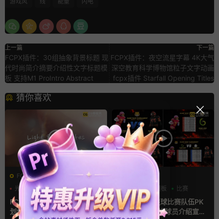
游戏风
线
能量
闪电
上一篇
下一篇
FCPX插件：30组抽象背景标题 现
FCPX插件：夜空流星字幕 4K大气
代时尚简介摘要介绍性文字标题模
深空教育科学博物馆粒子文字动画
板 支持M1 ProIntro Abstract
fcpx插件 Starfall Opening Titles
猜你喜欢
FCPX转场
AE模板
光效
复古风
分数
字幕模板
比赛
支持Intel+M芯片
FCPX转场插件 15组光效胶片
ae体育模板 足球比赛队伍PK
划痕复古视频过渡
比分牌对决卡片球员介绍宣传