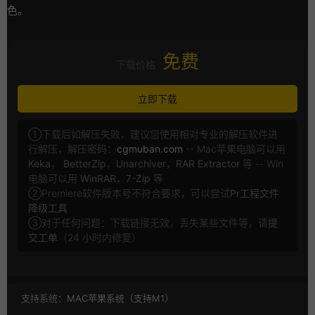
色。
免费
下载价格
立即下载
①下载后如解压失败，建议您使用相对专业的解压软件进
行解压，解压密码：
cgmuban.com
-- Mac苹果电脑可以用
Keka
，
BetterZip
，
Unarchiver
，
RAR Extractor
等 -- Win
电脑可以用
WinRAR
，
7-Zip
等
②Premiere软件版本号不符合要求，可以尝试
Pr工程文件
降级工具
③对于任何问题：下载链接无效，丢失某些文件等，请
提
交工单
（24 小时内修复）
支持系统：
MAC苹果系统（支持M1）