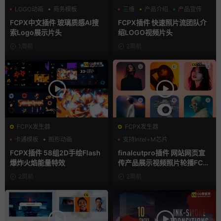
LOGO动画
商务模板
三维
产品介绍
产品宣传
支持Intel+M芯片
FCPX中文插件 玻璃质感AI搜
FCPX插件 快速照片流团队介
索Logo展示片头
绍LOGO视频片头
1周前
2周前
FCPX发生器
FCPX发生器
卡通模板
图形动画
支持Intel+M芯片
手绘风
FCPX插件 58组2D手绘Flash
finalcutpro插件 网站网页宣
爆炸火焰能量特效
传产品展示视频照片轮播FCP
X插件
2周前
2周前