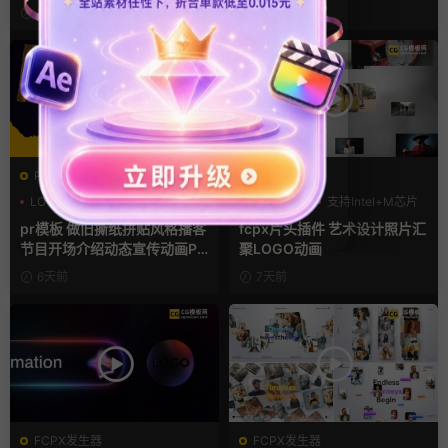
视频AE模板
3天前
4天前
PR基本图形mogrt
FCPX发生器
LOGO动画
PR基本图形
LOGO动画
支持Intel+M芯片
复古风
汇聚
pr模板 做旧撕纸拼贴风格播客
fcpx片头插件 艺术设计照片汇
节目开场介绍动态宣传动画PR
聚LOGO动画
模版
6天前
7天前
FCPX发生器
FCPX发生器