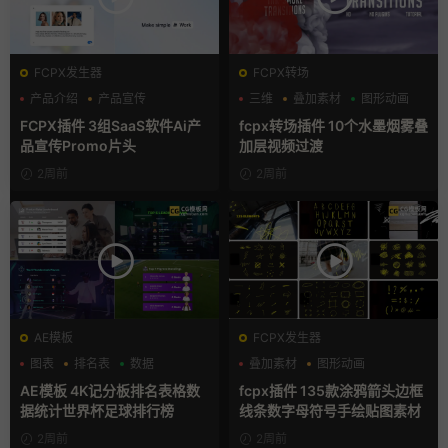
FCPX发生器
FCPX转场
产品介绍
产品宣传
三维
叠加素材
图形动画
产品展示
FCPX插件 3组SaaS软件Ai产
fcpx转场插件 10个水墨烟雾叠
品宣传Promo片头
加层视频过渡
2周前
2周前
AE模板
FCPX发生器
图表
排名表
数据
叠加素材
图形动画
手绘风
AE模板 4K记分板排名表格数
fcpx插件 135款涂鸦箭头边框
据统计世界杯足球排行榜
线条数字母符号手绘贴图素材
2周前
2周前