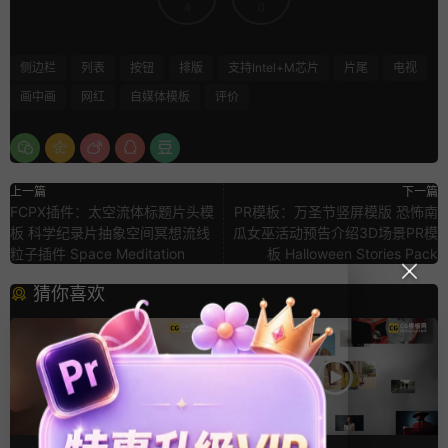
4
0
侧边栏
列表
按钮
排版
支持Intel+M芯片
片尾
电视
画中画
网红
自媒体模板
评价
上一篇
下一篇
FCPX插件：太空流体标题片头模
PR模板：万圣节竖屏模版 恐怖南
板 科学纪录片抽象空间冥想流线
瓜女巫活动预告介绍3D场景PR模
粒子插件 Space Meditation
板 Halloween Stories Pack
猜你喜欢