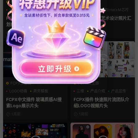
FCPX转场
FCPX发生器
光效
复古风
LOGO动画
支持Intel+M芯片
支持Intel+M芯片
汇聚
FCPX转场插件 15组光效胶片
fcpx片头插件 艺术设计照片汇
划痕复古视频过渡
聚LOGO动画
4小时前
4天前
FCPX发生器
FCPX发生器
LOGO动画
商务模板
三维
产品介绍
产品宣传
支持Intel+M芯片
FCPX中文插件 玻璃质感AI搜
FCPX插件 快速照片流团队介
索Logo展示片头
绍LOGO视频片头
1周前
1周前