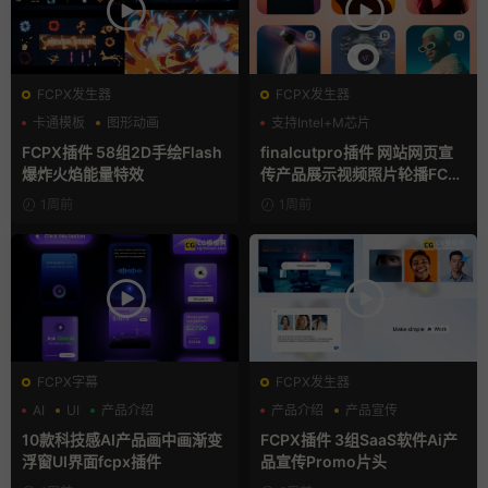
FCPX发生器
FCPX发生器
卡通模板
图形动画
支持Intel+M芯片
手绘风
FCPX插件 58组2D手绘Flash
finalcutpro插件 网站网页宣
爆炸火焰能量特效
传产品展示视频照片轮播FCP
X插件
1周前
1周前
FCPX字幕
FCPX发生器
AI
UI
产品介绍
产品介绍
产品宣传
产品展示
10款科技感AI产品画中画渐变
FCPX插件 3组SaaS软件Ai产
浮窗UI界面fcpx插件
品宣传Promo片头