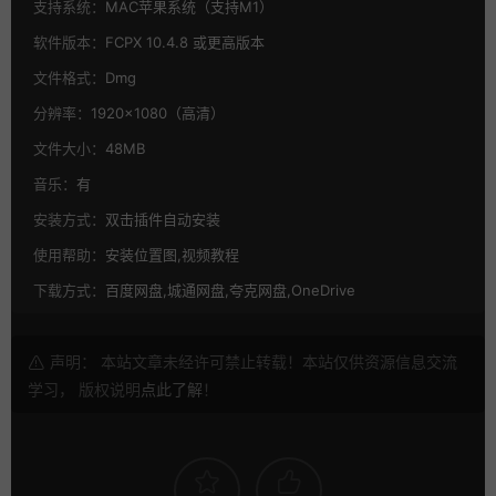
支持系统：
MAC苹果系统（支持M1）
软件版本：
FCPX 10.4.8 或更高版本
文件格式：
Dmg
分辨率：
1920×1080（高清）
文件大小：
48MB
音乐：
有
安装方式：
双击插件自动安装
使用帮助：
安装位置图,视频教程
下载方式：
百度网盘,城通网盘,夸克网盘,OneDrive
声明： 本站文章未经许可禁止转载！本站仅供资源信息交流
学习， 版权说明
点此了解
！