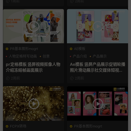
1周前
2周前
PR基本图形mogrt
AE模板
人物定格特写动画
创意
产品介绍
产品展示
动态海报
卡通模板
pr定格模板 竖屏视频抠像人物
Ae模板 竖屏产品展示促销轮播
介绍冻结帧画面展示
照片滑动展示社交媒体短视频
片头
2周前
2周前
FCPX转场
PR基本图形mogrt