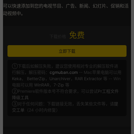
可以快速添加到您的电视节目、广告、新闻、幻灯片、促销和活
动视频中。
免费
下载价格
立即下载
①下载后如解压失败，建议您使用相对专业的解压软件进
行解压，解压密码：
cgmuban.com
-- Mac苹果电脑可以用
Keka
，
BetterZip
，
Unarchiver
，
RAR Extractor
等 -- Win
电脑可以用
WinRAR
，
7-Zip
等
②Premiere软件版本号不符合要求，可以尝试
Pr工程文件
降级工具
③对于任何问题：下载链接无效，丢失某些文件等，请
提
交工单
（24 小时内修复）