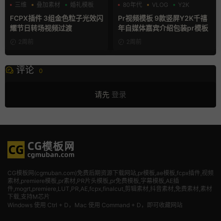
三维
叠加素材
婚礼模板
80年代
VLOG
Y2K
FCPX插件 3组金色粒子光效闪
Pr视频模板 9款竖屏Y2K千禧
耀节日转场视频过渡
年自媒体嘉宾介绍包装pr模板
2周前
2周前
评论
0
请先
登录
CG模板网(cgmuban.com)免费后期资源下载网站,pr模板,ae模板,fcpx插件,视频
素材
,premiere模板,pr素材,PR片头模板,pr免费模板,字幕模板,AE插
件,mogrt,premiere,LUT,PR,AE,fcpx,finalcut,剪辑素材,抖音素材,免费素材,素材
下载,支持M芯片
Windows 使用 Ctrl + D，Mac 使用 Command + D，即可收藏网站