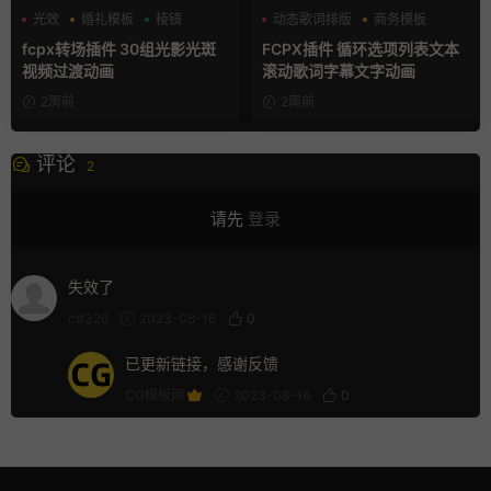
光效
婚礼模板
棱镜
动态歌词排版
商务模板
字幕模板
fcpx转场插件 30组光影光斑
FCPX插件 循环选项列表文本
视频过渡动画
滚动歌词字幕文字动画
2周前
2周前
评论
2
请先
登录
失效了
ctf326
2023-08-16
0
已更新链接，感谢反馈
CG模板网
2023-08-16
0