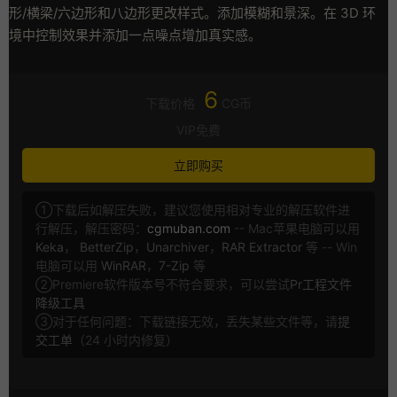
形/横梁/六边形和八边形更改样式。添加模糊和景深。在 3D 环
境中控制效果并添加一点噪点增加真实感。
6
下载价格
CG币
VIP免费
立即购买
①下载后如解压失败，建议您使用相对专业的解压软件进
行解压，解压密码：
cgmuban.com
-- Mac苹果电脑可以用
Keka
，
BetterZip
，
Unarchiver
，
RAR Extractor
等 -- Win
电脑可以用
WinRAR
，
7-Zip
等
②Premiere软件版本号不符合要求，可以尝试
Pr工程文件
降级工具
③对于任何问题：下载链接无效，丢失某些文件等，请
提
交工单
（24 小时内修复）