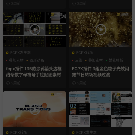
2周前
2周前
FCPX发生器
FCPX转场
叠加素材
图形动画
三维
叠加素材
婚礼模板
手绘风
fcpx插件 135款涂鸦箭头边框
FCPX插件 3组金色粒子光效闪
线条数字母符号手绘贴图素材
耀节日转场视频过渡
2周前
2周前
FCPX转场
FCPX发生器