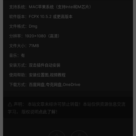
支持系统：
MAC苹果系统（支持Intel和M芯片）
软件版本：
FCPX 10.5.2 或更高版本
文件格式：
Dmg
分辨率：
1920×1080（高清）
文件大小：
71MB
音乐：
有
安装方式：
双击插件自动安装
使用帮助：
安装位置图,视频教程
下载方式：
百度网盘,夸克网盘,OneDrive
声明： 本站文章未经许可禁止转载！本站仅供资源信息交流
学习， 版权说明
点此了解
！