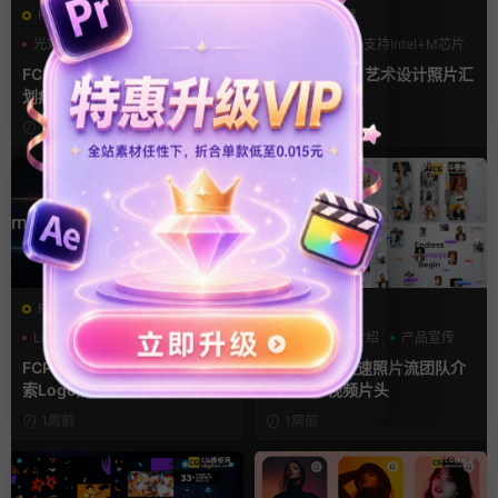
FCPX转场
FCPX发生器
光效
复古风
LOGO动画
支持Intel+M芯片
支持Intel+M芯片
汇聚
FCPX转场插件 15组光效胶片
fcpx片头插件 艺术设计照片汇
划痕复古视频过渡
聚LOGO动画
9小时前
4天前
FCPX发生器
FCPX发生器
LOGO动画
商务模板
三维
产品介绍
产品宣传
支持Intel+M芯片
FCPX中文插件 玻璃质感AI搜
FCPX插件 快速照片流团队介
索Logo展示片头
绍LOGO视频片头
1周前
1周前