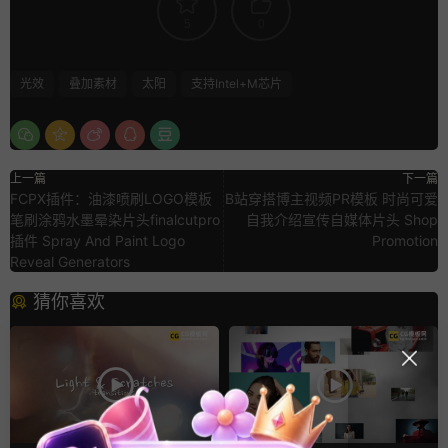
5
0
光效
叠加素材
太阳
支持Intel+M芯片
上一篇
下一篇
FCPX插件：油漆喷刷LOGO模板
B站穿搭博主视频PR模板 时尚可爱
笔刷涂鸦水墨晕染片头finalcutpro
自我介绍宣传自媒体片头 Shop
插件 Spray And Paint Logo
Promotion
Reveal Generators
猜你喜欢