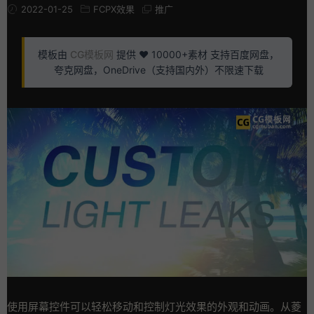
2022-01-25
FCPX效果
推广
模板由
CG模板网
提供 ❤️ 10000+素材 支持百度网盘，
夸克网盘，OneDrive（支持国内外）不限速下载
使用屏幕控件可以轻松移动和控制灯光效果的外观和动画。从菱