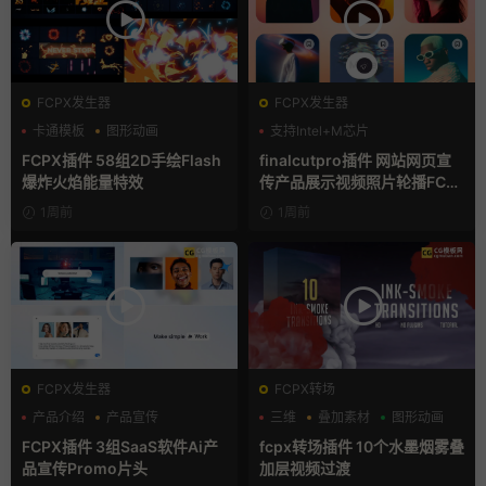
FCPX发生器
FCPX发生器
卡通模板
图形动画
支持Intel+M芯片
手绘风
FCPX插件 58组2D手绘Flash
finalcutpro插件 网站网页宣
爆炸火焰能量特效
传产品展示视频照片轮播FCP
X插件
1周前
1周前
FCPX发生器
FCPX转场
产品介绍
产品宣传
三维
叠加素材
图形动画
产品展示
FCPX插件 3组SaaS软件Ai产
fcpx转场插件 10个水墨烟雾叠
品宣传Promo片头
加层视频过渡