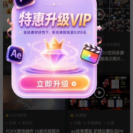
AE模板
PR基本图形mogrt
LOGO动画
三维
幻灯片
PR基本图形
企业宣传模板
幻灯片
ae相册模板 多场景照片墙堆叠
Pr视频模板 10款3D空间多屏
画廊幻灯片宣传视频
切换开场相册视频展示照片墙
pr模板
8小时前
1天前
FCPX转场
AE模板
光效
复古风
分数
字幕模板
比赛
支持Intel+M芯片
FCPX转场插件 15组光效胶片
ae体育模板 足球比赛队伍PK