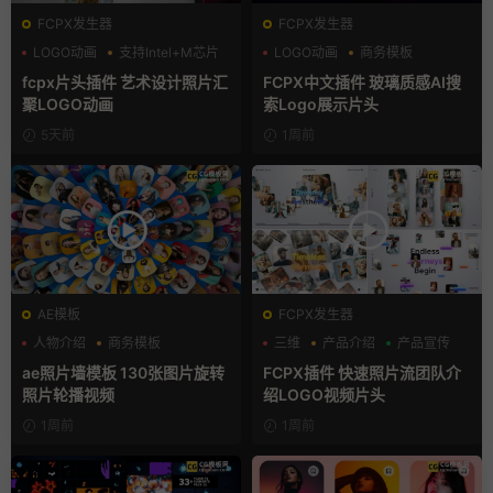
FCPX发生器
FCPX发生器
LOGO动画
支持Intel+M芯片
LOGO动画
商务模板
汇聚
支持Intel+M芯片
fcpx片头插件 艺术设计照片汇
FCPX中文插件 玻璃质感AI搜
聚LOGO动画
索Logo展示片头
5天前
1周前
AE模板
FCPX发生器
人物介绍
商务模板
三维
产品介绍
产品宣传
幻灯片
ae照片墙模板 130张图片旋转
FCPX插件 快速照片流团队介
照片轮播视频
绍LOGO视频片头
1周前
1周前