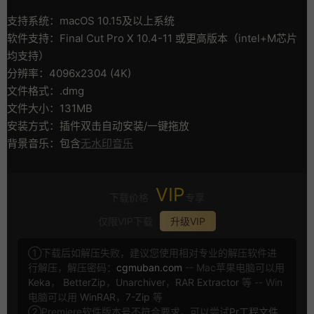
支持系统：macOS 10.15及以上系统
软件支持：Final Cut Pro X 10.4-11 或更高版本（intel+M芯片
均支持）
分辨率：4096x2304 (4K)
文件格式：.dmg
文件大小：131MB
安装方式：插件双击自动安装/一键拖放
背景音乐：包含
无水印音乐
VIP
下载价格
专享
仅限VIP下载
升级VIP
①下载后如解压失败，建议您使用相对专业的解压软件进
行解压，解压密码：
cgmuban.com
-- Mac苹果电脑可以用
Keka
，
BetterZip
，
Unarchiver
，
RAR Extractor
等 -- Win
电脑可以用
WinRAR
，
7-Zip
等
②Premiere软件版本号不符合要求，可以尝试
Pr工程文件