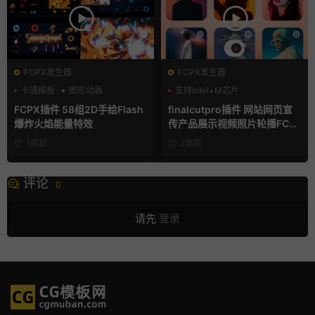
FCPX发生器
FCPX发生器
卡通模板
图形动画
支持Intel+M芯片
手绘风
FCPX插件 58组2D手绘Flash
finalcutpro插件 网站网页宣
爆炸火焰能量特效
传产品展示视频照片轮播FCP
X插件
1周前
2周前
评论
0
请先
登录