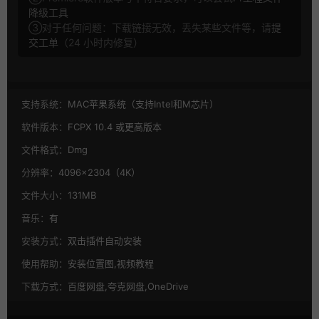
降级工具
③对于任何问题：下载链接无效，丢失某些文件等，请
提
交工单
（24 小时内修复）
支持系统：
MAC苹果系统（支持Intel和M芯片）
软件版本：
FCPX 10.4 或更高版本
文件格式：
Dmg
分辨率：
4096×2304（4K）
文件大小：
131MB
音乐：
有
安装方式：
双击插件自动安装
使用帮助：
安装位置图,视频教程
下载方式：
百度网盘,夸克网盘,OneDrive