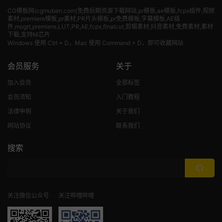
CG模板网(cgmuban.com)免费后期资源下载网站,pr模板,ae模板,fcpx插件,视频
素材
,premiere模板,pr素材,PR片头模板,pr免费模板,字幕模板,AE插
件,mogrt,premiere,LUT,PR,AE,fcpx,finalcut,剪辑素材,抖音素材,免费素材,素材
下载,支持M芯片
Windows 使用 Ctrl + D，Mac 使用 Command + D，即可收藏网站
会员服务
关于
加入会员
全部标签
会员须知
入门教程
法律申明
关于我们
网站协议
联系我们
搜索
关注微信公众号
关注哔哩哔哩