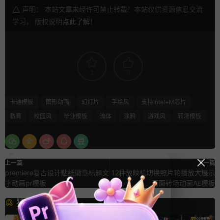
声明： 本站文章未经许可禁止转载！本站仅供资源信息交流
学习， 版权说明
点此了解
！
1
0
卡通模板
图形动画
幻灯片
手绘风
支持Intel+M芯片
教育
校园风
毕业模板
流体
涂鸦
游戏风
转场模板
上一篇
下一篇
premiere复古设计贴纸徽章标题文
12种放映机切换照片轮播放大展示
字动画pr模板
画面转场动画AE模板
猜你喜欢