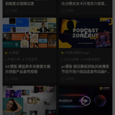
划痕复古视频过渡
比分牌对决卡片球员介绍宣传
视频AE模板
1天前
2天前
AE模板
PR基本图形mogrt
产品介绍
产品宣传
LOGO动画
PR基本图形
产品展示
复古风
AE模板 横竖屏多场景图文展
pr模板 做旧撕纸拼贴风格播客
示排版产品宣传视频
节目开场介绍动态宣传动画PR
模版
4天前
5天前