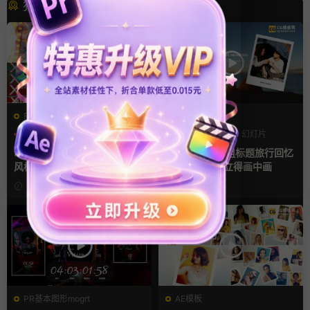
猜你喜欢
FCPX转场
AE模板
噪点
复古风
快剪模板
作品集
回忆
幻灯片
finalcutpro插件 9组胶片电影
AE相册模板 6组标题旅行回忆
风格快剪转场FCPX插件
照片作品集拍立得画中画
19小时前
20小时前
PR基本图形mogrt
AE模板