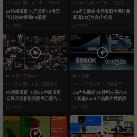
PR基本图形
三维
倒计时
LOGO动画
三维
幻灯片
pr轮播模板 方屏竖屏4K展示
ae相册模板 多场景照片墙堆叠
倒计时轮播图PR模版
画廊幻灯片宣传视频
2天前
3天前
PR基本图形mogrt
AE模板
PR基本图形
企业宣传模板
AI
产品介绍
产品宣传
幻灯片
Pr视频模板 10款3D空间多屏
ae片头模板 36秒科技感AI人
切换开场相册视频展示照片墙
工智能SaaS产品图文数据展示
pr模板
宣传视频AE模板
4天前
6天前