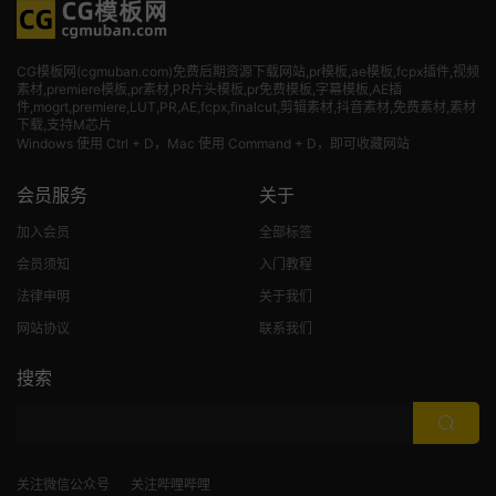
CG模板网(cgmuban.com)免费后期资源下载网站,pr模板,ae模板,fcpx插件,视频
素材
,premiere模板,pr素材,PR片头模板,pr免费模板,字幕模板,AE插
件,mogrt,premiere,LUT,PR,AE,fcpx,finalcut,剪辑素材,抖音素材,免费素材,素材
下载,支持M芯片
Windows 使用 Ctrl + D，Mac 使用 Command + D，即可收藏网站
会员服务
关于
加入会员
全部标签
会员须知
入门教程
法律申明
关于我们
网站协议
联系我们
搜索
关注微信公众号
关注哔哩哔哩