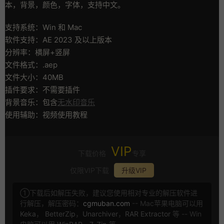
本，背景，颜色，字体，支持中文。
支持系统：Win 和 Mac
软件支持：AE 2023 及以上版本
分辨率：横屏+竖屏
文件格式：.aep
文件大小：40MB
插件要求：不需要插件
背景音乐：包含
无水印音乐
使用辅助：视频使用教程
VIP
下载价格
专享
仅限VIP下载
升级VIP
①下载后如解压失败，建议您使用相对专业的解压软件进
行解压，解压密码：
cgmuban.com
-- Mac苹果电脑可以用
Keka
，
BetterZip
，
Unarchiver
，
RAR Extractor
等 -- Win