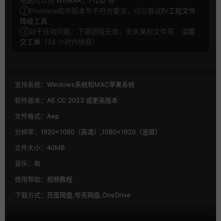
电脑可以用
WinRAR
，
7-Zip
等
②Premiere软件版本号不符合要求，可以尝试
Pr工程文件
降级工具
③对于任何问题：下载链接无效，丢失某些文件等，请
提
交工单
（24 小时内修复）
支持系统：
Windows系统和MAC苹果系统
软件版本：
AE CC 2023 或更高版本
文件格式：
Aep
分辨率：
1920×1080（高清）,1080×1920（竖屏）
文件大小：
40MB
音乐：
有
使用帮助：
视频教程
下载方式：
百度网盘,夸克网盘,OneDrive