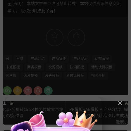
声明： 本站文章未经许可禁止转载！本站仅供资源信息交流
学习， 版权说明
点此了解
！
4
0
AI
三维
产品介绍
产品宣传
产品展示
动态海报
卡点模板
商务模板
快剪模板
快闪模板
活动快剪模板
照片墙
照片轮播
片头模板
科技风模板
视频开场
上一篇
下一篇
fcpx分屏转场 84种照片放大再缩
PR模板+AE模板 AI产品介绍：模
小视频过渡
拟SaaS产品搜索/对话/图片生成功
能展示