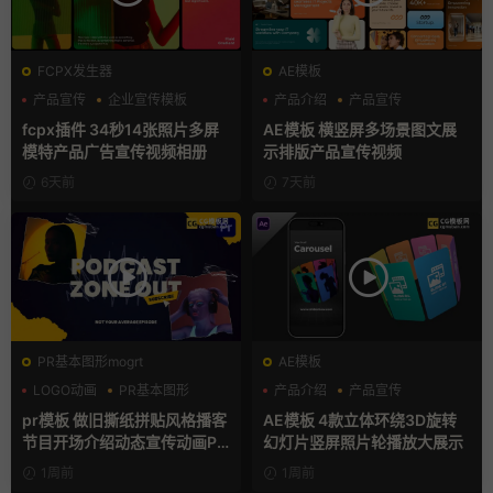
FCPX发生器
AE模板
产品宣传
企业宣传模板
产品介绍
产品宣传
分屏模板
产品展示
fcpx插件 34秒14张照片多屏
AE模板 横竖屏多场景图文展
模特产品广告宣传视频相册
示排版产品宣传视频
6天前
7天前
PR基本图形mogrt
AE模板
LOGO动画
PR基本图形
产品介绍
产品宣传
复古风
产品展示
pr模板 做旧撕纸拼贴风格播客
AE模板 4款立体环绕3D旋转
节目开场介绍动态宣传动画PR
幻灯片竖屏照片轮播放大展示
模版
1周前
1周前