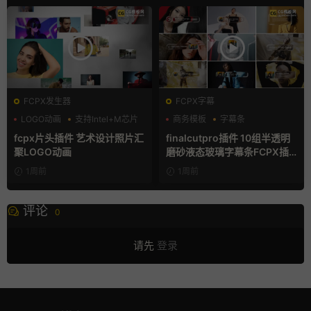
FCPX发生器
FCPX字幕
LOGO动画
支持Intel+M芯片
商务模板
字幕条
汇聚
字幕模板
fcpx片头插件 艺术设计照片汇
finalcutpro插件 10组半透明
聚LOGO动画
磨砂液态玻璃字幕条FCPX插
件
1周前
1周前
评论
0
请先
登录