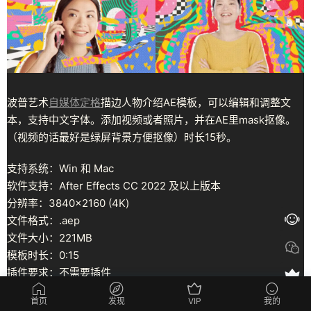
波普艺术
自媒体
定格
描边人物介绍AE模板，可以编辑和调整文
本，支持中文字体。添加视频或者照片，并在AE里mask抠像。
（视频的话最好是绿屏背景方便抠像）时长15秒。
支持系统：Win 和 Mac
软件支持：After Effects CC 2022 及以上版本
分辨率：3840×2160 (4K)
文件格式：.aep
文件大小：221MB
模板时长：0:15
插件要求：不需要插件
背景音乐：包含
无水印音乐
首页
发现
VIP
我的
使用辅助：视频使用教程