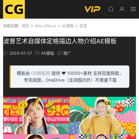
当前位置：
首页
After Effects
AE模板
正文
波普艺术自媒体定格描边人物介绍AE模板
2024-01-27
AE模板
推广
模板由
CG模板网
提供 ❤️ 10000+素材 支持百度网盘，
夸克网盘，OneDrive（支持国内外）不限速下载