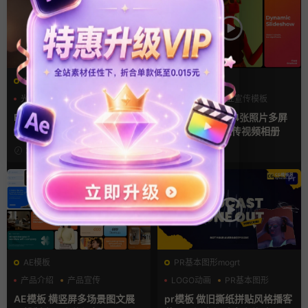
FCPX转场
FCPX发生器
光效
复古风
产品宣传
企业宣传模板
支持Intel+M芯片
分屏模板
FCPX转场插件 15组光效胶片
fcpx插件 34秒14张照片多屏
划痕复古视频过渡
模特产品广告宣传视频相册
2小时前
2天前
AE模板
PR基本图形mogrt
产品介绍
产品宣传
LOGO动画
PR基本图形
产品展示
复古风
AE模板 横竖屏多场景图文展
pr模板 做旧撕纸拼贴风格播客