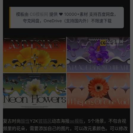
模板由
CG模板网
提供 ❤️ 10000+素材 支持百度网盘，
夸克网盘，OneDrive（支持国内外）不限速下载
复古时尚
酸性
Y2K
镀铬风
动态海报
ae模板
，5个场景，不包含视
频里的花朵，需要添加自己的图片。可以改元素颜色。可以修改