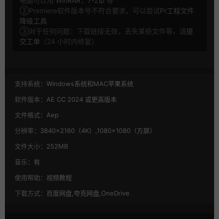
电脑可以用
WinRAR
，
7-Zip
等
②Premiere软件版本号不符合要求，可以尝试
Pr工程文件
降级工具
③对于任何问题：下载链接无效，丢失某些文件等，请
提
交工单
（24 小时内修复）
支持系统：
Windows系统和MAC苹果系统
软件版本：
AE CC 2024 或更高版本
文件格式：
Aep
分辨率：
3840×2160（4K）,1080×1080（方屏）
文件大小：
252MB
音乐：
有
使用帮助：
视频教程
下载方式：
百度网盘,夸克网盘,OneDrive