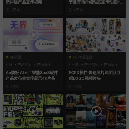
示排版产品宣传视频
节目开场介绍动态宣传动画PR
模版
3天前
4天前
AE模板
FCPX发生器
AI
产品介绍
产品宣传
三维
产品介绍
产品宣传
Ae模板 AI人工智能SaaS软件
FCPX插件 快速照片流团队介
产品发布会宣传展示4K片头
绍LOGO视频片头
1周前
1周前