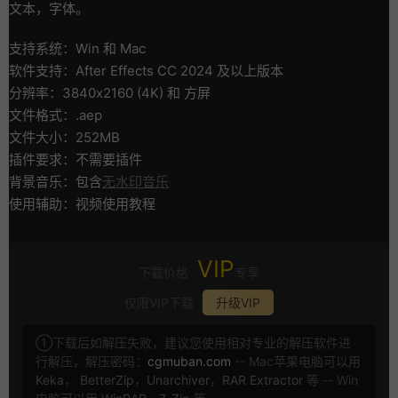
文本，字体。
支持系统：Win 和 Mac
软件支持：After Effects CC 2024 及以上版本
分辨率：3840x2160 (4K) 和 方屏
文件格式：.aep
文件大小：252MB
插件要求：不需要插件
背景音乐：包含
无水印音乐
使用辅助：视频使用教程
VIP
下载价格
专享
仅限VIP下载
升级VIP
①下载后如解压失败，建议您使用相对专业的解压软件进
行解压，解压密码：
cgmuban.com
-- Mac苹果电脑可以用
Keka
，
BetterZip
，
Unarchiver
，
RAR Extractor
等 -- Win