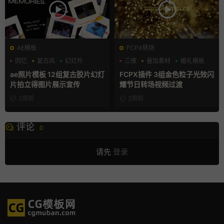
AE模板
FCPX转场
回忆
复古风
幻灯片
三维
叠加素材
婚礼模板
ae照片模板 12组复古胶片幻灯
FCPX插件 3组金色粒子光效闪
片拍立得图片展示宣传
耀节日转场视频过渡
2周前
2周前
评论
0
请先
登录