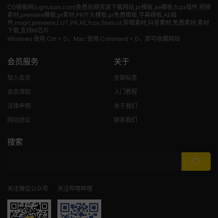
CG模板网(cgmuban.com)免费后期资源下载网站,pr模板,ae模板,fcpx插件,视频
素材
,premiere模板,pr素材,PR片头模板,pr免费模板,字幕模板,AE插
件,mogrt,premiere,LUT,PR,AE,fcpx,finalcut,剪辑素材,抖音素材,免费素材,素材
下载,支持M芯片
Windows 使用 Ctrl + D，Mac 使用 Command + D，即可收藏网站
会员服务
关于
加入会员
全部标签
会员须知
入门教程
法律申明
关于我们
网站协议
联系我们
搜索
关注微信公众号
关注哔哩哔哩