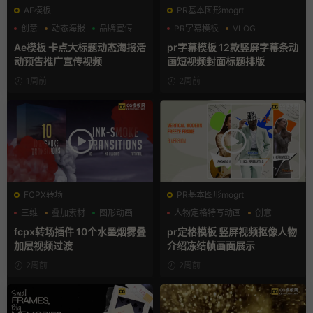
AE模板
PR基本图形mogrt
创意
动态海报
品牌宣传
PR字幕模板
VLOG
人物介绍
Ae模板 卡点大标题动态海报活
pr字幕模板 12款竖屏字幕条动
动预告推广宣传视频
画短视频封面标题排版
1周前
2周前
FCPX转场
PR基本图形mogrt
三维
叠加素材
图形动画
人物定格特写动画
创意
动态海报
fcpx转场插件 10个水墨烟雾叠
pr定格模板 竖屏视频抠像人物
加层视频过渡
介绍冻结帧画面展示
2周前
2周前