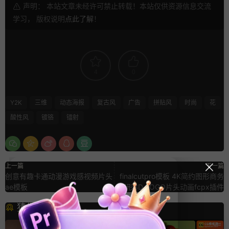
声明： 本站文章未经许可禁止转载！本站仅供资源信息交流
学习， 版权说明
点此了解
！
4
0
Y2K
三维
动态海报
复古风
广告
拼贴风
时尚
花
酸性风
镀铬
镭射
上一篇
下一篇
创意有趣卡通动漫游戏感视频片头
finalcutpro模板 4K简约图形商务
ae模板
圆形3D LOGO片头动画fcpx插件
猜你喜欢