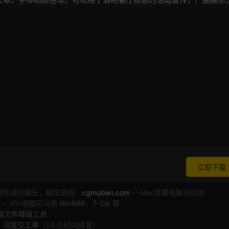
立即下载
软件进行解压，解压密码：
cgmuban.com
-- Mac苹果电脑可以用
 -- Win电脑可以用
WinRAR
，
7-Zip
等
工程文件降级工具
，请
提交工单
（24 小时内修复）