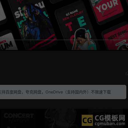
素材 支持百度网盘，夸克网盘，OneDrive（支持国内外）不限速下载