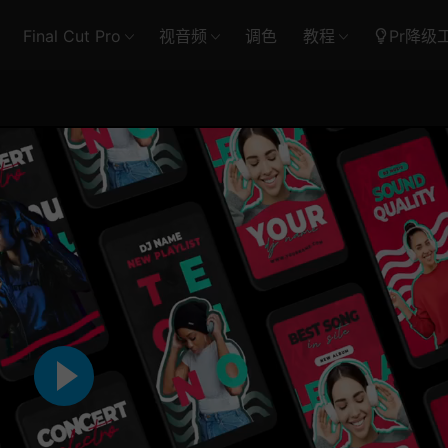
Final Cut Pro
视音频
调色
教程
Pr降级