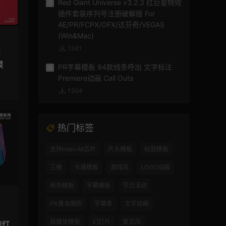
Red Giant Universe v3.2.3 红巨星特效
5
插件套装序列号注册破解版 For
AE/PR/FCPX/OFX/达芬奇/VEGAS
(Win&Mac)
1341
板
模
PR字幕模板 94款线条呼出 文字标注
6
Premiere动画 Call Outs
1304
热门标签
支持Intel+M芯片
片头模板
标题模板
三维
卡通模板
游戏风
LOGO动画
商务模板
字幕模板
节日活动
PR基本图形
字幕条
文字动画
自媒体模板
幻灯片
复古风
幻灯