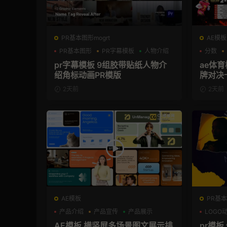
PR基本图形mogrt
AE模板
PR基本图形
PR字幕模板
人物介绍
分数
pr字幕模板 9组胶带贴纸人物介
ae体
绍角标动画PR模版
牌对决
模板
2天前
2天前
AE模板
PR基本
产品介绍
产品宣传
产品展示
LOGO
AE模板 横竖屏多场景图文展示排
pr模