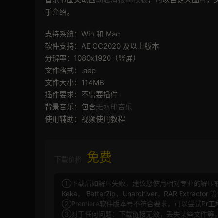
手介绍。
支持系统：Win 和 Mac
软件支持：AE CC2020 及以上版本
分辨率：1080x1920（竖屏）
文件格式：.aep
文件大小：114MB
插件要求：不需要插件
背景音乐：包含
无水印音乐
使用辅助：视频使用教程
免费
下载价格
①下载后如解压失败，建议您使用相对专业的解压
Keka
，
BetterZip
，
Unarchiver
，
RAR Extractor
等
②Premiere软件版本号不符合要求，可以尝试
Pr
③对于任何问题：下载链接无效，丢失某些文件等