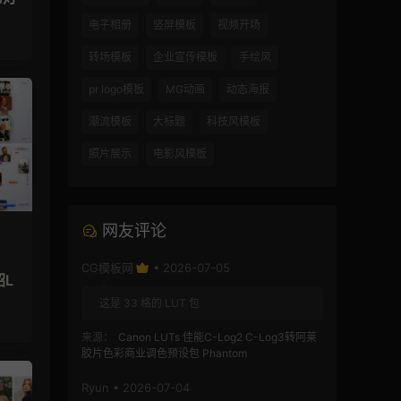
电子相册
竖屏模板
视频开场
转场模板
企业宣传模板
手绘风
pr logo模板
MG动画
动态海报
潮流模板
大标题
科技风模板
照片展示
电影风模板
网友评论
CG模板网
• 2026-07-05
绍L
这是 33 格的 LUT 包
来源：
Canon LUTs 佳能C-Log2 C-Log3转阿莱
胶片色彩商业调色预设包 Phantom
Ryun • 2026-07-04