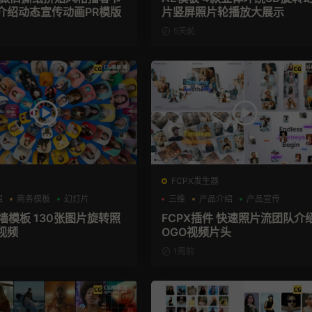
介绍动态宣传动画PR模版
片竖屏照片轮播放大展示
5天前
FCPX发生器
绍
商务模板
幻灯片
三维
产品介绍
产品宣传
墙模板 130张图片旋转照
FCPX插件 快速照片流团队介
视频
OGO视频片头
1周前