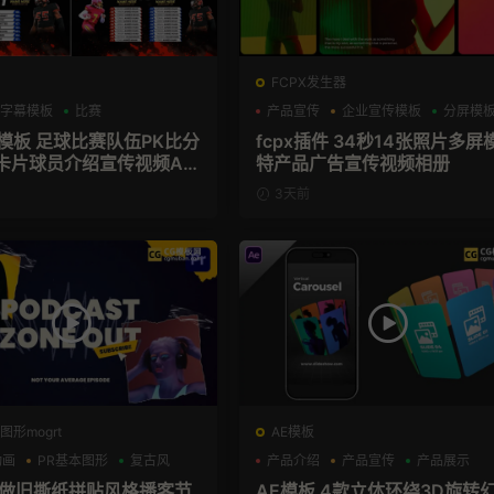
FCPX发生器
字幕模板
比赛
产品宣传
企业宣传模板
分屏模
育模板 足球比赛队伍PK比分
fcpx插件 34秒14张照片多屏
卡片球员介绍宣传视频AE
特产品广告宣传视频相册
3天前
图形mogrt
AE模板
动画
PR基本图形
复古风
产品介绍
产品宣传
产品展示
板 做旧撕纸拼贴风格播客节
AE模板 4款立体环绕3D旋转