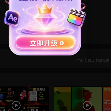
6
0
游戏风
竖屏模板
PR片头模板 活动快剪