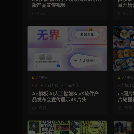
版产品宣传视频
目开场
4天前
5天前
AE模板
AE模板
AI
产品介绍
产品宣传
人物介
Ae模板 AI人工智能SaaS软件产
ae照片
品发布会宣传展示4K片头
片轮播
1周前
1周前