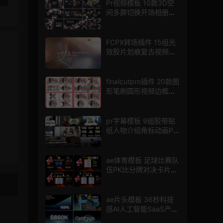
Pr视频模板 10款3D空
间多屏切换开场相册视
频展示照片墙pr模板
FCPX转场插件 15组光
效胶片划痕复古视频过
渡
finalcutpro插件 20款图
形笔刷圆形视频边框遮
罩fcpx片头插件
pr字幕模板 9组胶带贴
纸人物介绍角标动画PR
模版
ae体育模板 足球比赛队
伍PK比分牌对决卡片球
员介绍宣传视频AE模板
ae片头模板 36秒科技
感AI人工智能SaaS产品
图文数据展示宣传视频