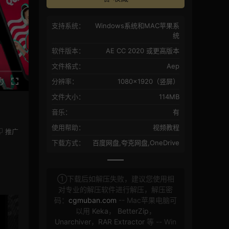
支持系统：
Windows系统和MAC苹果系
统
软件版本：
AE CC 2020 或更高版本
文件格式：
Aep
分辨率：
1080×1920（竖屏）
文件大小：
114MB
音乐：
有
使用帮助：
视频教程
推广
下载方式：
百度网盘,夸克网盘,OneDrive
①下载后如解压失败，建议您使用相
对专业的解压软件进行解压，解压密
码：
cgmuban.com
-- Mac苹果电脑可
以用
Keka
，
BetterZip
，
Unarchiver
，
RAR Extractor
等 -- Win