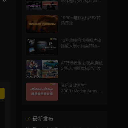
影标题片头片尾fcpx插
件
1900+电影氛围SFX转
场音效
12种放映机切换照片轮
播放大展示画面转场动
画AE模板
AE转场模板 拼贴风撕纸
定格人物抠像描边过渡
音乐音效素材：
3000+Motion Array 影
片配乐音效素材库
最新发布