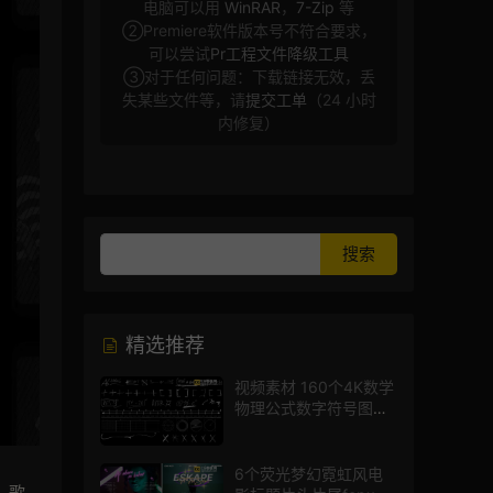
电脑可以用
WinRAR
，
7-Zip
等
②Premiere软件版本号不符合要求，
可以尝试
Pr工程文件降级工具
③对于任何问题：下载链接无效，丢
失某些文件等，请
提交工单
（24 小时
内修复）
精选推荐
视频素材 160个4K数学
物理公式数字符号图标
mg图形动画
6个荧光梦幻霓虹风电
，歌