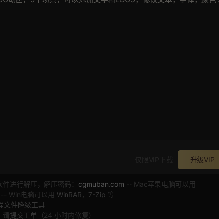
仅限VIP下载
升级VIP
软件进行解压，解压密码：
cgmuban.com
-- Mac苹果电脑可以用
 -- Win电脑可以用
WinRAR
，
7-Zip
等
工程文件降级工具
，请
提交工单
（24 小时内修复）