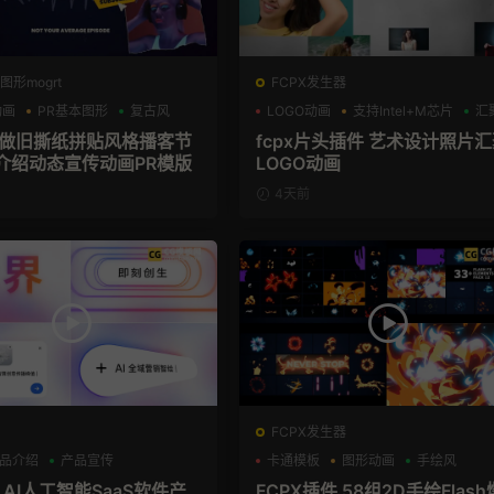
图形mogrt
FCPX发生器
动画
PR基本图形
复古风
LOGO动画
支持Intel+M芯片
汇
板 做旧撕纸拼贴风格播客节
fcpx片头插件 艺术设计照片
介绍动态宣传动画PR模版
LOGO动画
4天前
FCPX发生器
品介绍
产品宣传
卡通模板
图形动画
手绘风
 AI人工智能SaaS软件产
FCPX插件 58组2D手绘Flash