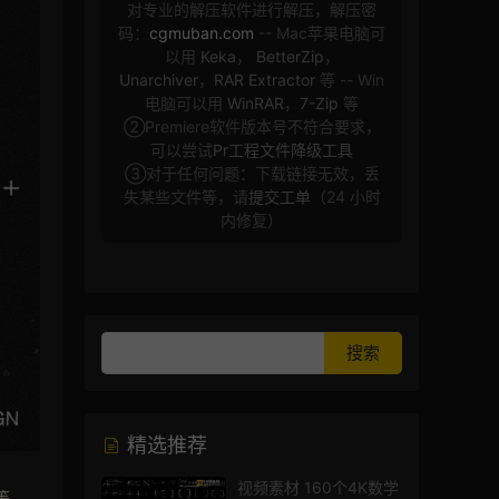
对专业的解压软件进行解压，解压密
码：
cgmuban.com
-- Mac苹果电脑可
以用
Keka
，
BetterZip
，
Unarchiver
，
RAR Extractor
等 -- Win
电脑可以用
WinRAR
，
7-Zip
等
②Premiere软件版本号不符合要求，
可以尝试
Pr工程文件降级工具
③对于任何问题：下载链接无效，丢
失某些文件等，请
提交工单
（24 小时
内修复）
精选推荐
视频素材 160个4K数学
等。