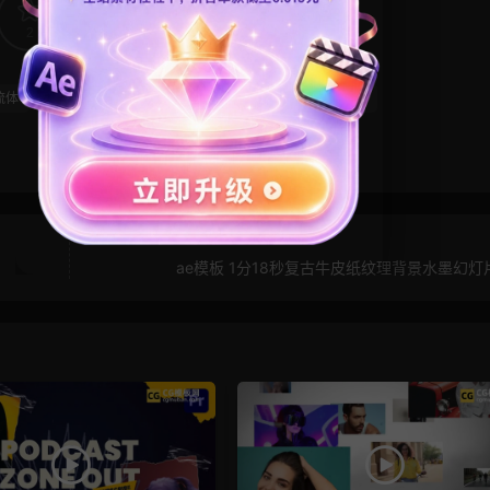
2
0
流体
液体
液化
火
炫酷
片头模板
酸性风
ae模板 1分18秒复古牛皮纸纹理背景水墨幻灯