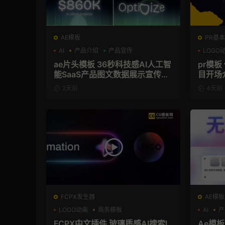
AE模板
PR基本
AI
产品介绍
产品宣传
LOGO
ae片头模板 36秒科技感AI人工智
pr模
能SaaS产品图文数据展示宣传视
目开场
频AE模板
2天前
4天前
FCPX发生器
AE模板
LOGO动画
商务模板
AI
产
支持Intel+M芯片
FCPX中文插件 玻璃质感AI搜索L
Ae模板