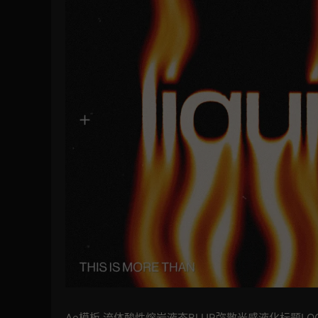
Ae模板 流体酸性熔岩液态BLUR弥散光感液化标题L