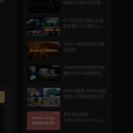
物理公式数字符号图标
mg图形动画
6个荧光梦幻霓虹风电
影标题片头片尾fcpx插
件
1900+电影氛围SFX转
场音效
12种放映机切换照片轮
播放大展示画面转场动
画AE模板
AE转场模板 拼贴风撕纸
定格人物抠像描边过渡
音乐音效素材：
3000+Motion Array 影
片配乐音效素材库