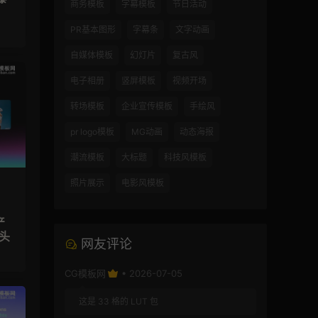
商务模板
字幕模板
节日活动
PR基本图形
字幕条
文字动画
自媒体模板
幻灯片
复古风
电子相册
竖屏模板
视频开场
转场模板
企业宣传模板
手绘风
pr logo模板
MG动画
动态海报
潮流模板
大标题
科技风模板
照片展示
电影风模板
产
头
网友评论
CG模板网
• 2026-07-05
这是 33 格的 LUT 包