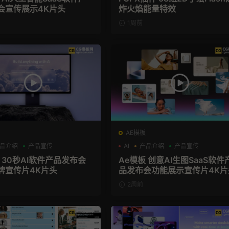
会宣传展示4K片头
炸火焰能量特效
1周前
AE模板
品介绍
产品宣传
AI
产品介绍
产品宣传
 30秒AI软件产品发布会
Ae模板 创意AI生图SaaS软件
牌宣传片4K片头
品发布会功能展示宣传片4K片
2周前