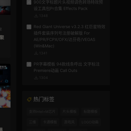
900文字标题片头视频调色转场特效预
4
设工具包Pr合集 Effects Pack
1348
Red Giant Universe v3.2.3 红巨星特效
5
聚
插件套装序列号注册破解版 For
汇聚
AE/PR/FCPX/OFX/达芬奇/VEGAS
(Win&Mac)
1341
PR字幕模板 94款线条呼出 文字标注
6
Premiere动画 Call Outs
1304
热门标签
支持Intel+M芯片
片头模板
标题模板
三维
卡通模板
游戏风
LOGO动画
爆