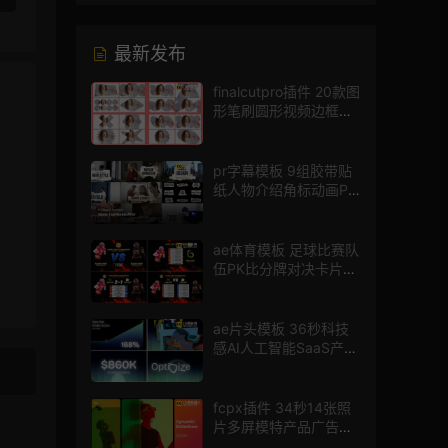
最新发布
finalcutpro插件 20款图
形笔刷圆形视频边框遮
罩fcpx片头插件
pr字幕模板 9组胶带贴
纸人物介绍角标动画PR
模版
ae体育模板 足球比赛队
伍PK比分牌对决卡片球
员介绍宣传视频AE模板
ae片头模板 36秒科技
感AI人工智能SaaS产品
图文数据展示宣传视频
AE模板
fcpx插件 34秒14张照
片多屏模特产品广告宣
传视频相册