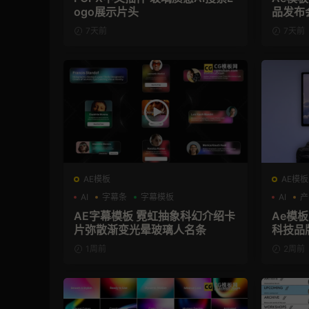
ogo展示片头
品发布
7天前
7天前
AE模板
AE模板
AI
字幕条
字幕模板
AI
产
AE字幕模板 霓虹抽象科幻介绍卡
Ae模板
片弥散渐变光晕玻璃人名条
科技品
1周前
2周前