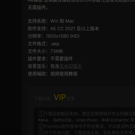
无需插件。
支持系统：Win 和 Mac
软件支持：AE CC 2021 及以上版本
分辨率：1920x1080 (HD)
文件格式：.aep
文件大小：73MB
插件要求：不需要插件
背景音乐：包含
无水印音乐
使用辅助：视频使用教程
VIP
下载价格
专享
①下载后如解压失败，建议您使用相对专业的解压
Keka
，
BetterZip
，
Unarchiver
，
RAR Extractor
等
②Premiere软件版本号不符合要求，可以尝试
Pr
③对于任何问题：下载链接无效，丢失某些文件等