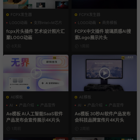
FCPX发生器
FCPX发生器
LOGO动画
支持Intel+M芯片
LOGO动画
商务模板
汇聚
支持Intel+M芯片
fcpx片头插件 艺术设计照片汇
FCPX中文插件 玻璃质感AI搜
聚LOGO动画
索Logo展示片头
6天前
1周前
AE模板
AE模板
AI
产品介绍
产品宣传
AI
产品介绍
产品宣传
Ae模板 AI人工智能SaaS软件
Ae模板 30秒AI软件产品发布
产品发布会宣传展示4K片头
会科技品牌宣传片4K片头
1周前
2周前