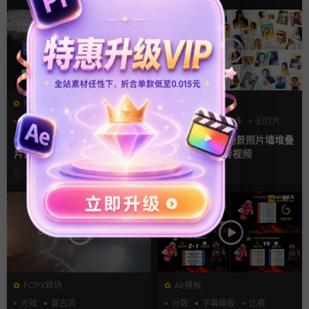
FCPX字幕
AE模板
字幕模板
弹窗
文字动画
LOGO动画
三维
幻灯片
fcpx插件 9组高光标注文字卡
ae相册模板 多场景照片墙堆叠
片窗口小组件浮窗
画廊幻灯片宣传视频
9小时前
1天前
FCPX转场
AE模板
光效
复古风
分数
字幕模板
比赛