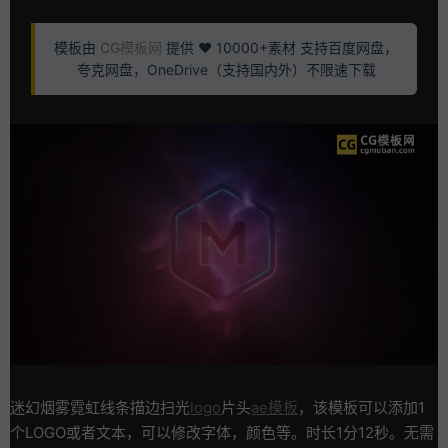
模板由
CG模板网
提供 ❤️ 10000+素材 支持百度网盘，
夸克网盘，OneDrive（支持国内外）不限速下载
迷幻烟雾霓虹线条描边扫光
logo
片头
ae模板
，该模板可以添加1
个LOGO或者文本，可以修改字体，颜色等。时长1分12秒。无需