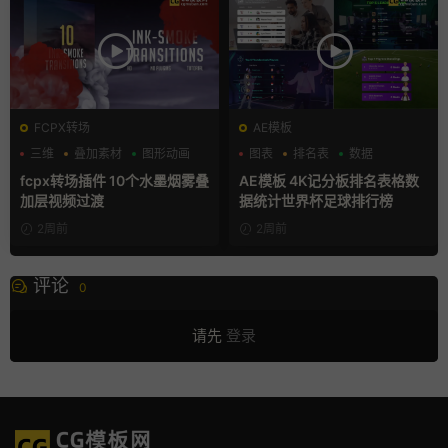
FCPX转场
AE模板
三维
叠加素材
图形动画
图表
排名表
数据
fcpx转场插件 10个水墨烟雾叠
AE模板 4K记分板排名表格数
加层视频过渡
据统计世界杯足球排行榜
2周前
2周前
评论
0
请先
登录