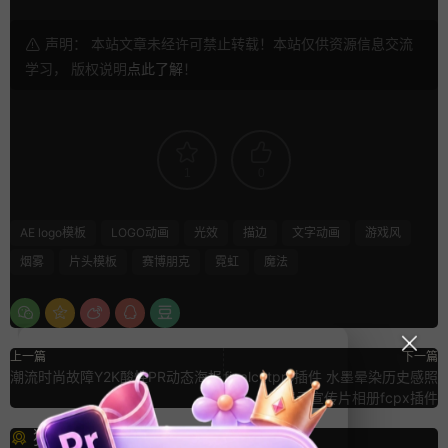
声明： 本站文章未经许可禁止转载！本站仅供资源信息交流
学习， 版权说明
点此了解
！
1
0
AE logo模板
LOGO动画
光效
描边
文字动画
游戏风
烟雾
片头模板
赛博朋克
霓虹
魔法
上一篇
下一篇
潮流时尚故障Y2K酸性PR动态海报
finalcutpro插件 水墨晕染历史感照
片展示宣传片相册fcpx插件
猜你喜欢