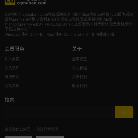
CG模板网(cgmuban.com)免费后期资源下载网站,pr模板,ae模板,fcpx插件,视频
素材
,premiere模板,pr素材,PR片头模板,pr免费模板,字幕模板,AE插
件,mogrt,premiere,LUT,PR,AE,fcpx,finalcut,剪辑素材,抖音素材,免费素材,素材
下载,支持M芯片
Windows 使用 Ctrl + D，Mac 使用 Command + D，即可收藏网站
会员服务
关于
加入会员
全部标签
会员须知
入门教程
法律申明
关于我们
网站协议
联系我们
搜索
关注微信公众号
关注哔哩哔哩