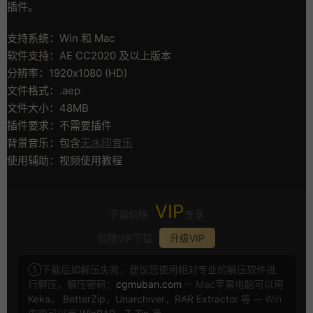
插件。
支持系统：Win 和 Mac
软件支持：AE CC2020 及以上版本
分辨率：1920x1080 (HD)
文件格式：.aep
文件大小：48MB
插件要求：不需要插件
背景音乐：包含
无水印音乐
使用辅助：视频使用教程
VIP
下载价格
专享
仅限VIP下载
升级VIP
①下载后如解压失败，建议您使用相对专业的解压软件进
行解压，解压密码：
cgmuban.com
-- Mac苹果电脑可以用
Keka
，
BetterZip
，
Unarchiver
，
RAR Extractor
等 -- Win