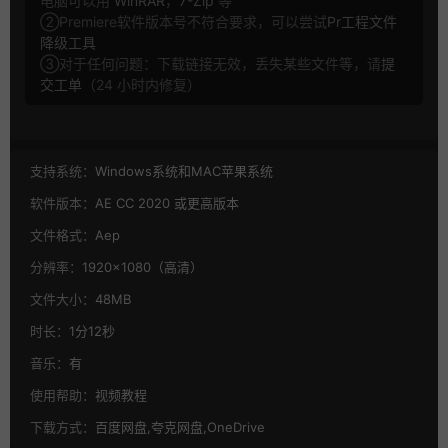
电脑可以用
WinRAR
，
7-Zip
等
②Premiere软件版本号不符合要求，可以尝试
Pr工程文件
降级工具
③对于任何问题：下载链接无效，丢失某些文件等，请
提
交工单
（24 小时内修复）
支持系统：
Windows系统和MAC苹果系统
软件版本：
AE CC 2020 或更高版本
文件格式：
Aep
分辨率：
1920×1080（高清）
文件大小：
48MB
时长：
1分12秒
音乐：
有
使用帮助：
视频教程
下载方式：
百度网盘,夸克网盘,OneDrive