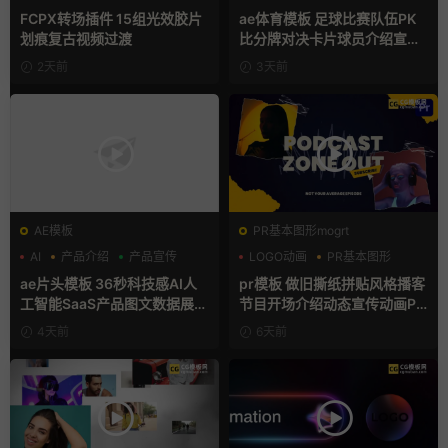
支持Intel+M芯片
FCPX转场插件 15组光效胶片
ae体育模板 足球比赛队伍PK
划痕复古视频过渡
比分牌对决卡片球员介绍宣传
视频AE模板
2天前
3天前
AE模板
PR基本图形mogrt
AI
产品介绍
产品宣传
LOGO动画
PR基本图形
复古风
ae片头模板 36秒科技感AI人
pr模板 做旧撕纸拼贴风格播客
工智能SaaS产品图文数据展示
节目开场介绍动态宣传动画PR
宣传视频AE模板
模版
4天前
6天前