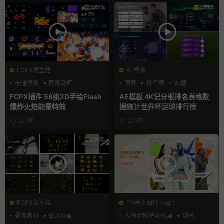
FCPX发生器
AE模板
卡通模板
图形动画
图表
排名表
数据
手绘风
FCPX插件 58组2D手绘Flash
AE模板 4K记分板排名表格数
爆炸火焰能量特效
据统计世界杯足球排行榜
2周前
2周前
FCPX发生器
PR基本图形mogrt
叠加素材
图形动画
人物定格特写动画
创意