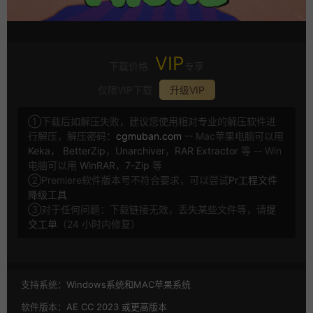
VIP
下载价格
专享
仅限VIP下载
升级VIP
①下载后如解压失败，建议您使用相对专业的解压软件进
行解压，解压密码：
cgmuban.com
-- Mac苹果电脑可以用
Keka
，
BetterZip
，
Unarchiver
，
RAR Extractor
等 -- Win
电脑可以用
WinRAR
，
7-Zip
等
②Premiere软件版本号不符合要求，可以尝试
Pr工程文件
降级工具
③对于任何问题：下载链接无效，丢失某些文件等，请
提
交工单
（24 小时内修复）
支持系统：
Windows系统和MAC苹果系统
软件版本：
AE CC 2023 或更高版本