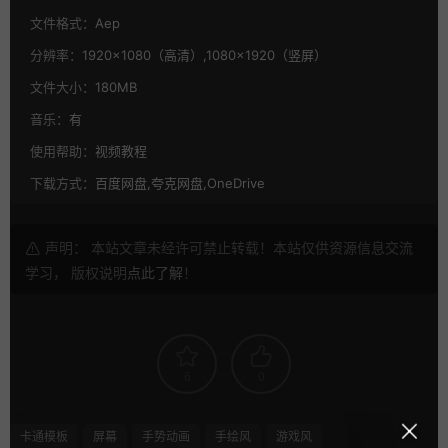
文件格式：
Aep
分辨率：
1920×1080（高清）,1080×1920（竖屏）
文件大小：
180MB
音乐：
有
使用帮助：
视频教程
下载方式：
百度网盘,夸克网盘,OneDrive
声明： 本站文章未经许可禁止转载！本站仅供资源信息交流
学习， 版权说明
点此了解
！
6
0
卡通模板
屏幕
手势动画
手绘风
游戏风