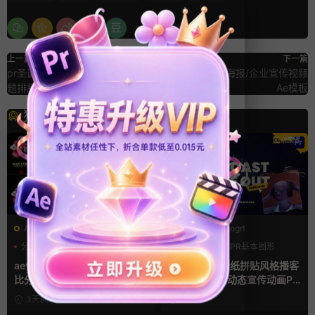
上一篇
下一篇
pr圣诞模板 卡通圣诞老人贺卡标
团队展示/商务海报/企业宣传视频
题排版文字动画
Ae模板
猜你喜欢
AE模板
PR基本图形mogrt
分数
字幕模板
比赛
LOGO动画
PR基本图形
复古风
ae体育模板 足球比赛队伍PK
pr模板 做旧撕纸拼贴风格播客
比分牌对决卡片球员介绍宣传
节目开场介绍动态宣传动画PR
视频AE模板
模版
3天前
6天前