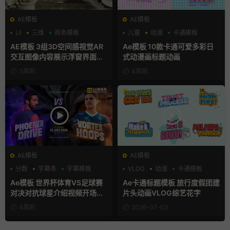
AE模板
AE模板
UI
三维
商务模板
儿童
动漫
卡通模板
AE模板 3组3D空间感视觉AR
Ae模板 10款卡通可爱多彩日
交互图像内容展示浮窗界面动
式动漫画标题动画
画
3周前
4周前
AE模板
AE模板
分数
字幕条
字幕模板
VLOG
动漫
卡通模板
Ae模板 世界杯体育VS足球赛
Ae卡通标题模板 旅行度假团建
对决对抗球星介绍视频开场片
片头动画VLOG综艺花字
头
4周前
2026-07-03