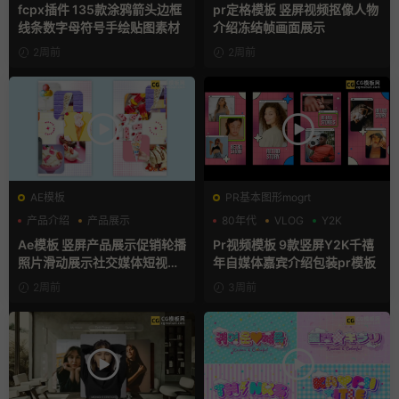
手绘风
动态海报
fcpx插件 135款涂鸦箭头边框
pr定格模板 竖屏视频抠像人物
线条数字母符号手绘贴图素材
介绍冻结帧画面展示
2周前
2周前
AE模板
PR基本图形mogrt
产品介绍
产品展示
80年代
VLOG
Y2K
卡通模板
Ae模板 竖屏产品展示促销轮播
Pr视频模板 9款竖屏Y2K千禧
照片滑动展示社交媒体短视频
年自媒体嘉宾介绍包装pr模板
片头
2周前
3周前