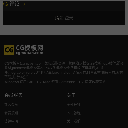
评论
0
请先
登录
CG模板网(cgmuban.com)免费后期资源下载网站,pr模板,ae模板,fcpx插件,视频
素材
,premiere模板,pr素材,PR片头模板,pr免费模板,字幕模板,AE插
件,mogrt,premiere,LUT,PR,AE,fcpx,finalcut,剪辑素材,抖音素材,免费素材,素材
下载,支持M芯片
Windows 使用 Ctrl + D，Mac 使用 Command + D，即可收藏网站
会员服务
关于
加入会员
全部标签
会员须知
入门教程
法律申明
关于我们