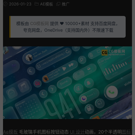
2026-01-23
AE模板
推广
模板由
CG模板网
提供 ❤️ 10000+素材 支持百度网盘，
夸克网盘，OneDrive（支持国内外）不限速下载
Ae模板
毛玻璃手机图标按钮动态
UI 设计
动画，20个半透明
图标