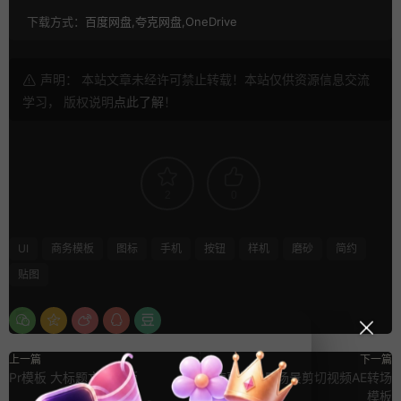
下载方式：
百度网盘,夸克网盘,OneDrive
声明： 本站文章未经许可禁止转载！本站仅供资源信息交流
学习， 版权说明
点此了解
！
2
0
UI
商务模板
图标
手机
按钮
样机
磨砂
简约
贴图
上一篇
下一篇
Pr模板 大标题文字排版
快速更换背景场景剪切视频AE转场
模板