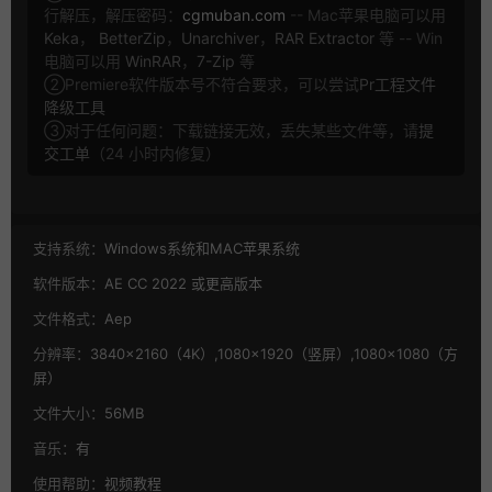
行解压，解压密码：
cgmuban.com
-- Mac苹果电脑可以用
Keka
，
BetterZip
，
Unarchiver
，
RAR Extractor
等 -- Win
电脑可以用
WinRAR
，
7-Zip
等
②Premiere软件版本号不符合要求，可以尝试
Pr工程文件
降级工具
③对于任何问题：下载链接无效，丢失某些文件等，请
提
交工单
（24 小时内修复）
支持系统：
Windows系统和MAC苹果系统
软件版本：
AE CC 2022 或更高版本
文件格式：
Aep
分辨率：
3840×2160（4K）,1080×1920（竖屏）,1080×1080（方
屏）
文件大小：
56MB
音乐：
有
使用帮助：
视频教程