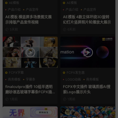
AE模板
AE模板
产品介绍
产品宣传
产品介绍
产品宣传
产品展示
产品展示
AE模板 横竖屏多场景图文展
AE模板 4款立体环绕3D旋转
示排版产品宣传视频
幻灯片竖屏照片轮播放大展示
5天前
6天前
FCPX字幕
FCPX发生器
商务模板
字幕条
LOGO动画
商务模板
字幕模板
支持Intel+M芯片
finalcutpro插件 10组半透明
FCPX中文插件 玻璃质感AI搜
磨砂液态玻璃字幕条FCPX插
索Logo展示片头
件
1周前
1周前