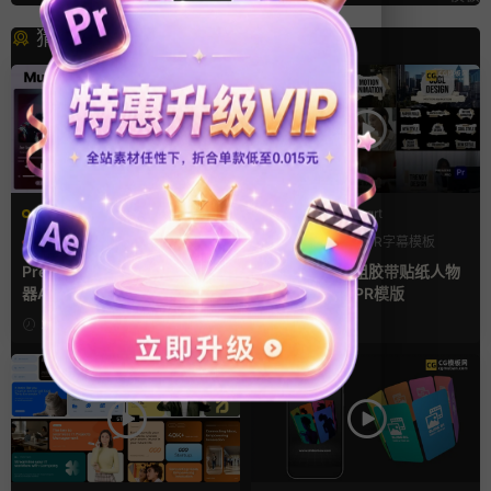
猜你喜欢
PR基本图形mogrt
PR基本图形mogrt
PR基本图形
UI
手机
PR基本图形
PR字幕模板
人物介绍
Premiere模板 手机音乐播放
pr字幕模板 9组胶带贴纸人物
器App软件界面UI进度条动画
介绍角标动画PR模版
视频样机pr模版
20小时前
3天前