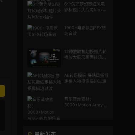
6个荧光梦幻霓虹风电
影标题片头片尾fcpx插
件
1900+电影氛围SFX转
场音效
12种放映机切换照片轮
播放大展示画面转场动
画AE模板
AE转场模板 拼贴风撕纸
定格人物抠像描边过渡
音乐音效素材：
3000+Motion Array 影
片配乐音效素材库
最新发布