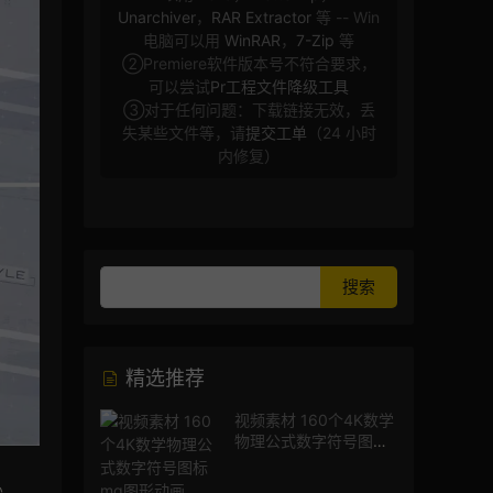
Unarchiver
，
RAR Extractor
等 -- Win
电脑可以用
WinRAR
，
7-Zip
等
②Premiere软件版本号不符合要求，
可以尝试
Pr工程文件降级工具
③对于任何问题：下载链接无效，丢
失某些文件等，请
提交工单
（24 小时
内修复）
精选推荐
视频素材 160个4K数学
物理公式数字符号图标
mg图形动画
秒。