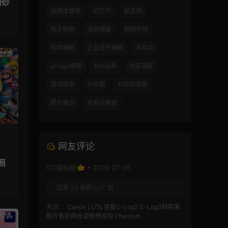
磨砂
自媒体模板
幻灯片
复古风
电子相册
竖屏模板
视频开场
转场模板
企业宣传模板
手绘风
pr logo模板
MG动画
动态海报
潮流模板
大标题
科技风模板
照片展示
电影风模板
网友评论
照
CG模板网
• 2026-07-05
这是 33 格的 LUT 包
来源：
Canon LUTs 佳能C-Log2 C-Log3转阿莱
胶片色彩商业调色预设包 Phantom