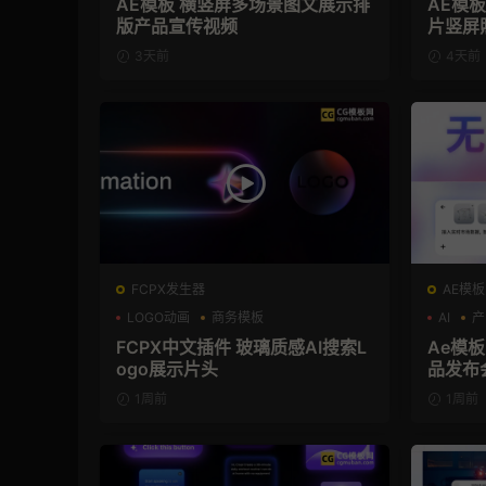
AE模板 横竖屏多场景图文展示排
AE模
版产品宣传视频
片竖屏
3天前
4天前
FCPX发生器
AE模板
LOGO动画
商务模板
AI
产
支持Intel+M芯片
FCPX中文插件 玻璃质感AI搜索L
Ae模板
ogo展示片头
品发布
1周前
1周前