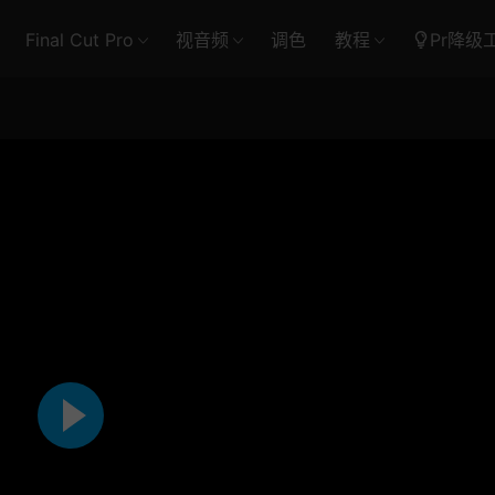
Final Cut Pro
视音频
调色
教程
Pr降级