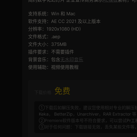
支持系统：Win 和 Mac
软件支持：AE CC 2021 及以上版本
分辨率：1920x1080 (HD)
文件格式：.aep
文件大小：375MB
插件要求：不需要插件
背景音乐：包含
无水印音乐
使用辅助：视频使用教程
免费
下载价格
①下载后如解压失败，建议您使用相对专业的解压
Keka
，
BetterZip
，
Unarchiver
，
RAR Extractor
等
②Premiere软件版本号不符合要求，可以尝试
Pr
③对于任何问题：下载链接无效，丢失某些文件等