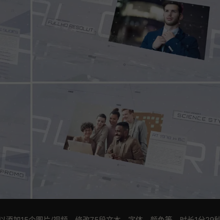
以添加15个图片/视频，修改75段文本，字体，颜色等。时长1分29