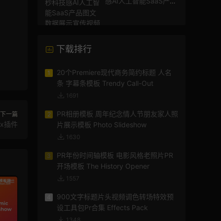
感AI人工智能SaaS产品
图文数据展示宣传视频
AE模板
下载排行
20个Premiere现代商务简约标题 人名
1
条 字幕条模板 Trendy Call-Out
1691
PR相册模板 周年纪念情人节朋友家人照
下一篇
2
x插件
片展示模板 Photo Slideshow
1630
PR年份时间轴模板 电影风格老照片PR
3
开场模板 The History Opener
1557
900文字标题片头视频调色转场特效预
4
设工具包Pr合集 Effects Pack
1348