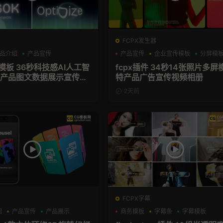
FCPX发生器
品介绍
产品宣传
产品宣传
企业宣传模板
分屏模
技感AI人工智
fcpx插件 34秒14张照片多屏
aS产品图文数据展示宣传视
特产品广告宣传视频相册
模板
2天前
FCPX字幕
绍
产品宣传
产品展示
商务模板
字幕条
字幕模板