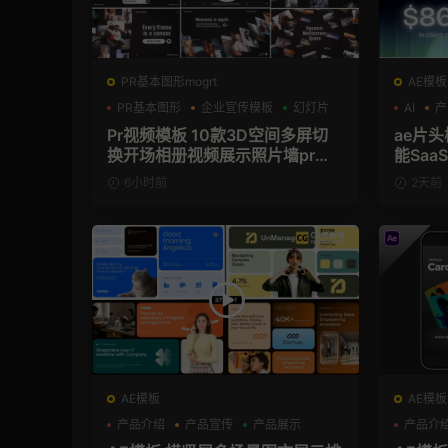
PR基本图形mogrt
AE模板
PR基本图形
企业宣传模板
幻灯片
AI
产
Pr视频模板 10款3D空间多屏切
ae片头模板 36秒科
换开场相册视频展示照片墙pr模
能Sa
板
频AE
6小时前
2天前
AE模板
AE模板
产品介绍
产品宣传
产品展示
产品介