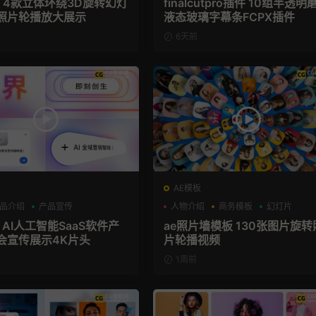
板 4款立体环绕3D旋转幻灯
finalcutpro插件 10组半透明
照片轮播放大展示
液态玻璃字幕条FCPX插件
6天前
AE模板
品介绍
产品宣传
人物介绍
商务模板
幻灯片
 AI人工智能SaaS软件产
ae照片墙模板 130张图片旋转
会宣传展示4K片头
片轮播视频
1周前