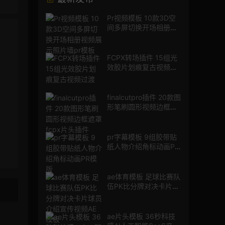
Pr视频模板 10款3D空
间多屏切换开场相册视
频展示照片墙pr模板
FCPX转场插件 15组光
效胶片划痕复古视频过
渡
finalcutpro插件 20款图
形笔刷圆形视频边框遮
罩fcpx片头插件
pr字幕模板 9组胶带贴
纸人物介绍角标动画PR
模版
ae体育模板 足球比赛队
伍PK比分牌对决卡片球
员介绍宣传视频AE模板
ae片头模板 36秒科技