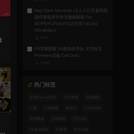
Red Giant Universe v3.2.3 红巨星特效
5
插件套装序列号注册破解版 For
AE/PR/FCPX/OFX/达芬奇/VEGAS
(Win&Mac)
板
1341
模
PR字幕模板 94款线条呼出 文字标注
6
Premiere动画 Call Outs
1304
热门标签
支持Intel+M芯片
片头模板
标题模板
三维
卡通模板
游戏风
LOGO动画
商务模板
字幕模板
节日活动
PR基本图形
字幕条
文字动画