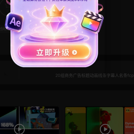
11
1
时间线
时间轴
科技风模板
简约
20组商务广告标题动画线条字幕人名条fcp