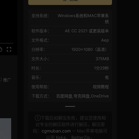
支持系统：
Windows系统和MAC苹果系
统
软件版本：
AE CC 2021 或更高版本
文件格式：
Aep
分辨率：
1920×1080（高清）
文件大小：
375MB
时长：
1分29秒
音乐：
有
推广
使用帮助：
视频教程
下载方式：
百度网盘,夸克网盘,OneDrive
①下载后如解压失败，建议您使用相
对专业的解压软件进行解压，解压密
码：
cgmuban.com
-- Mac苹果电脑可
以用
Keka
，
BetterZip
，