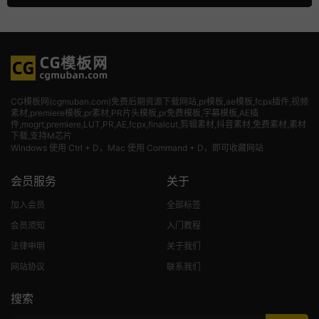
CG模板网(cgmuban.com)免费后期资源下载网站,pr模板,ae模板,fcpx插件,视频
素材
,premiere模板,pr素材,PR片头模板,pr免费模板,字幕模板,AE插
件,mogrt,premiere,LUT,PR,AE,fcpx,finalcut,剪辑素材,抖音素材,免费素材,素材
下载,支持M芯片
Windows 使用 Ctrl + D，Mac 使用 Command + D，即可收藏网站
会员服务
关于
加入会员
全部标签
会员须知
入门教程
法律申明
关于我们
网站协议
联系我们
搜索