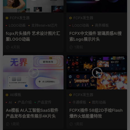
FCPX发生器
FCPX发生器
LOGO动画
支持Intel+M芯片
LOGO动画
商务模板
汇聚
支持Intel+M芯片
fcpx片头插件 艺术设计照片汇
FCPX中文插件 玻璃质感AI搜
聚LOGO动画
索Logo展示片头
4天前
1周前
AE模板
FCPX发生器
AI
产品介绍
产品宣传
卡通模板
图形动画
手绘风
Ae模板 AI人工智能SaaS软件
FCPX插件 58组2D手绘Flash
产品发布会宣传展示4K片头
爆炸火焰能量特效
1周前
1周前