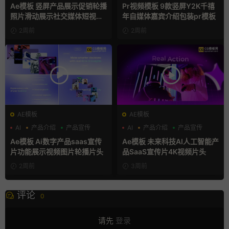
卡通模板
Ae模板 竖屏产品展示促销轮播
Pr视频模板 9款竖屏Y2K千禧
照片滑动展示社交媒体短视频
年自媒体嘉宾介绍包装pr模板
片头
2周前
2周前
AE模板
AE模板
AI
产品介绍
产品宣传
AI
产品介绍
产品宣传
Ae模板 Ai数字产品saas宣传
Ae模板 未来科技AI人工智能产
片功能展示视频图片轮播片头
品SaaS宣传片4K视频片头
2周前
3周前
评论
0
请先
登录