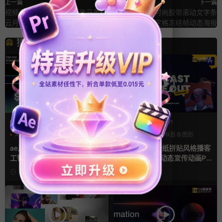
上一篇
下一篇
视频素材 16个4K中国新年马年祥
AE竖屏模板 时尚胶带滚动文字条
云月亮灯笼红包叠加层MOV动画
人物定格冻结帧动态海报
猜你喜欢
AE模板
PR基本图形mogrt
AI
产品介绍
产品宣传
LOGO动画
PR基本图形
复古风
ae片头模板 36秒科技感AI人
pr模板 做旧撕纸拼贴风格播客
工智能SaaS产品图文数据展示
节目开场介绍动态宣传动画PR
宣传视频AE模板
模版
2天前
4天前