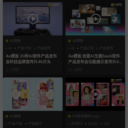
AE模板
AE模板
AI
产品介绍
产品宣传
AI
产品介绍
产品宣传
Ae模板 30秒AI软件产品发布
Ae模板 创意AI生图SaaS软件
会科技品牌宣传片4K片头
产品发布会功能展示宣传片4K
片头
2周前
2周前
AE模板
PR基本图形mogrt
产品介绍
产品展示
80年代
VLOG
Y2K