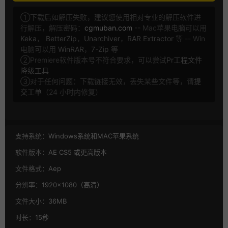
①下载后如解压失败，建议您使用相对专业的解压软件进
行解压，解压密码：
cgmuban.com
-- Mac苹果电脑可以用
Keka
，
BetterZip
，
Unarchiver
，
RAR Extractor
等 -- Win
电脑可以用
WinRAR
，
7-Zip
等
②Premiere软件版本号不符合要求，可以尝试
Pr工程文件
降级工具
③对于任何问题：下载链接无效，丢失某些文件等，请
提
交工单
（24 小时内修复）
支持系统：
Windows系统和MAC苹果系统
软件版本：
AE CS5 或更高版本
文件格式：
Aep
分辨率：
1920×1080（高清）
文件大小：
36MB
时长：
15秒