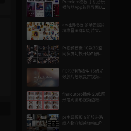
Premiere模板 手机音乐
播放器App软件界面UI
进度条动画视频样机pr
模版
ae相册模板 多场景照片
墙堆叠画廊幻灯片宣传
视频
Pr视频模板 10款3D空
间多屏切换开场相册视
频展示照片墙pr模板
FCPX转场插件 15组光
效胶片划痕复古视频过
渡
finalcutpro插件 20款图
形笔刷圆形视频边框遮
罩fcpx片头插件
pr字幕模板 9组胶带贴
纸人物介绍角标动画PR
模版