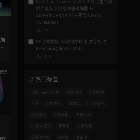
Red Giant Universe v3.2.3 红巨星特效
5
插件套装序列号注册破解版 For
AE/PR/FCPX/OFX/达芬奇/VEGAS
(Win&Mac)
1341
PR字幕模板 94款线条呼出 文字标注
6
视
Premiere动画 Call Outs
1304
热门标签
支持Intel+M芯片
片头模板
标题模板
三维
卡通模板
游戏风
LOGO动画
商务模板
字幕模板
节日活动
PR基本图形
字幕条
文字动画
自媒体模板
幻灯片
复古风
幻灯