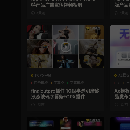
特产品广告宣传视频相册
版产品
3天前
5天前
FCPX字幕
AE模板
商务模板
字幕条
字幕模板
AI
产
finalcutpro插件 10组半透明磨砂
Ae模板
液态玻璃字幕条FCPX插件
品发布
1周前
1周前