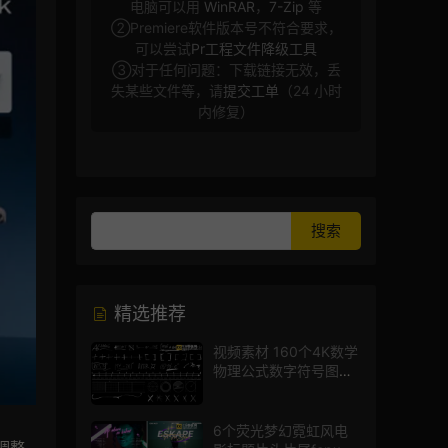
电脑可以用
WinRAR
，
7-Zip
等
②Premiere软件版本号不符合要求，
可以尝试
Pr工程文件降级工具
③对于任何问题：下载链接无效，丢
失某些文件等，请
提交工单
（24 小时
内修复）
精选推荐
视频素材 160个4K数学
物理公式数字符号图标
mg图形动画
6个荧光梦幻霓虹风电
调整