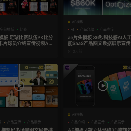
AE模板
字幕模板
比赛
AI
产品介绍
产品宣传
育模板 足球比赛队伍PK比分
ae片头模板 36秒科技感AI人工智
卡片球员介绍宣传视频AE
能SaaS产品图文数据展示宣传
频AE模板
3天前
AE模板
绍
产品宣传
产品展示
产品介绍
产品宣传
产品展示
板 横竖屏多场景图文展示排
AE模板 4款立体环绕3D旋转