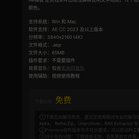
颜色。
支持系统：Win 和 Mac
软件支持：AE CC 2023 及以上版本
分辨率：3840x2160 (4K)
文件格式：.aep
文件大小：65MB
插件要求：不需要插件
背景音乐：包含
无水印音乐
使用辅助：视频使用教程
免费
下载价格
①下载后如解压失败，建议您使用相对专业的解压
Keka
，
BetterZip
，
Unarchiver
，
RAR Extractor
等
②Premiere软件版本号不符合要求，可以尝试
Pr
③对于任何问题：下载链接无效，丢失某些文件等