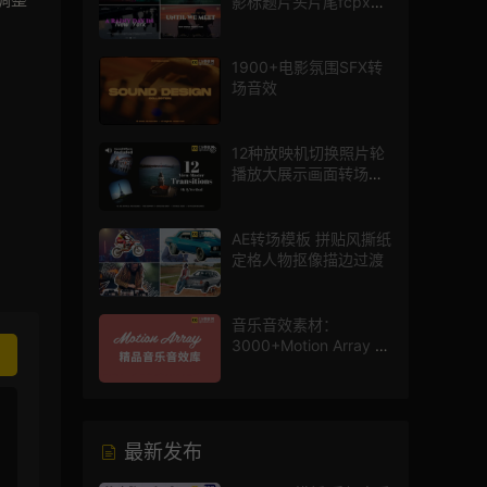
影标题片头片尾fcpx插
件
1900+电影氛围SFX转
场音效
12种放映机切换照片轮
播放大展示画面转场动
画AE模板
AE转场模板 拼贴风撕纸
定格人物抠像描边过渡
音乐音效素材：
3000+Motion Array 影
片配乐音效素材库
最新发布