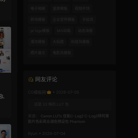
电子相册
竖屏模板
视频开场
转场模板
企业宣传模板
手绘风
pr logo模板
MG动画
动态海报
潮流模板
大标题
科技风模板
照片展示
电影风模板
网友评论
CG模板网
• 2026-07-05
绍L
这是 33 格的 LUT 包
来源：
Canon LUTs 佳能C-Log2 C-Log3转阿莱
胶片色彩商业调色预设包 Phantom
Ryun • 2026-07-04