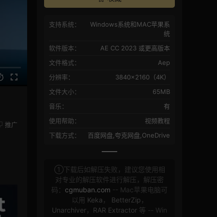
支持系统：
Windows系统和MAC苹果系
统
软件版本：
AE CC 2023 或更高版本
文件格式：
Aep
分辨率：
3840×2160（4K）
文件大小：
65MB
音乐：
有
使用帮助：
视频教程
推广
下载方式：
百度网盘,夸克网盘,OneDrive
①下载后如解压失败，建议您使用相
对专业的解压软件进行解压，解压密
码：
cgmuban.com
-- Mac苹果电脑可
以用
Keka
，
BetterZip
，
Unarchiver
，
RAR Extractor
等 -- Win