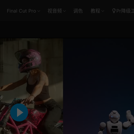
Final Cut Pro
视音频
调色
教程
Pr降级