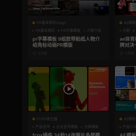
PR基本图形mogrt
AE模板
PR基本图形
PR字幕模板
人物介绍
分数
pr字幕模板 9组胶带贴纸人物介
ae体
绍角标动画PR模版
牌对决
模板
3天前
3天前
FCPX发生器
AE模板
产品宣传
企业宣传模板
分屏模板
产品介
fcpx插件 34秒14张照片多屏模
AE模