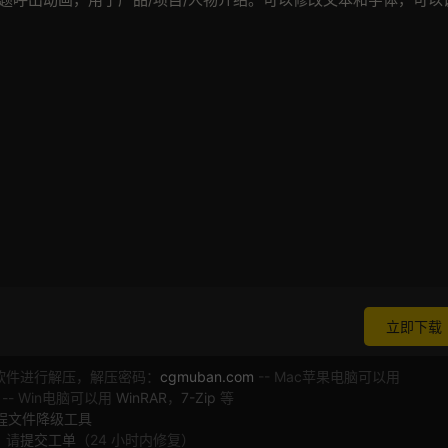
立即下载
软件进行解压，解压密码：
cgmuban.com
-- Mac苹果电脑可以用
 -- Win电脑可以用
WinRAR
，
7-Zip
等
工程文件降级工具
，请
提交工单
（24 小时内修复）