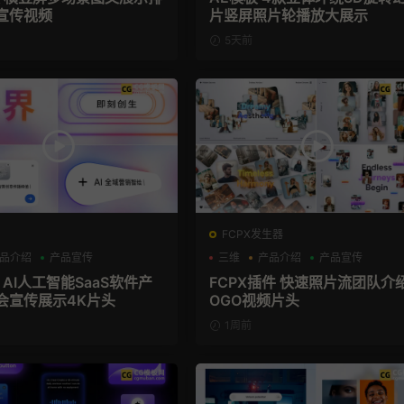
宣传视频
片竖屏照片轮播放大展示
5天前
FCPX发生器
品介绍
产品宣传
三维
产品介绍
产品宣传
 AI人工智能SaaS软件产
FCPX插件 快速照片流团队介
会宣传展示4K片头
OGO视频片头
1周前