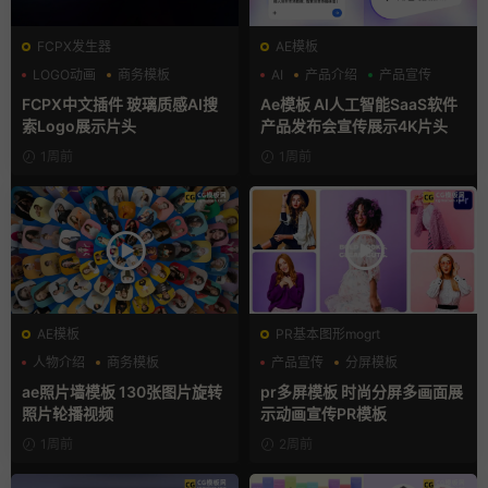
FCPX发生器
AE模板
LOGO动画
商务模板
AI
产品介绍
产品宣传
支持Intel+M芯片
FCPX中文插件 玻璃质感AI搜
Ae模板 AI人工智能SaaS软件
索Logo展示片头
产品发布会宣传展示4K片头
1周前
1周前
AE模板
PR基本图形mogrt
人物介绍
商务模板
产品宣传
分屏模板
幻灯片
品牌宣传
ae照片墙模板 130张图片旋转
pr多屏模板 时尚分屏多画面展
照片轮播视频
示动画宣传PR模板
1周前
2周前