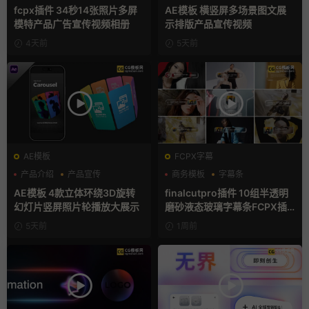
分屏模板
产品展示
fcpx插件 34秒14张照片多屏
AE模板 横竖屏多场景图文展
模特产品广告宣传视频相册
示排版产品宣传视频
4天前
5天前
AE模板
FCPX字幕
产品介绍
产品宣传
商务模板
字幕条
产品展示
字幕模板
AE模板 4款立体环绕3D旋转
finalcutpro插件 10组半透明
幻灯片竖屏照片轮播放大展示
磨砂液态玻璃字幕条FCPX插
件
5天前
1周前