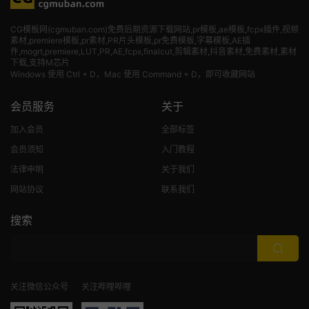
CG模板网(cgmuban.com)免费后期资源下载网站,pr模板,ae模板,fcpx插件,视频
素材
,premiere模板,pr素材,PR片头模板,pr免费模板,字幕模板,AE插
件,mogrt,premiere,LUT,PR,AE,fcpx,finalcut,剪辑素材,抖音素材,免费素材,素材
下载,支持M芯片
Windows 使用 Ctrl + D，Mac 使用 Command + D，即可收藏网站
会员服务
关于
加入会员
全部标签
会员须知
入门教程
法律申明
关于我们
网站协议
联系我们
搜索
关注微信公众号
关注哔哩哔哩