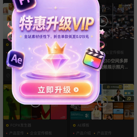
AE模板
PR基本图形mogrt
LOGO动画
三维
幻灯片
PR基本图形
企业宣传模板
幻灯片
ae相册模板 多场景照片墙堆叠
Pr视频模板 10款3D空间多屏
画廊幻灯片宣传视频
切换开场相册视频展示照片墙
pr模板
15小时前
2天前
FCPX发生器
AE模板
产品宣传
企业宣传模板
产品介绍
产品宣传