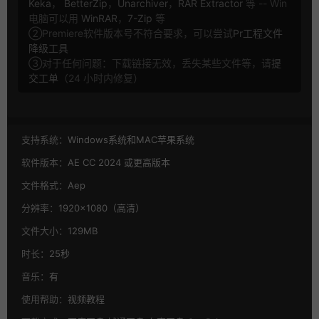
Keka
，
BetterZip
，
Unarchiver
，
RAR Extractor
等 -- Win
电脑可以用
WinRAR
，
7-Zip
等
②Premiere软件版本号不符合要求，可以尝试
Pr工程文件
降级工具
③对于任何问题：下载链接无效，丢失某些文件等，请
提
交工单
（24 小时内修复）
支持系统：
Windows系统和MAC苹果系统
软件版本：
AE CC 2024 或更高版本
文件格式：
Aep
分辨率：
1920×1080（高清）
文件大小：
129MB
时长：
25秒
音乐：
有
使用帮助：
视频教程