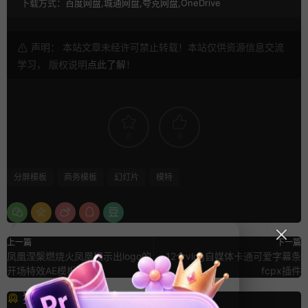
下载方式：
百度网盘,城通网盘,夸克网盘,OneDrive
声明： 本站文章未经许可禁止转载！本站仅供资源信息交流
学习， 版权说明
点此了解
！
8
0
分屏模板
商务模板
幻灯片
模特
上一篇
下一篇
凤凰涅槃燃烧火凤凰揭示出logo的
12个vlog自媒体卡通可爱字幕条
开场特效AE模板
fcpx插件
猜你喜欢