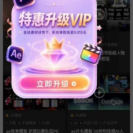
FCPX转场
PR基本图形mogrt
光效
复古风
PR基本图形
PR字幕模板
支持Intel+M芯片
人物介绍
FCPX转场插件 15组光效胶片
pr字幕模板 9组胶带贴纸人物
划痕复古视频过渡
介绍角标动画PR模版
2小时前
1天前
AE模板
AE模板
分数
字幕模板
比赛
AI
产品介绍
产品宣传
ae体育模板 足球比赛队伍PK
ae片头模板 36秒科技感AI人