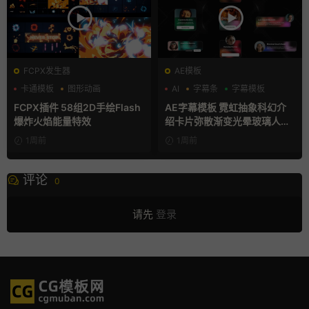
FCPX发生器
AE模板
卡通模板
图形动画
AI
字幕条
字幕模板
手绘风
FCPX插件 58组2D手绘Flash
AE字幕模板 霓虹抽象科幻介
爆炸火焰能量特效
绍卡片弥散渐变光晕玻璃人名
条
1周前
1周前
评论
0
请先
登录