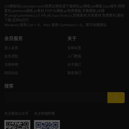
CG模板网(cgmuban.com)免费后期资源下载网站,pr模板,ae模板,fcpx插件,视频
素材
,premiere模板,pr素材,PR片头模板,pr免费模板,字幕模板,AE插
件,mogrt,premiere,LUT,PR,AE,fcpx,finalcut,剪辑素材,抖音素材,免费素材,素材
下载,支持M芯片
Windows 使用 Ctrl + D，Mac 使用 Command + D，即可收藏网站
会员服务
关于
加入会员
全部标签
会员须知
入门教程
法律申明
关于我们
网站协议
联系我们
搜索
关注微信公众号
关注哔哩哔哩