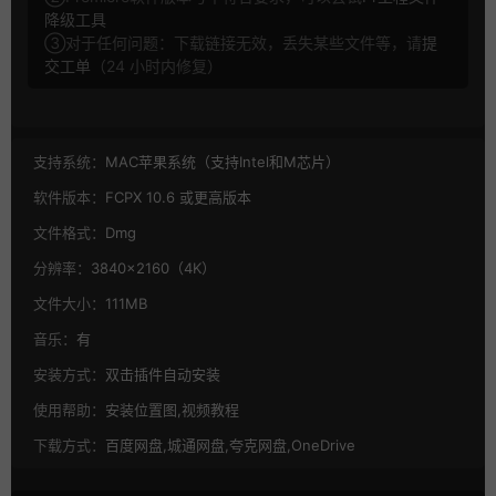
降级工具
③对于任何问题：下载链接无效，丢失某些文件等，请
提
交工单
（24 小时内修复）
支持系统：
MAC苹果系统（支持Intel和M芯片）
软件版本：
FCPX 10.6 或更高版本
文件格式：
Dmg
分辨率：
3840×2160（4K）
文件大小：
111MB
音乐：
有
安装方式：
双击插件自动安装
使用帮助：
安装位置图,视频教程
下载方式：
百度网盘,城通网盘,夸克网盘,OneDrive