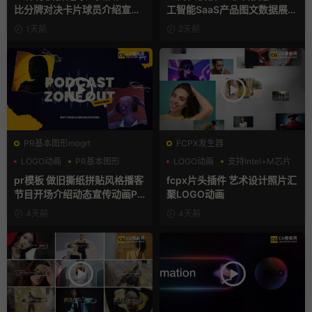
比分牌对决卡片球员介绍宣传
工智能SaaS产品图文数据展示
视频AE模板
宣传视频AE模板
1天前
2天前
PR基本图形mogrt
FCPX发生器
LOGO动画
PR基本图形
LOGO动画
支持Intel+M芯片
复古风
汇聚
pr模板 做旧撕纸拼贴风格播客
fcpx片头插件 艺术设计照片汇
节目开场介绍动态宣传动画PR
聚LOGO动画
模版
4天前
4天前