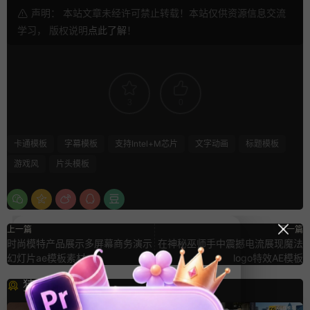
声明： 本站文章未经许可禁止转载！本站仅供资源信息交流
学习， 版权说明
点此了解
！
3
0
卡通模板
字幕模板
支持Intel+M芯片
文字动画
标题模板
游戏风
片头模板
上一篇
下一篇
时尚模特产品展示多屏幕商务演示
在神秘巫师手中震撼电流展现魔法
幻灯片ae模板素材
logo特效AE模板
猜你喜欢