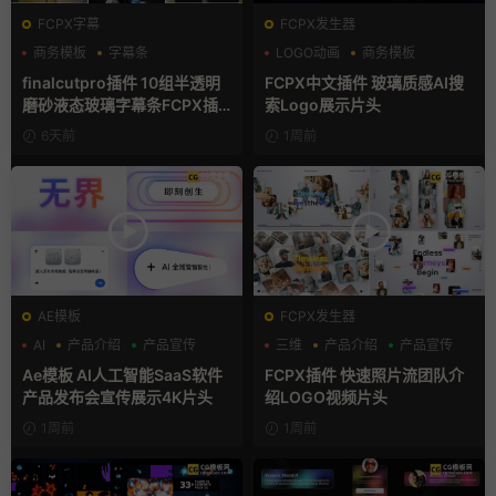
FCPX字幕
FCPX发生器
商务模板
字幕条
LOGO动画
商务模板
字幕模板
支持Intel+M芯片
finalcutpro插件 10组半透明
FCPX中文插件 玻璃质感AI搜
磨砂液态玻璃字幕条FCPX插
索Logo展示片头
件
6天前
1周前
AE模板
FCPX发生器
AI
产品介绍
产品宣传
三维
产品介绍
产品宣传
Ae模板 AI人工智能SaaS软件
FCPX插件 快速照片流团队介
产品发布会宣传展示4K片头
绍LOGO视频片头
1周前
1周前