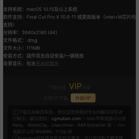
支持系统：macOS 10.15及以上系统
软件支持：Final Cut Pro X 10.6-11 或更高版本（intel+M芯片均
支持）
分辨率：3840x2160 (4K)
文件格式：.dmg
文件大小：111MB
安装方式：插件双击自动安装/一键拖放
背景音乐：包含
无水印音乐
VIP
下载价格
专享
仅限VIP下载
升级VIP
①下载后如解压失败，建议您使用相对专业的解压软件进
行解压，解压密码：
cgmuban.com
-- Mac苹果电脑可以用
Keka
，
BetterZip
，
Unarchiver
，
RAR Extractor
等 -- Win
电脑可以用
WinRAR
，
7-Zip
等
②Premiere软件版本号不符合要求，可以尝试
Pr工程文件