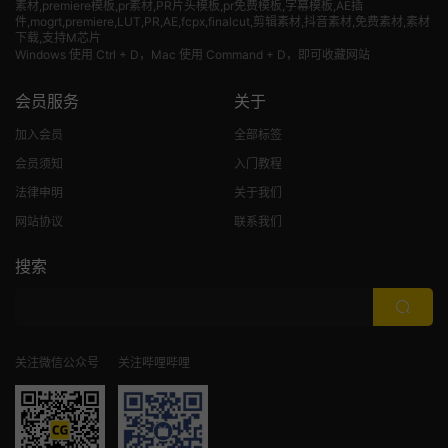
素材
,premiere模板,pr素材,PR片头模板,pr免费模板,字幕模板,AE插
件,mogrt,premiere,LUT,PR,AE,fcpx,finalcut,剪辑素材,抖音素材,免费素材,素材
下载,支持M芯片
Windows 使用 Ctrl + D，Mac 使用 Command + D，即可收藏网站
会员服务
关于
加入会员
全部标签
会员须知
入门教程
法律申明
关于我们
网站协议
联系我们
搜索
关注微信公众号
关注哔哩哔哩