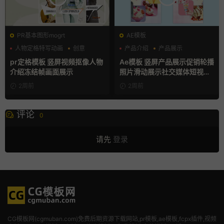
PR基本图形mogrt
AE模板
人物定格特写动画
创意
产品介绍
产品展示
动态海报
卡通模板
pr定格模板 竖屏视频抠像人物
Ae模板 竖屏产品展示促销轮播
介绍冻结帧画面展示
照片滑动展示社交媒体短视频
片头
2周前
2周前
评论
0
请先
登录
CG模板网(cgmuban.com)免费后期资源下载网站,pr模板,ae模板,fcpx插件,视频