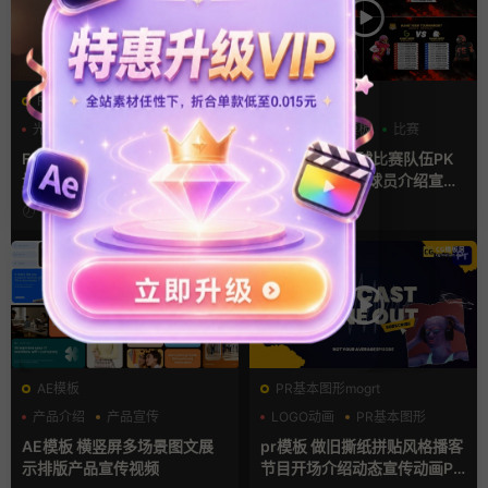
FCPX转场
AE模板
光效
复古风
分数
字幕模板
比赛
支持Intel+M芯片
FCPX转场插件 15组光效胶片
ae体育模板 足球比赛队伍PK
划痕复古视频过渡
比分牌对决卡片球员介绍宣传
视频AE模板
15小时前
2天前
AE模板
PR基本图形mogrt
产品介绍
产品宣传
LOGO动画
PR基本图形
产品展示
复古风
AE模板 横竖屏多场景图文展
pr模板 做旧撕纸拼贴风格播客
示排版产品宣传视频
节目开场介绍动态宣传动画PR