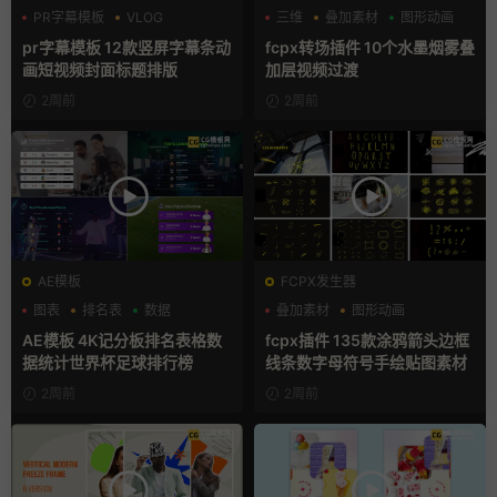
PR字幕模板
VLOG
三维
叠加素材
图形动画
人物介绍
pr字幕模板 12款竖屏字幕条动
fcpx转场插件 10个水墨烟雾叠
画短视频封面标题排版
加层视频过渡
2周前
2周前
AE模板
FCPX发生器
图表
排名表
数据
叠加素材
图形动画
手绘风
AE模板 4K记分板排名表格数
fcpx插件 135款涂鸦箭头边框
据统计世界杯足球排行榜
线条数字母符号手绘贴图素材
2周前
2周前