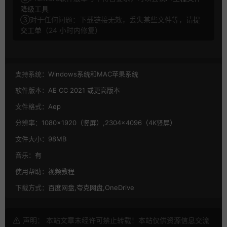
降级工具
③对于任何问题：下载链接无效，丢失某些文件等，请
提
交工单
（24 小时内修复）
支持系统：
Windows系统和MAC苹果系统
软件版本：
AE CC 2021 或更高版本
文件格式：
Aep
分辨率：
1080×1920（竖屏）,2304×4096（4K竖屏）
文件大小：
98MB
音乐：
有
使用帮助：
视频教程
下载方式：
百度网盘,夸克网盘,OneDrive
声明： 本站文章未经许可禁止转载！本站仅供资源信息交流