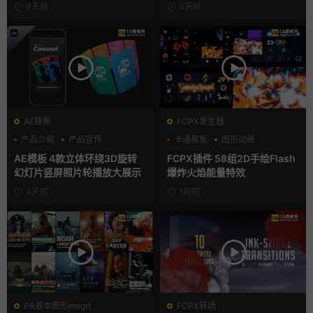
模版
4天前
4天前
AE模板
FCPX发生器
产品介绍
产品宣传
卡通模板
图形动画
产品展示
手绘风
AE模板 4款立体环绕3D旋转
FCPX插件 58组2D手绘Flash
幻灯片竖屏照片轮播放大展示
爆炸火焰能量特效
4天前
1周前
PR基本图形mogrt
FCPX转场