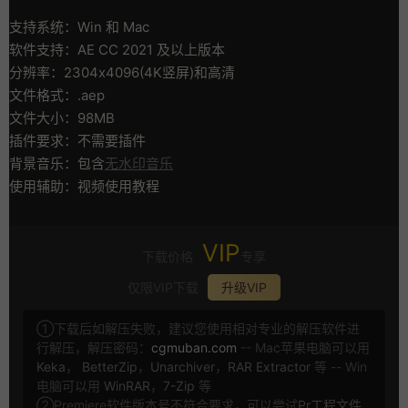
支持系统：Win 和 Mac
软件支持：AE CC 2021 及以上版本
分辨率：2304x4096(4K竖屏)和高清
文件格式：.aep
文件大小：98MB
插件要求：不需要插件
背景音乐：包含
无水印音乐
使用辅助：视频使用教程
VIP
下载价格
专享
仅限VIP下载
升级VIP
①下载后如解压失败，建议您使用相对专业的解压软件进
行解压，解压密码：
cgmuban.com
-- Mac苹果电脑可以用
Keka
，
BetterZip
，
Unarchiver
，
RAR Extractor
等 -- Win
电脑可以用
WinRAR
，
7-Zip
等
②Premiere软件版本号不符合要求，可以尝试
Pr工程文件