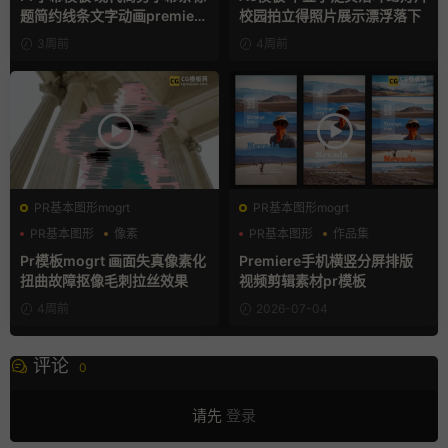
题简约线条文字动画premiere
校园拍立得照片展示漂浮落下
模板
3周前
4周前
PR基本图形mogrt
PR基本图形mogrt
PR基本图形
像素
PR基本图形
作品集
故障特效
分屏模板
Pr模板mogrt 画面失真像素化
Premiere手机横竖分屏排版
扭曲故障抠像毛刺拉丝效果
视频剪辑素材pr模板
4周前
2026-07-04
评论
0
请先
登录