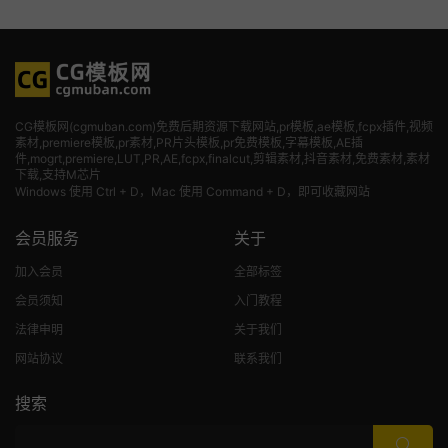
CG模板网(cgmuban.com)免费后期资源下载网站,pr模板,ae模板,fcpx插件,视频
素材
,premiere模板,pr素材,PR片头模板,pr免费模板,字幕模板,AE插
件,mogrt,premiere,LUT,PR,AE,fcpx,finalcut,剪辑素材,抖音素材,免费素材,素材
下载,支持M芯片
Windows 使用 Ctrl + D，Mac 使用 Command + D，即可收藏网站
会员服务
关于
加入会员
全部标签
会员须知
入门教程
法律申明
关于我们
网站协议
联系我们
搜索