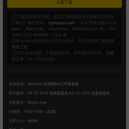
立即下载
①下载后如解压失败，建议您使用相对专业的解压软件进
行解压，解压密码：
cgmuban.com
-- Mac苹果电脑可以用
Keka
，
BetterZip
，
Unarchiver
，
RAR Extractor
等 -- Win
电脑可以用
WinRAR
，
7-Zip
等
②Premiere软件版本号不符合要求，可以尝试
Pr工程文件
降级工具
③对于任何问题：下载链接无效，丢失某些文件等，请
提
交工单
（24 小时内修复）
支持系统：
Windows系统和MAC苹果系统
软件版本：
PR CC 2019 或更高版本,AE CC 2019 或更高版本
文件格式：
Mogrt,Aep
分辨率：
1920×1080（高清）
文件大小：
48MB