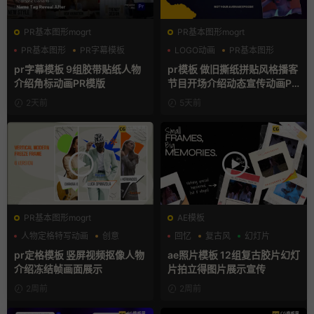
PR基本图形mogrt
PR基本图形mogrt
PR基本图形
PR字幕模板
LOGO动画
PR基本图形
人物介绍
复古风
pr字幕模板 9组胶带贴纸人物
pr模板 做旧撕纸拼贴风格播客
介绍角标动画PR模版
节目开场介绍动态宣传动画PR
模版
2天前
5天前
PR基本图形mogrt
AE模板
人物定格特写动画
创意
回忆
复古风
幻灯片
动态海报
pr定格模板 竖屏视频抠像人物
ae照片模板 12组复古胶片幻灯
介绍冻结帧画面展示
片拍立得图片展示宣传
2周前
2周前