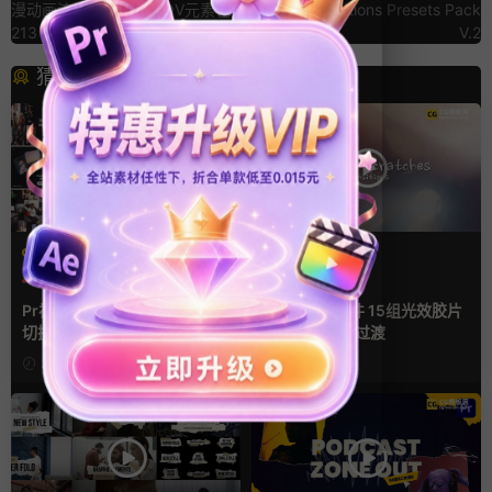
漫动画流体转场图形MOV元素包
模板 Transitions Presets Pack
213 Shape Elements Pack
V.2
猜你喜欢
PR基本图形mogrt
FCPX转场
PR基本图形
企业宣传模板
光效
复古风
幻灯片
支持Intel+M芯片
Pr视频模板 10款3D空间多屏
FCPX转场插件 15组光效胶片
切换开场相册视频展示照片墙
划痕复古视频过渡
pr模板
22小时前
23小时前