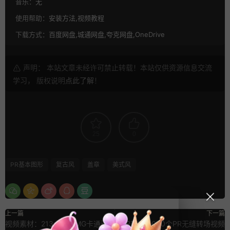
音乐：
无
使用帮助：
安装方法,视频教程
下载方式：
百度网盘,城通网盘,夸克网盘,OneDrive
声明： 本站文章未经许可禁止转载！本站仅供资源信息交流
学习， 版权说明
点此了解
！
25
0
PR基本图形
复古风
盖章
美式风
上一篇
下一篇
视频素材：213个创意MG卡通动
PR转场 5000个PR无缝转场视频