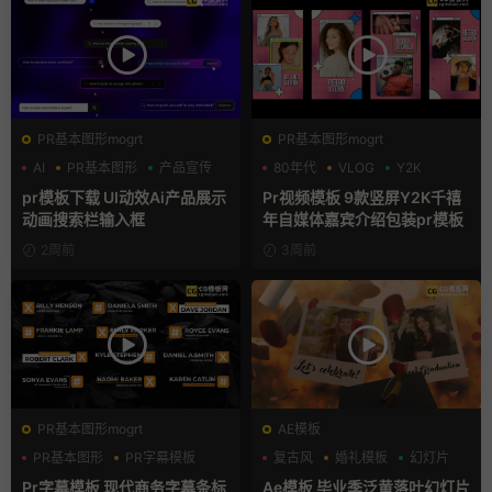
PR基本图形mogrt
PR基本图形mogrt
AI
PR基本图形
产品宣传
80年代
VLOG
Y2K
pr模板下载 UI动效Ai产品展示
Pr视频模板 9款竖屏Y2K千禧
动画搜索栏输入框
年自媒体嘉宾介绍包装pr模板
2周前
3周前
PR基本图形mogrt
AE模板
PR基本图形
PR字幕模板
复古风
婚礼模板
幻灯片
商务模板
Pr字幕模板 现代商务字幕条标
Ae模板 毕业季泛黄落叶幻灯片