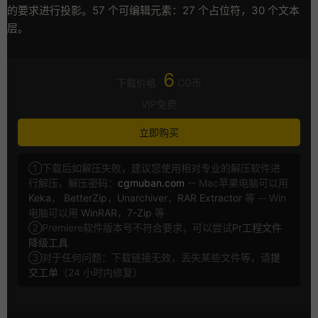
的要求进行投影。57 个可编辑元素：27 个占位符，30 个文本
层。
6
下载价格
CG币
VIP免费
立即购买
①下载后如解压失败，建议您使用相对专业的解压软件进
行解压，解压密码：
cgmuban.com
-- Mac苹果电脑可以用
Keka
，
BetterZip
，
Unarchiver
，
RAR Extractor
等 -- Win
电脑可以用
WinRAR
，
7-Zip
等
②Premiere软件版本号不符合要求，可以尝试
Pr工程文件
降级工具
③对于任何问题：下载链接无效，丢失某些文件等，请
提
交工单
（24 小时内修复）