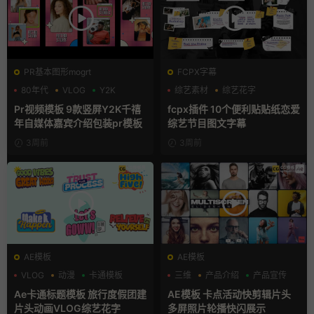
PR基本图形mogrt
FCPX字幕
80年代
VLOG
Y2K
综艺素材
综艺花字
自媒体模板
Pr视频模板 9款竖屏Y2K千禧
fcpx插件 10个便利贴贴纸恋爱
年自媒体嘉宾介绍包装pr模板
综艺节目图文字幕
3周前
3周前
AE模板
AE模板
VLOG
动漫
卡通模板
三维
产品介绍
产品宣传
Ae卡通标题模板 旅行度假团建
AE模板 卡点活动快剪辑片头
片头动画VLOG综艺花字
多屏照片轮播快闪展示