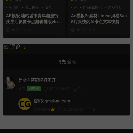
VLOG
卡点模板
嘻哈
AI
PR基本图形
产品介绍
AE模板 嘻哈城市青年潮流街
Ae模板Pr素材 Linear风格Saa
头生活影像卡点剪辑排版vlog
S片头快闪AI卡点文本快剪
视频宣传片
2026-06-21
2026-06-18
评论
2
请先
登录
为啥有密码啊打不开
孔方
已购买
2023-08-27
0
密码cgmuban.com
CG模板网
2023-08-27
0