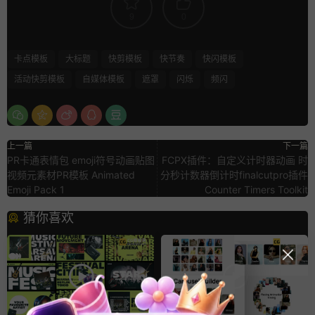
9
0
卡点模板
大标题
快剪模板
快节奏
快闪模板
活动快剪模板
自媒体模板
遮罩
闪烁
频闪
上一篇
下一篇
PR卡通表情包 emoji符号动画贴图
FCPX插件：自定义计时器动画 时
视频元素材PR模板 Animated
分秒计数器倒计时finalcutpro插件
Emoji Pack 1
Counter Timers Toolkit
猜你喜欢