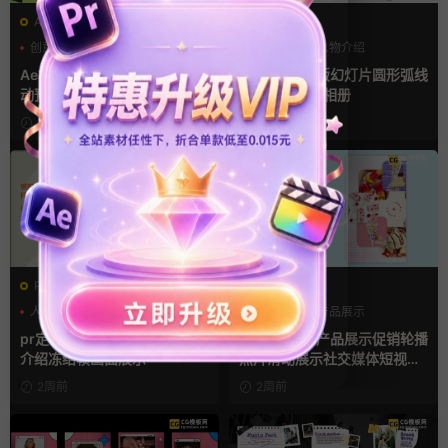
AE模板
AE模板
创意
动态海报
品牌宣传
产品展示
人物介绍
团队介绍
Ae模板 卡点大标题动态海报活
Ae模板 横竖版幻灯片圆形弧线
动预告推广宣传视频
动态轮播照片相册
1周前
2周前
PR基本图形mogrt
AE模板
人物定格特写动画
创意
产品介绍
产品展示
动态海报
卡通模板
pr定格模板 竖屏视频抠像人物
Ae模板 竖屏产品展示促销轮播
介绍冻结帧画面展示
照片滑动展示社交媒体短视频
片头
2周前
2周前