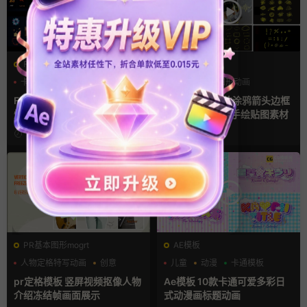
FCPX发生器
FCPX发生器
卡通模板
图形动画
叠加素材
图形动画
手绘风
手绘风
FCPX插件 58组2D手绘Flash
fcpx插件 135款涂鸦箭头边框
爆炸火焰能量特效
线条数字母符号手绘贴图素材
1周前
2周前
PR基本图形mogrt
AE模板
人物定格特写动画
创意
儿童
动漫
卡通模板
动态海报
pr定格模板 竖屏视频抠像人物
Ae模板 10款卡通可爱多彩日
介绍冻结帧画面展示
式动漫画标题动画