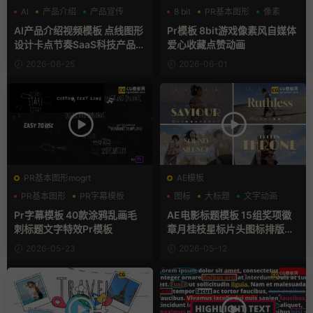
AI
产品介绍
产品宣传
8 bit
PR基本图形
像素
AI产品介绍视频模板 点线图形
Pr模板 8bit游戏像素风自媒体
设计卡点节奏SaaS科技产品宣
爱心收藏点赞动画
传片AE模板
2026-06-25
2026-06-01
PR基本图形mogrt
AE模板
PR基本图形
PR字幕模板
图标
大标题
文字动画
创意
Pr字幕模板 40款涂鸦乱画毛
AE电影标题模板 15组奖项徽
刺标题文字特效Pr模板
章月桂枝星标片头图标排版元
素
2026-05-23
2026-05-12