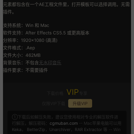
元素都包含在一个AE工程文件里，打开模板可以选择调用。无需
插件。
支持系统：Win 和 Mac
软件支持：After Effects CS5.5 或更高版本
分辨率：1920×1080 (高清)
文件格式：.Aep
文件大小：462MB
背景音乐：不包含
无水印音乐
插件要求：不需要插件
VIP
下载价格
专享
仅限VIP下载
升级VIP
①下载后如解压失败，建议您使用相对专业的解压软件进
行解压，解压密码：
cgmuban.com
-- Mac苹果电脑可以用
Keka
，
BetterZip
，
Unarchiver
，
RAR Extractor
等 -- Win