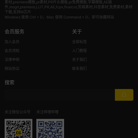
素材
,premiere模板,pr素材,PR片头模板,pr免费模板,字幕模板,AE插
件,mogrt,premiere,LUT,PR,AE,fcpx,finalcut,剪辑素材,抖音素材,免费素材,素材
下载,支持M芯片
Windows 使用 Ctrl + D，Mac 使用 Command + D，即可收藏网站
会员服务
关于
加入会员
全部标签
会员须知
入门教程
法律申明
关于我们
网站协议
联系我们
搜索
关注微信公众号
关注哔哩哔哩