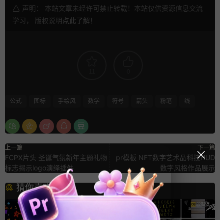
声明： 本站文章未经许可禁止转载！本站仅供资源信息交流
学习， 版权说明
点此了解
！
11
0
公式
图标
手绘风
数学
符号
箭头
粉笔
线
上一篇
下一篇
FCPX片头 圣诞气氛新年主题礼物
pr模板 NFT数字艺术品科技HUD
标志揭示logo演绎插件
数字风格作品展示
猜你喜欢