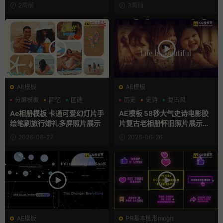
2周前
3周前
AE模板
AE模板
分屏模板
回忆
团建
历史
史诗
复古风
Ae相册模板 卡通可爱幻灯片手
AE模板 58秒大气史诗电影胶
绘笔刷旅行婚礼多屏照片展示
片复古老相册怀旧照片展示动
画
2026-06-27
2026-06-26
AE模板
PR基本图形mogrt