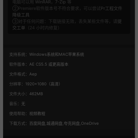
电脑可以用
WinRAR
，
7-Zip
等
②Premiere软件版本号不符合要求，可以尝试
Pr工程文件
降级工具
③对于任何问题：下载链接无效，丢失某些文件等，请
提
交工单
（24 小时内修复）
支持系统：
Windows系统和MAC苹果系统
软件版本：
AE CS5.5 或更高版本
文件格式：
Aep
分辨率：
1920×1080（高清）
文件大小：
462MB
音乐：
无
使用帮助：
视频教程
下载方式：
百度网盘,城通网盘,夸克网盘,OneDrive