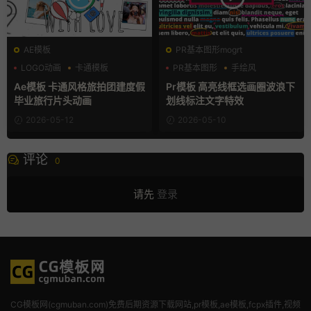
AE模板
PR基本图形mogrt
LOGO动画
卡通模板
PR基本图形
手绘风
团建
文字动画
Ae模板 卡通风格旅拍团建度假
Pr模板 高亮线框选画圈波浪下
毕业旅行片头动画
划线标注文字特效
2026-05-12
2026-05-10
评论
0
请先
登录
CG模板网(cgmuban.com)免费后期资源下载网站,pr模板,ae模板,fcpx插件,视频