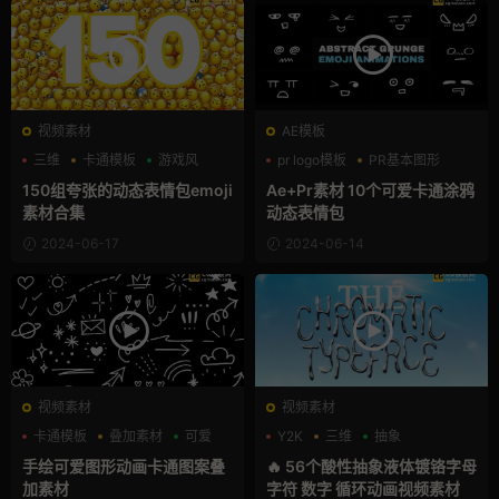
视频素材
AE模板
三维
卡通模板
游戏风
pr logo模板
PR基本图形
卡通模板
150组夸张的动态表情包emoji
Ae+Pr素材 10个可爱卡通涂鸦
素材合集
动态表情包
2024-06-17
2024-06-14
视频素材
视频素材
卡通模板
叠加素材
可爱
Y2K
三维
抽象
手绘可爱图形动画卡通图案叠
🔥 56个酸性抽象液体镀铬字母
加素材
字符 数字 循环动画视频素材