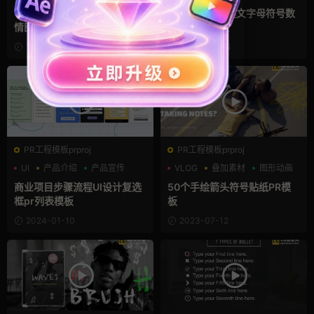
文字特效
🔥粘土英文字母 数字 符号 表
手写乱画涂鸦英文字母符号数
情图标文本动画Ae模板
字动画Ae模板
2024-03-13
2024-03-04
PR工程模板prproj
PR工程模板prproj
UI
产品介绍
产品宣传
VLOG
叠加素材
图形动画
商业项目步骤流程UI设计复选
50个手绘箭头符号贴纸PR模
框pr列表模板
板
2024-01-10
2023-07-12