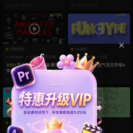
2024-06-01
2024-05-05
视频素材
AE模板
AcidBite
儿童
图形动画
三维
创意
动漫
300+艺术涂鸦素材动画 数字
有趣可爱的3D充气英文字母A
字母符号背景等
E源文件
2024-04-30
2024-03-31
AE模板
AE模板
三维
卡通模板
可爱
手绘风
文字动画