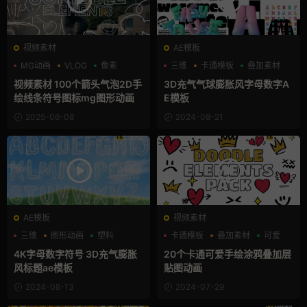
视频素材
AE模板
MG动画
VLOG
像素
三维
卡通模板
叠加素材
视频素材 100个箭头气泡2D手
3D充气气球膨胀风字母数字A
绘线条符号图标mg图形动画
E模板
2025-06-08
2024-08-21
AE模板
视频素材
三维
图形动画
塑料
卡通模板
叠加素材
可爱
4K字母数字符号 3D充气膨胀
20个卡通可爱手绘涂鸦叠加层
风标题ae模板
贴图动画
2024-08-13
2024-07-29