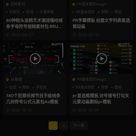
视频素材
PR基本图形mogrt
手绘风
时尚
水墨模板
PR基本图形
列表
图标
60种街头涂鸦艺术潮流嘻哈线
PR字幕模板 创建文字列表复选
条字母符号视频素材包 BRUS
框动画
H ANIMATED FONT PACK
2023-06-07
2023-02-12
AE模板
PR基本图形mogrt
公式
图标
手绘风
PR基本图形
列表
图标
180个犯罪侦探节目手绘线条
pr复选框模板 对号错号打勾叉
几何符号公式元素包Ae模板
元素动画图标pr模板
2022-12-14
2022-10-14
1
2
下一页