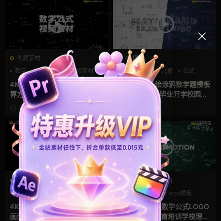
视频素材
AE模板
数学
片头模板
视频素材
LOGO动画
儿童
公式
4K视频素材：物理公式数字计
AE模板：手绘涂鸦数学题模板
算方程式特效背景视频素材 Ph
公式黑板教育毕业开学校园片
ysics Formulas Backgroun
头 Math Hand Draw Intro
2021-12-03
2021-07-24
d
荐
视频素材
PR工程模板prproj
8 bit
CRT
ezracohen
LOGO动画
pr logo模板
儿童
4K视频素材：数字化像素闪电
PR模板：黑板数学公式LOGO
画面故障噪点 划痕涂鸦线条纹
展示 毕业季教育培训学校理科