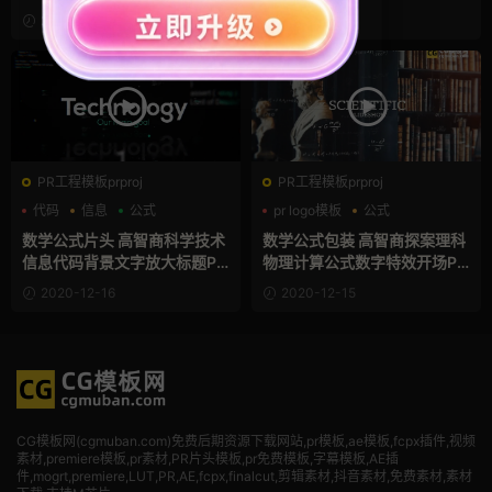
理VJ背景 CRT 纹理 Crt Textu
标志片头视频模板 Mathemati
2021-07-13
2021-06-02
res
cs School Logo Reveal
PR工程模板prproj
PR工程模板prproj
代码
信息
公式
pr logo模板
公式
军事模板
数学公式片头 高智商科学技术
数学公式包装 高智商探案理科
信息代码背景文字放大标题PR
物理计算公式数字特效开场PR
模板 Technology Intro
模板 Science Slideshow
2020-12-16
2020-12-15
CG模板网(cgmuban.com)免费后期资源下载网站,pr模板,ae模板,fcpx插件,视频
素材
,premiere模板,pr素材,PR片头模板,pr免费模板,字幕模板,AE插
件,mogrt,premiere,LUT,PR,AE,fcpx,finalcut,剪辑素材,抖音素材,免费素材,素材