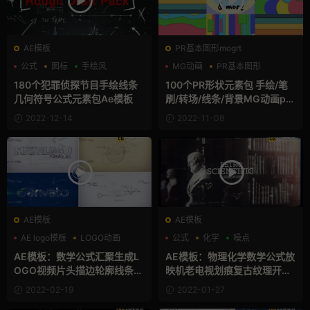
AE模板
PR基本图形mogrt
公式
图标
手绘风
MG动画
PR基本图形
公式
180个犯罪侦探节目手绘线条
100个PR形状元素包 手绘/笔
几何符号公式元素包Ae模板
刷/转场/线条/背景MG动画pr
素材合集
2022-12-14
2022-11-08
AE模板
AE模板
AE logo模板
LOGO动画
公式
化学
噪点
公式
AE模板：数学公式汇聚生成L
AE模板：物理化学数学公式放
OGO视频片头描边轮廓线条开
映机老电视划痕复古纹理开场
场AE模板 Math Formulas Lo
标题模板 Retro Science Slid
2022-02-19
2022-01-27
go Reveal
eshow