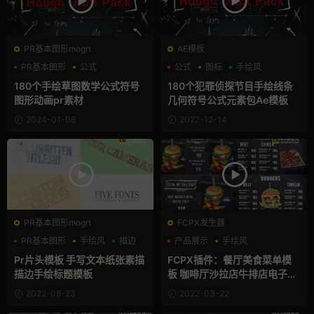
PR基本图形mogrt
AE模板
PR基本图形
公式
公式
图标
手绘风
图形动画
180个手绘草图数学公式符号
180个犯罪侦探节目手绘线条
图形动画pr素材
几何符号公式元素包Ae模板
2024-01-08
2022-12-14
PR基本图形mogrt
FCPX发生器
PR基本图形
手绘风
描边
产品展示
手绘风
支持Intel+M芯片
Pr片头模板 手写文本纸张素描
FCPX插件：餐厅美食菜单模
描边手绘标题模板
板 咖啡厅沙拉店牛排店电子屏
幕视频动态价格展示finalcutp
2022-08-23
2022-03-22
ro插件 Restaurant Digital M