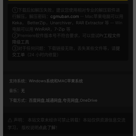
①下载后如解压失败，建议您使用相对专业的解压软件进
行解压，解压密码：
cgmuban.com
-- Mac苹果电脑可以用
Keka
，
BetterZip
，
Unarchiver
，
RAR Extractor
等 -- Win
电脑可以用
WinRAR
，
7-Zip
等
②Premiere软件版本号不符合要求，可以尝试
Pr工程文件
降级工具
③对于任何问题：下载链接无效，丢失某些文件等，请
提
交工单
（24 小时内修复）
支持系统：
Windows系统和MAC苹果系统
音乐：
无
下载方式：
百度网盘,城通网盘,夸克网盘,OneDrive
声明： 本站文章未经许可禁止转载！本站仅供资源信息交流
学习， 版权说明
点此了解
！