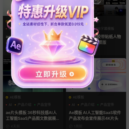
AE模板
PR基本图形mogrt
LOGO动画
三维
幻灯片
PR基本图形
PR字幕模板
人物介绍
ae相册模板 多场景照片墙堆叠
pr字幕模板 9组胶带贴纸人物
画廊幻灯片宣传视频
介绍角标动画PR模版
18小时前
3天前
AE模板
AE模板
AI
产品介绍
产品宣传
AI
产品介绍
产品宣传
ae片头模板 36秒科技感AI人
Ae模板 AI人工智能SaaS软件
工智能SaaS产品图文数据展示
产品发布会宣传展示4K片头
宣传视频AE模板
4天前
1周前