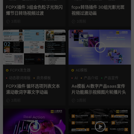
FCPX插件 3组金色粒子光效闪
fcpx转场插件 30组光影光斑
耀节日转场视频过渡
视频过渡动画
3周前
3周前
FCPX发生器
AE模板
动态歌词排版
商务模板
AI
产品介绍
产品宣传
字幕模板
FCPX插件 循环选项列表文本
Ae模板 Ai数字产品saas宣传
滚动歌词字幕文字动画
片功能展示视频图片轮播片头
3周前
3周前