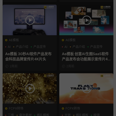
AE模板
AE模板
AI
产品介绍
产品宣传
AI
产品介绍
产品宣传
Ae模板 30秒AI软件产品发布
Ae模板 创意AI生图SaaS软件
会科技品牌宣传片4K片头
产品发布会功能展示宣传片4K
片头
2周前
2周前
FCPX转场
FCPX转场
三维
叠加素材
婚礼模板
光效
婚礼模板
棱镜