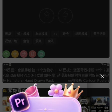
12
0
奢华
婚礼模板
年会模板
心
晚会
标题模板
节日活动
视频开场
金色
颁奖
魔法
上一篇
下一篇
PR模板：仓鼠手绘包 11个宠物小
AE模板：漫画背景标题 12个卡通
老鼠动画视频VLOG可爱贴图PR模
动漫海报放射背景散射旋转文字动
板 Hamsters. Hand Drawn Pack
画AE模板 Cartoon Posters
猜你喜欢