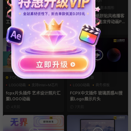
AE模板
PR基本图形mogrt
AI
产品介绍
产品宣传
LOGO动画
PR基本图形
复古风
ae片头模板 36秒科技感AI人
pr模板 做旧撕纸拼贴风格播客
工智能SaaS产品图文数据展示
节目开场介绍动态宣传动画PR
宣传视频AE模板
模版
1天前
3天前
FCPX发生器
FCPX发生器
LOGO动画
支持Intel+M芯片
LOGO动画
商务模板
汇聚
支持Intel+M芯片
fcpx片头插件 艺术设计照片汇
FCPX中文插件 玻璃质感AI搜
聚LOGO动画
索Logo展示片头
4天前
7天前