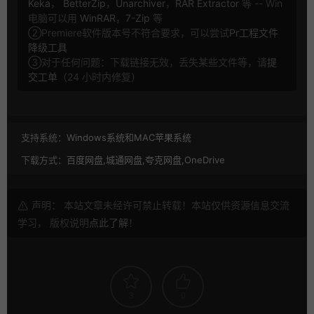
Keka
，
BetterZip
，
Unarchiver
，
RAR Extractor
等 -- Win
电脑可以用
WinRAR
，
7-Zip
等
②Premiere软件版本号不符合要求，可以尝试
Pr工程文件
降级工具
③对于任何问题：下载链接无效，丢失某些文件等，请
提
交工单
（24 小时内修复）
支持系统：
Windows系统和MAC苹果系统
下载方式：
百度网盘,城通网盘,夸克网盘,OneDrive
声明： 本站文章未经许可禁止转载！本站仅供资源信息交流
学习， 版权说明
点此了解
！
3
0