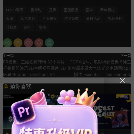
LOGO动画
倒计时
元旦
圣诞模板
奢华
新年素材
浪漫
烟花素材
片头模板
粒子特效
节日活动
视频开场
计数器
跨年
金色
上一篇
下一篇
PR模板：三维视频转场 32个照片
FCPX插件：电影标题模板 5种三
折叠相册演示3D空间视图视差 3D
维金属质感大气炫光文字动画fcpx
Multi-Frame Transitions V4
插件 Essential Titles Elements
猜你喜欢