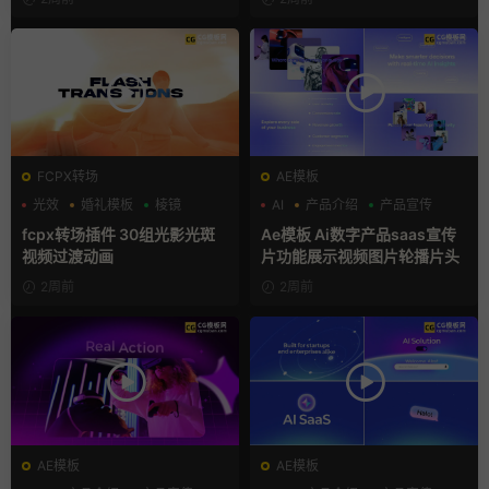
FCPX转场
AE模板
光效
婚礼模板
棱镜
AI
产品介绍
产品宣传
fcpx转场插件 30组光影光斑
Ae模板 Ai数字产品saas宣传
视频过渡动画
片功能展示视频图片轮播片头
2周前
2周前
AE模板
AE模板