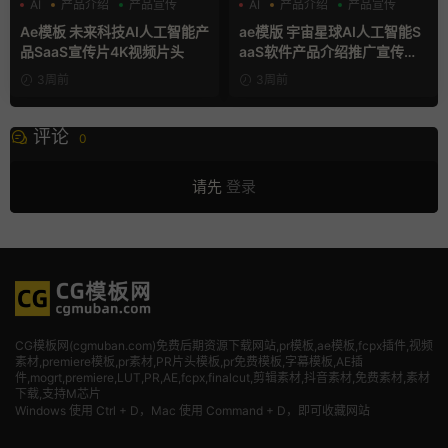
AI
产品介绍
产品宣传
AI
产品介绍
产品宣传
Ae模板 未来科技AI人工智能产
ae模版 宇宙星球AI人工智能S
品SaaS宣传片4K视频片头
aaS软件产品介绍推广宣传片A
e模板
3周前
3周前
评论
0
请先
登录
CG模板网(cgmuban.com)免费后期资源下载网站,pr模板,ae模板,fcpx插件,视频
素材
,premiere模板,pr素材,PR片头模板,pr免费模板,字幕模板,AE插
件,mogrt,premiere,LUT,PR,AE,fcpx,finalcut,剪辑素材,抖音素材,免费素材,素材
下载,支持M芯片
Windows 使用 Ctrl + D，Mac 使用 Command + D，即可收藏网站