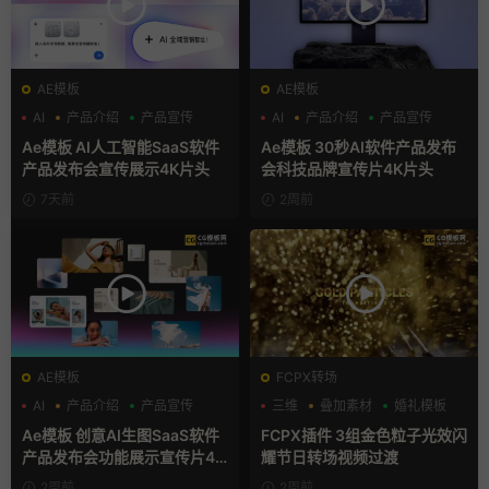
AE模板
AE模板
AI
产品介绍
产品宣传
AI
产品介绍
产品宣传
Ae模板 AI人工智能SaaS软件
Ae模板 30秒AI软件产品发布
产品发布会宣传展示4K片头
会科技品牌宣传片4K片头
7天前
2周前
AE模板
FCPX转场
AI
产品介绍
产品宣传
三维
叠加素材
婚礼模板
Ae模板 创意AI生图SaaS软件
FCPX插件 3组金色粒子光效闪
产品发布会功能展示宣传片4K
耀节日转场视频过渡
片头
2周前
2周前