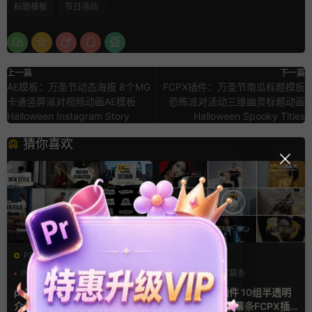
标题模板
节日活动
上一篇
下一篇
AE模板：万圣节动态海报 8个MG
FCPX插件：万圣节南瓜标题模板
卡通竖屏派对视频动画AE模板
恐怖派对活动三维幽灵标题动画
Halloween Instagram Story
Halloween Spooky Titles
猜你喜欢
PR基本图形mogrt
FCPX字幕
PR基本图形
PR字幕模板
商务模板
字幕条
人物介绍
字幕模板
pr字幕模板 9组胶带贴纸人物
finalcutpro插件 10组半透明
介绍角标动画PR模版
磨砂液态玻璃字幕条FCPX插