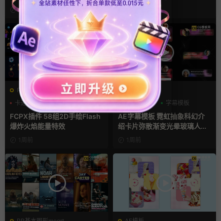
件
1天前
6天前
FCPX发生器
AE模板
卡通模板
图形动画
AI
字幕条
字幕模板
手绘风
FCPX插件 58组2D手绘Flash
AE字幕模板 霓虹抽象科幻介
爆炸火焰能量特效
绍卡片弥散渐变光晕玻璃人名
条
1周前
1周前
PR基本图形mogrt
AE模板