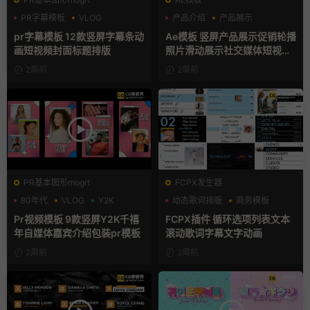
PR字幕模板
VLOG
产品介绍
产品展示
人物介绍
卡通模板
pr字幕模板 12款竖屏字幕条动
Ae模板 竖屏产品展示促销轮播
画短视频封面标题排版
照片滑动展示社交媒体短视频
片头
2周前
2周前
PR基本图形mogrt
FCPX发生器
80年代
VLOG
Y2K
动态歌词排版
商务模板
字幕模板
Pr视频模板 9款竖屏Y2K千禧
FCPX插件 循环选项列表文本
年自媒体嘉宾介绍包装pr模板
滚动歌词字幕文字动画
2周前
2周前