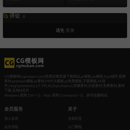
评论
0
请先
登录
CG模板网(cgmuban.com)免费后期资源下载网站,pr模板,ae模板,fcpx插件,视频
素材
,premiere模板,pr素材,PR片头模板,pr免费模板,字幕模板,AE插
件,mogrt,premiere,LUT,PR,AE,fcpx,finalcut,剪辑素材,抖音素材,免费素材,素材
下载,支持M芯片
Windows 使用 Ctrl + D，Mac 使用 Command + D，即可收藏网站
会员服务
关于
加入会员
全部标签
会员须知
入门教程