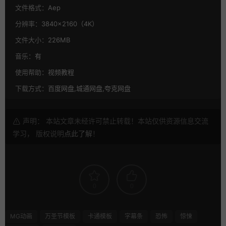
文件格式：
Aep
分辨率：
3840×2160（4K）
文件大小：
226MB
音乐：
有
使用帮助：
视频教程
下载方式：
百度网盘,城通网盘,夸克网盘
声明： 本站文章未经许可禁止转载！本站仅供资源信息交流
学习， 版权说明
点此了解
！
0
0
MG动画
万圣节模板
卡通模板
字幕条
恐怖
惊悚