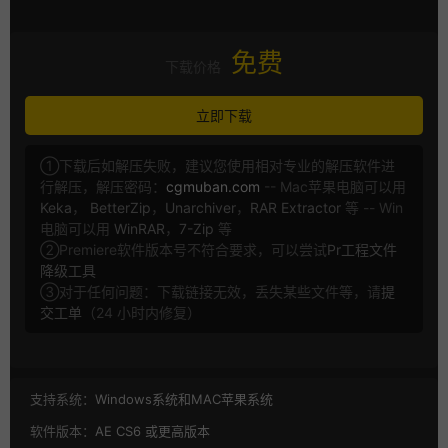
免费
下载价格
立即下载
①下载后如解压失败，建议您使用相对专业的解压软件进
行解压，解压密码：
cgmuban.com
-- Mac苹果电脑可以用
Keka
，
BetterZip
，
Unarchiver
，
RAR Extractor
等 -- Win
电脑可以用
WinRAR
，
7-Zip
等
②Premiere软件版本号不符合要求，可以尝试
Pr工程文件
降级工具
③对于任何问题：下载链接无效，丢失某些文件等，请
提
交工单
（24 小时内修复）
支持系统：
Windows系统和MAC苹果系统
软件版本：
AE CS6 或更高版本