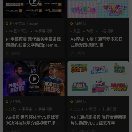
PR基本图形mogrt
AE模板
PR基本图形
PR字幕模板
儿童
动漫
卡通模板
商务模板
Pr字幕模板 现代商务字幕条标
Ae模板 10款卡通可爱多彩日
题简约线条文字动画premiere
式动漫画标题动画
模板
3周前
3周前
AE模板
AE模板
分数
字幕条
字幕模板
VLOG
动漫
卡通模板
Ae模板 世界杯体育VS足球赛
Ae卡通标题模板 旅行度假团建
对决对抗球星介绍视频开场片
片头动画VLOG综艺花字
头
3周前
2026-07-03