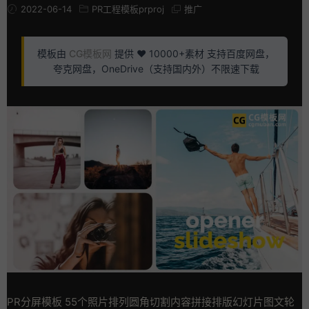
2022-06-14
PR工程模板prproj
推广
模板由
CG模板网
提供 ❤️ 10000+素材 支持百度网盘，
夸克网盘，OneDrive（支持国内外）不限速下载
PR分屏模板 55个照片排列圆角切割内容拼接排版幻灯片图文轮