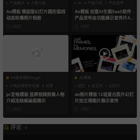
产品展示
人物介绍
AI
产品介绍
产品宣传
团队介绍
Ae模板 横竖版幻灯片圆形弧线
Ae模板 创意AI生图SaaS软件
动态轮播照片相册
产品发布会功能展示宣传片4K
片头
2周前
2周前
PR基本图形mogrt
AE模板
人物定格特写动画
创意
回忆
复古风
幻灯片
动态海报
pr定格模板 竖屏视频抠像人物
ae照片模板 12组复古胶片幻灯
介绍冻结帧画面展示
片拍立得图片展示宣传
2周前
2周前
评论
0