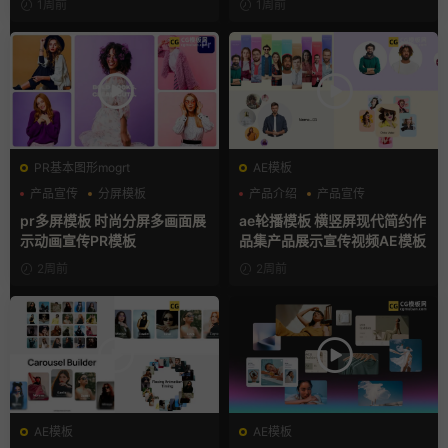
1周前
1周前
PR基本图形mogrt
AE模板
产品宣传
分屏模板
产品介绍
产品宣传
品牌宣传
产品展示
pr多屏模板 时尚分屏多画面展
ae轮播模板 横竖屏现代简约作
示动画宣传PR模板
品集产品展示宣传视频AE模板
2周前
2周前
AE模板
AE模板