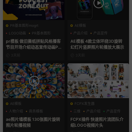
PR基本图形mogrt
AE模板
LOGO动画
PR基本图形
产品介绍
产品宣传
复古风
产品展示
pr模板 做旧撕纸拼贴风格播客
AE模板 4款立体环绕3D旋转
节目开场介绍动态宣传动画PR
幻灯片竖屏照片轮播放大展示
模版
3天前
3天前
AE模板
FCPX发生器
人物介绍
商务模板
三维
产品介绍
产品宣传
幻灯片
ae照片墙模板 130张图片旋转
FCPX插件 快速照片流团队介
照片轮播视频
绍LOGO视频片头