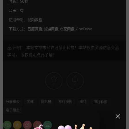
时长：
56秒
音乐：
有
使用帮助：
视频教程
下载方式：
百度网盘,城通网盘,夸克网盘,OneDrive
声明： 本站文章未经许可禁止转载！本站仅供资源信息交流
学习， 版权说明
点此了解
！
44
0
分屏模板
团建
拼贴风
旅行模板
模特
照片轮播
电子相册