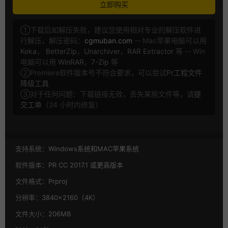
立即购买
①下载后如解压失败，建议您使用相对专业的解压软件进
行解压，解压密码：
cgmuban.com
-- Mac苹果电脑可以用
Keka
，
BetterZip
，
Unarchiver
，
RAR Extractor
等 -- Win
电脑可以用
WinRAR
，
7-Zip
等
②Premiere软件版本号不符合要求，可以尝试
Pr工程文件
降级工具
③对于任何问题：下载链接无效，丢失某些文件等，请
提
交工单
（24 小时内修复）
支持系统：
Windows系统和MAC苹果系统
软件版本：
PR CC 2017.1 或更高版本
文件格式：
Prproj
分辨率：
3840×2160（4K）
文件大小：
206MB