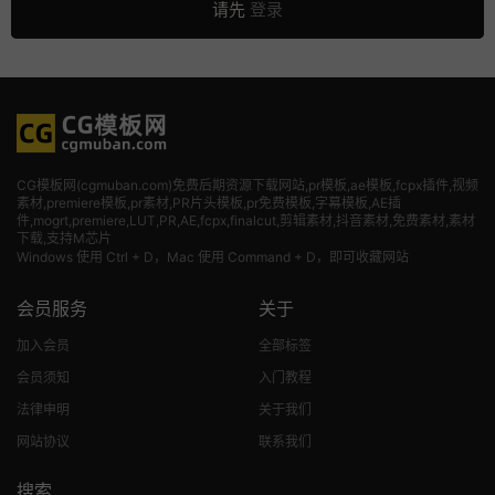
请先
登录
CG模板网(cgmuban.com)免费后期资源下载网站,pr模板,ae模板,fcpx插件,视频
素材
,premiere模板,pr素材,PR片头模板,pr免费模板,字幕模板,AE插
件,mogrt,premiere,LUT,PR,AE,fcpx,finalcut,剪辑素材,抖音素材,免费素材,素材
下载,支持M芯片
Windows 使用 Ctrl + D，Mac 使用 Command + D，即可收藏网站
会员服务
关于
加入会员
全部标签
会员须知
入门教程
法律申明
关于我们
网站协议
联系我们
搜索