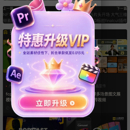
上一篇
下一篇
NFT卡片数字艺术品收藏UI商务视
FCPX电影预告片头开场 大气三维
频素材展示pr模板
3D标题finalcut插件
猜你喜欢
FCPX发生器
AE模板
产品宣传
企业宣传模板
产品介绍
产品宣传
分屏模板
产品展示
fcpx插件 34秒14张照片多屏
AE模板 横竖屏多场景图文展
模特产品广告宣传视频相册
示排版产品宣传视频
1天前
2天前