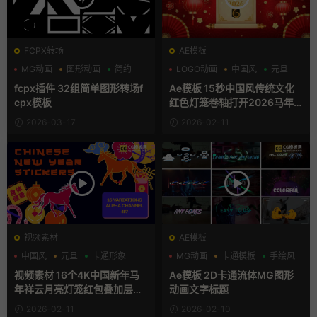
FCPX转场
AE模板
MG动画
图形动画
简约
LOGO动画
中国风
元旦
fcpx插件 32组简单图形转场f
Ae模板 15秒中国风传统文化
cpx模板
红色灯笼卷轴打开2026马年
片头
2026-03-17
2026-02-11
视频素材
AE模板
中国风
元旦
卡通形象
MG动画
卡通模板
手绘风
视频素材 16个4K中国新年马
Ae模板 2D卡通流体MG图形
年祥云月亮灯笼红包叠加层M
动画文字标题
OV动画
2026-02-11
2026-02-10