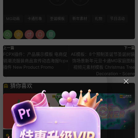
0
0
MG动画
卡通形象
圣诞模板
新年素材
礼物
节日活动
上一篇
下一篇
FCPX插件：产品展示模板 电商促
AE模板：8个预制圣诞节圣诞树装
销潮流服装商品宣传动态海报fcpx
饰场景新年元旦卡通MG家庭图标
插件 New Product Promo
视频元素材模板 Christmas Tree
Decoration - Scene
猜你喜欢
AE模板
AE模板