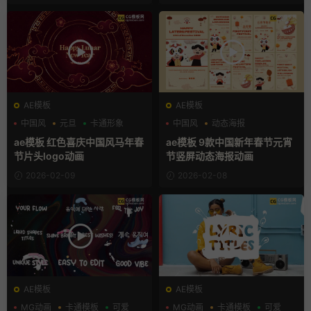
AE模板
AE模板
中国风
元旦
卡通形象
中国风
动态海报
新年素材
ae模板 红色喜庆中国风马年春
ae模板 9款中国新年春节元宵
节片头logo动画
节竖屏动态海报动画
2026-02-09
2026-02-08
AE模板
AE模板
MG动画
卡通模板
可爱
MG动画
卡通模板
可爱