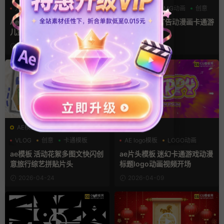
儿童
创意
卡通形象
LOGO动画
MG动画
创意
Ae卡通标题模板 快乐童趣可爱
Ae模板 创意广告动漫画卡通游
儿童少儿节目综艺片头AE模版
戏片头曲开场
2026-06-11
2026-05-25
AE模板
AE模板
VLOG
创意
卡通模板
AE logo模板
LOGO动画
卡通形象
ae模板 活动花絮多图文快闪创
ae片头模板 迷幻卡通游戏动漫
意旅行综艺拼贴片头
标题logo动画视频开场
2026-04-24
2026-04-09