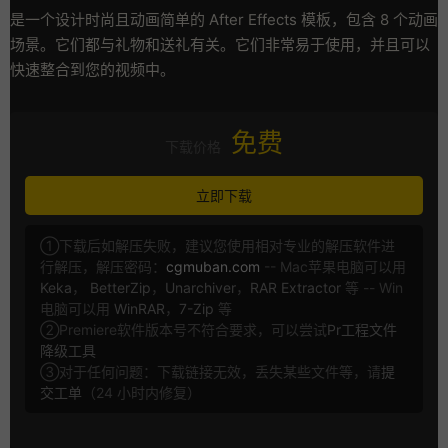
是一个设计时尚且动画简单的 After Effects 模板，包含 8 个动画
场景。它们都与礼物和送礼有关。它们非常易于使用，并且可以
快速整合到您的视频中。
免费
下载价格
立即下载
①下载后如解压失败，建议您使用相对专业的解压软件进
行解压，解压密码：
cgmuban.com
-- Mac苹果电脑可以用
Keka
，
BetterZip
，
Unarchiver
，
RAR Extractor
等 -- Win
电脑可以用
WinRAR
，
7-Zip
等
②Premiere软件版本号不符合要求，可以尝试
Pr工程文件
降级工具
③对于任何问题：下载链接无效，丢失某些文件等，请
提
交工单
（24 小时内修复）