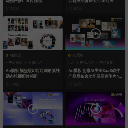
动预告推广宣传视频
会科技品牌宣传片4K片头
1周前
2周前
AE模板
AE模板
产品展示
人物介绍
AI
产品介绍
产品宣传
团队介绍
Ae模板 横竖版幻灯片圆形弧线
Ae模板 创意AI生图SaaS软件
动态轮播照片相册
产品发布会功能展示宣传片4K
片头
2周前
2周前