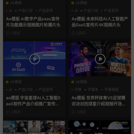
AE模板
AE模板
AI
产品介绍
产品宣传
AI
产品介绍
产品宣传
Ae模板 Ai数字产品saas宣传
Ae模板 未来科技AI人工智能产
片功能展示视频图片轮播片头
品SaaS宣传片4K视频片头
2周前
2周前
AE模板
AE模板
AI
产品介绍
产品宣传
分数
字幕条
字幕模板
ae模版 宇宙星球AI人工智能S
Ae模板 世界杯体育VS足球赛
aaS软件产品介绍推广宣传片A
对决对抗球星介绍视频开场片
e模板
头
3周前
3周前