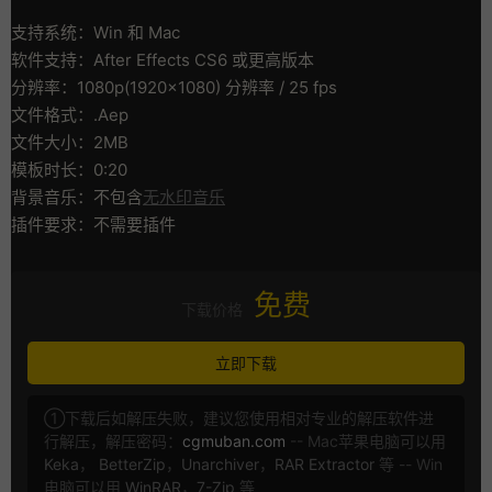
支持系统：Win 和 Mac
软件支持：After Effects CS6 或更高版本
分辨率：1080p(1920×1080) 分辨率 / 25 fps
文件格式：.Aep
文件大小：2MB
模板时长：0:20
背景音乐：不包含
无水印音乐
插件要求：不需要插件
免费
下载价格
立即下载
①下载后如解压失败，建议您使用相对专业的解压软件进
行解压，解压密码：
cgmuban.com
-- Mac苹果电脑可以用
Keka
，
BetterZip
，
Unarchiver
，
RAR Extractor
等 -- Win
电脑可以用
WinRAR
，
7-Zip
等