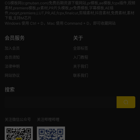
CG模板网(cgmuban.com)免费后期资源下载网站,pr模板,ae模板,fcpx插件,视频
素材
,premiere模板,pr素材,PR片头模板,pr免费模板,字幕模板,AE插
件,mogrt,premiere,LUT,PR,AE,fcpx,finalcut,剪辑素材,抖音素材,免费素材,素材
下载,支持M芯片
Windows 使用 Ctrl + D，Mac 使用 Command + D，即可收藏网站
会员服务
关于
加入会员
全部标签
会员须知
入门教程
法律申明
关于我们
网站协议
联系我们
搜索
关注微信公众号
关注哔哩哔哩