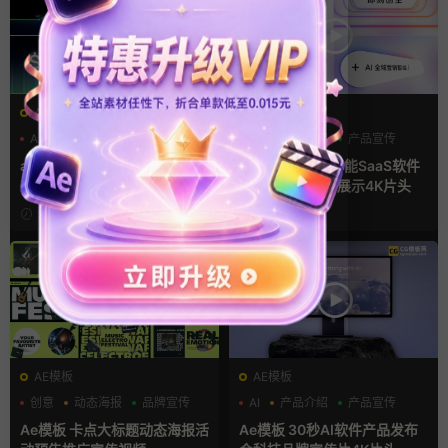
AE模板
AE模板
AI
产品介绍
产品宣传
AI
产品介绍
产品宣传
ae片头模板 36秒科技感AI人
Ae模板 AI人工智能SaaS软件
工智能SaaS产品图文数据展示
产品发布会宣传展示4K片头
宣传视频AE模板
22小时前
6天前
AE模板
AE模板
创意
动态海报
品牌宣传
AI
产品介绍
产品宣传
Ae模板 卡点大标题动态海报活
Ae模板 30秒AI软件产品发布