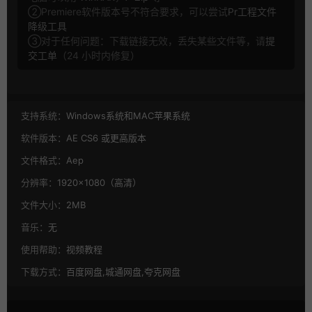
②Premiere软件版本号不符合要求，可以尝试
Pr工程文件
降级工具
③对于任何问题：下载链接无效，丢失某些文件等，请
提
交工单
（24 小时内修复）
支持系统：
Windows系统和MAC苹果系统
软件版本：
AE CS6 或更高版本
文件格式：
Aep
分辨率：
1920×1080（高清）
文件大小：
2MB
音乐：
无
使用帮助：
视频教程
下载方式：
百度网盘,城通网盘,夸克网盘