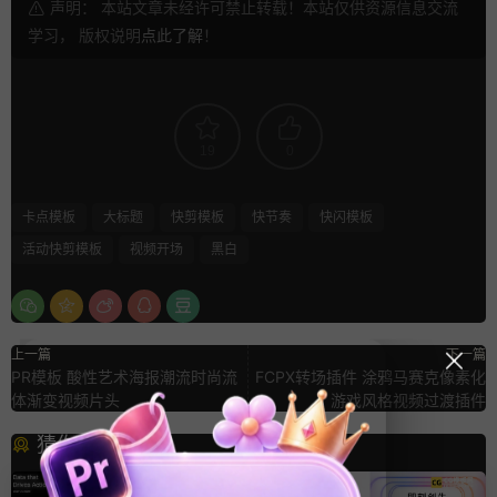
声明： 本站文章未经许可禁止转载！本站仅供资源信息交流
学习， 版权说明
点此了解
！
19
0
卡点模板
大标题
快剪模板
快节奏
快闪模板
活动快剪模板
视频开场
黑白
上一篇
下一篇
PR模板 酸性艺术海报潮流时尚流
FCPX转场插件 涂鸦马赛克像素化
体渐变视频片头
游戏风格视频过渡插件
猜你喜欢