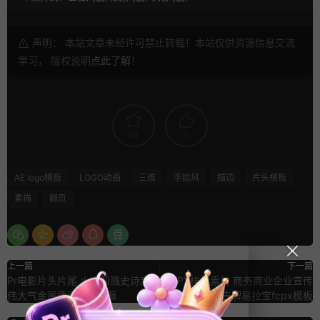
声明： 本站文章未经许可禁止转载！本站仅供资源信息交流
学习， 版权说明
点此了解
！
16
0
AE logo模板
LOGO动画
三维
手绘风
描边
片头模板
素描
翻页
上一篇
下一篇
Pr电影片头片尾 火光四溅史诗宏
FCPX样机素材 商务商业企业宣传
伟大气金属质感标题字幕
3D立体广告牌易拉宝fcpx模板