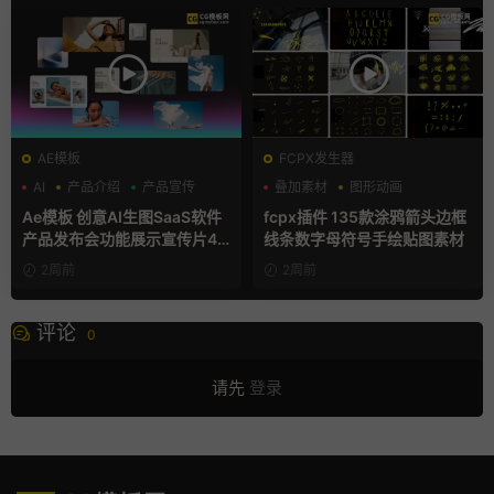
AE模板
FCPX发生器
AI
产品介绍
产品宣传
叠加素材
图形动画
手绘风
Ae模板 创意AI生图SaaS软件
fcpx插件 135款涂鸦箭头边框
产品发布会功能展示宣传片4K
线条数字母符号手绘贴图素材
片头
2周前
2周前
评论
0
请先
登录