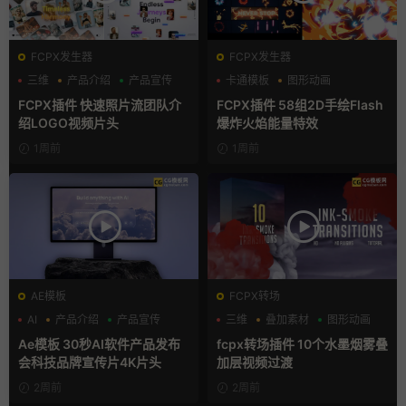
FCPX发生器
FCPX发生器
三维
产品介绍
产品宣传
卡通模板
图形动画
手绘风
FCPX插件 快速照片流团队介
FCPX插件 58组2D手绘Flash
绍LOGO视频片头
爆炸火焰能量特效
1周前
1周前
AE模板
FCPX转场
AI
产品介绍
产品宣传
三维
叠加素材
图形动画
Ae模板 30秒AI软件产品发布
fcpx转场插件 10个水墨烟雾叠
会科技品牌宣传片4K片头
加层视频过渡
2周前
2周前