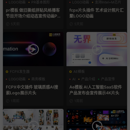
LOGO动画
PR基本图形
LOGO动画
支持Intel+M芯片
复古风
汇聚
pr模板 做旧撕纸拼贴风格播客
fcpx片头插件 艺术设计照片汇
节目开场介绍动态宣传动画PR
聚LOGO动画
模版
5天前
5天前
FCPX发生器
AE模板
LOGO动画
商务模板
AI
产品介绍
产品宣传
支持Intel+M芯片
FCPX中文插件 玻璃质感AI搜
Ae模板 AI人工智能SaaS软件
索Logo展示片头
产品发布会宣传展示4K片头
1周前
1周前