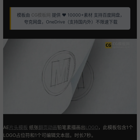
模板由
CG模板网
提供 ❤️ 10000+素材 支持百度网盘，
夸克网盘，OneDrive（支持国内外）不限速下载
AE
片头模板
纸张
翻页动画
铅笔素描画出
LOGO
，此模板包含1个
LOGO占位符和1个可编辑文本层。时长7秒。