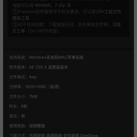
电脑可以用
WinRAR
，
7-Zip
等
②Premiere软件版本号不符合要求，可以尝试
Pr工程文件
降级工具
③对于任何问题：下载链接无效，丢失某些文件等，请
提
交工单
（24 小时内修复）
支持系统：
Windows系统和MAC苹果系统
软件版本：
AE CS5.5 或更高版本
文件格式：
Aep
分辨率：
1920×1080（高清）
文件大小：
7MB
时长：
6秒
音乐：
有
使用帮助：
视频教程
下载方式：
百度网盘,城通网盘,夸克网盘,OneDrive