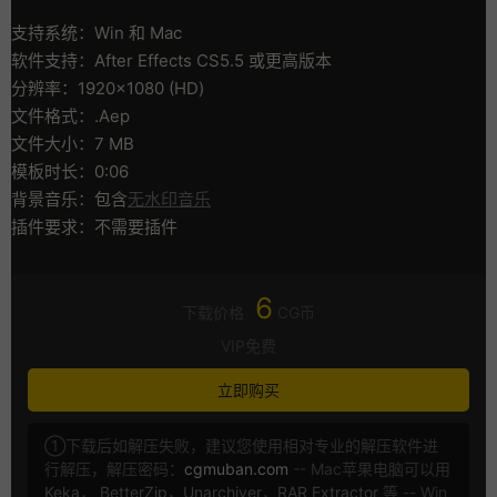
支持系统：Win 和 Mac
软件支持：After Effects CS5.5 或更高版本
分辨率：1920×1080 (HD)
文件格式：.Aep
文件大小：7 MB
模板时长：0:06
背景音乐：包含
无水印音乐
插件要求：不需要插件
6
下载价格
CG币
VIP免费
立即购买
①下载后如解压失败，建议您使用相对专业的解压软件进
行解压，解压密码：
cgmuban.com
-- Mac苹果电脑可以用
Keka
，
BetterZip
，
Unarchiver
，
RAR Extractor
等 -- Win