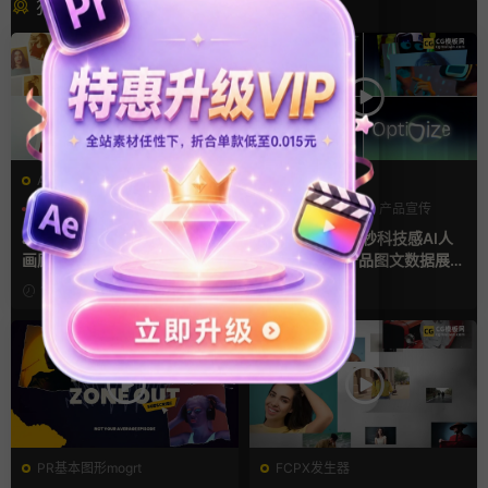
猜你喜欢
AE模板
AE模板
LOGO动画
三维
幻灯片
AI
产品介绍
产品宣传
ae相册模板 多场景照片墙堆叠
ae片头模板 36秒科技感AI人
画廊幻灯片宣传视频
工智能SaaS产品图文数据展示
宣传视频AE模板
10小时前
3天前
PR基本图形mogrt
FCPX发生器