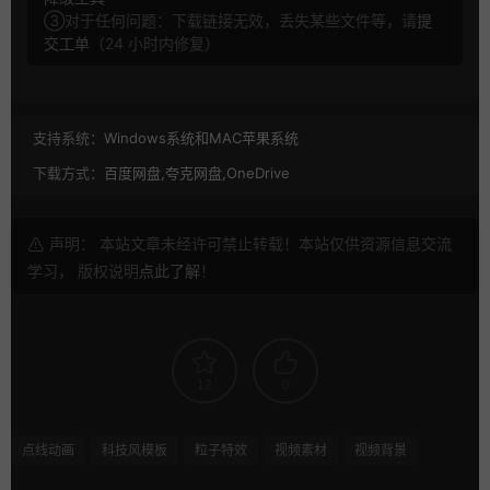
③对于任何问题：下载链接无效，丢失某些文件等，请
提
交工单
（24 小时内修复）
支持系统：
Windows系统和MAC苹果系统
下载方式：
百度网盘,夸克网盘,OneDrive
声明： 本站文章未经许可禁止转载！本站仅供资源信息交流
学习， 版权说明
点此了解
！
12
0
点线动画
科技风模板
粒子特效
视频素材
视频背景