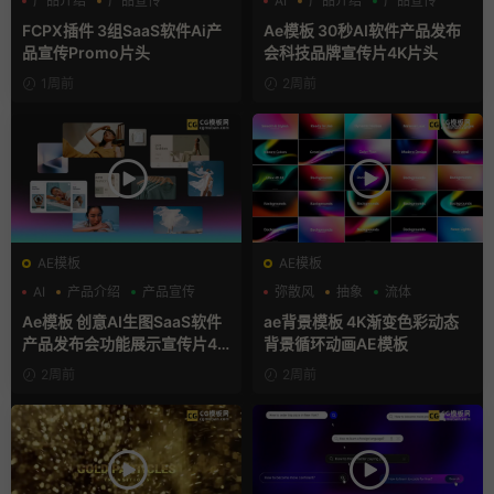
产品介绍
产品宣传
AI
产品介绍
产品宣传
产品展示
FCPX插件 3组SaaS软件Ai产
Ae模板 30秒AI软件产品发布
品宣传Promo片头
会科技品牌宣传片4K片头
1周前
2周前
AE模板
AE模板
AI
产品介绍
产品宣传
弥散风
抽象
流体
Ae模板 创意AI生图SaaS软件
ae背景模板 4K渐变色彩动态
产品发布会功能展示宣传片4K
背景循环动画AE模板
片头
2周前
2周前