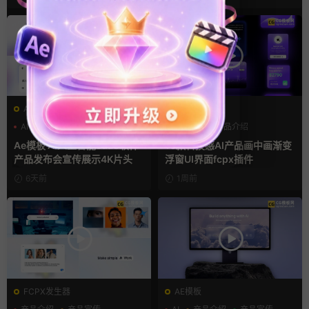
AE模板
FCPX字幕
AI
产品介绍
产品宣传
AI
UI
产品介绍
Ae模板 AI人工智能SaaS软件
10款科技感AI产品画中画渐变
产品发布会宣传展示4K片头
浮窗UI界面fcpx插件
6天前
1周前
FCPX发生器
AE模板