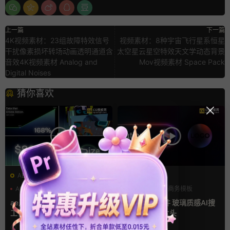
上一篇
下一篇
4K视频素材：23组故障特效信号
视频素材：8种宇宙飞行星系恒星
干扰像素损坏转场动画透明通道含
太空星云星空特效天文学动态背景
音效4K视频素材 Analog and
Mov视频素材 Space Pack
Digital Noises
猜你喜欢
AE模板
FCPX发生器
AI
产品介绍
产品宣传
LOGO动画
商务模板
支持Intel+M芯片
ae片头模板 36秒科技感AI人
FCPX中文插件 玻璃质感AI搜
工智能SaaS产品图文数据展示
索Logo展示片头
宣传视频AE模板
1天前
6天前