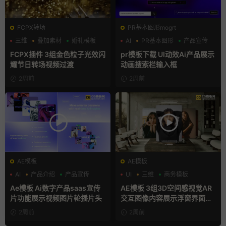
FCPX转场
PR基本图形mogrt
三维
叠加素材
婚礼模板
AI
PR基本图形
产品宣传
FCPX插件 3组金色粒子光效闪
pr模板下载 UI动效Ai产品展示
耀节日转场视频过渡
动画搜索栏输入框
2周前
2周前
AE模板
AE模板
AI
产品介绍
产品宣传
UI
三维
商务模板
Ae模板 Ai数字产品saas宣传
AE模板 3组3D空间感视觉AR
片功能展示视频图片轮播片头
交互图像内容展示浮窗界面动
画
2周前
2周前