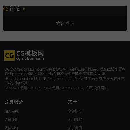
评论
0
请先
登录
CG模板网(cgmuban.com)免费后期资源下载网站,pr模板,ae模板,fcpx插件,视频
素材
,premiere模板,pr素材,PR片头模板,pr免费模板,字幕模板,AE插
件,mogrt,premiere,LUT,PR,AE,fcpx,finalcut,剪辑素材,抖音素材,免费素材,素材
下载,支持M芯片
Windows 使用 Ctrl + D，Mac 使用 Command + D，即可收藏网站
会员服务
关于
加入会员
全部标签
会员须知
入门教程
法律申明
关于我们