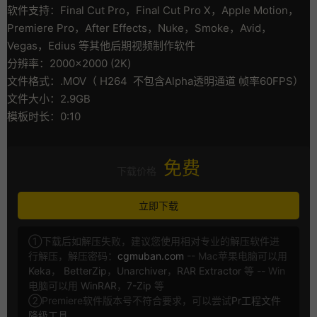
软件支持：Final Cut Pro，Final Cut Pro X，Apple Motion，
Premiere Pro，After Effects，Nuke，Smoke，Avid，
Vegas，Edius 等其他后期视频制作软件
分辨率：2000×2000 (2K)
文件格式：.MOV（ H264 不包含Alpha透明通道 帧率60FPS）
文件大小：2.9GB
模板时长：0:10
免费
下载价格
立即下载
①下载后如解压失败，建议您使用相对专业的解压软件进
行解压，解压密码：
cgmuban.com
-- Mac苹果电脑可以用
Keka
，
BetterZip
，
Unarchiver
，
RAR Extractor
等 -- Win
电脑可以用
WinRAR
，
7-Zip
等
②Premiere软件版本号不符合要求，可以尝试
Pr工程文件
降级工具