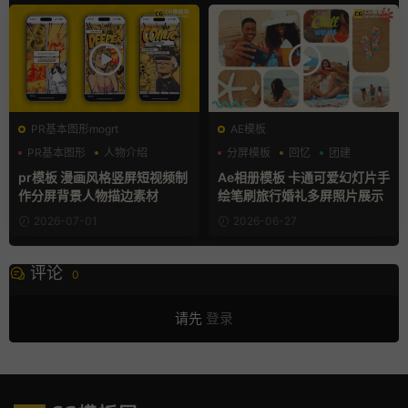
PR基本图形mogrt
AE模板
PR基本图形
人物介绍
分屏模板
回忆
团建
动漫
pr模板 漫画风格竖屏短视频制
Ae相册模板 卡通可爱幻灯片手
作分屏背景人物描边素材
绘笔刷旅行婚礼多屏照片展示
2026-07-01
2026-06-27
评论
0
请先
登录