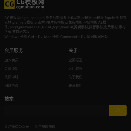
CG模板网(cgmuban.com)免费后期资源下载网站,pr模板,ae模板,fcpx插件,视频
素材
,premiere模板,pr素材,PR片头模板,pr免费模板,字幕模板,AE插
件,mogrt,premiere,LUT,PR,AE,fcpx,finalcut,剪辑素材,抖音素材,免费素材,素材
下载,支持M芯片
Windows 使用 Ctrl + D，Mac 使用 Command + D，即可收藏网站
会员服务
关于
加入会员
全部标签
会员须知
入门教程
法律申明
关于我们
网站协议
联系我们
搜索
关注微信公众号
关注哔哩哔哩