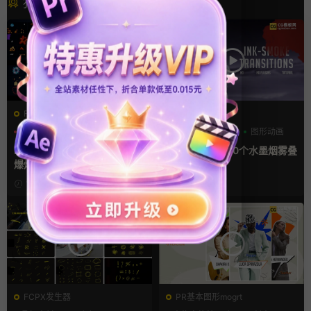
猜你喜欢
FCPX发生器
FCPX转场
卡通模板
图形动画
三维
叠加素材
图形动画
手绘风
FCPX插件 58组2D手绘Flash
fcpx转场插件 10个水墨烟雾叠
爆炸火焰能量特效
加层视频过渡
1周前
2周前
FCPX发生器
PR基本图形mogrt