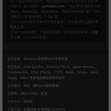
①下载后如解压失败，建议您使用相对专业的解压软件进
行解压，解压密码：
cgmuban.com
-- Mac苹果电脑可以用
Keka
，
BetterZip
，
Unarchiver
，
RAR Extractor
等 -- Win
电脑可以用
WinRAR
，
7-Zip
等
②Premiere软件版本号不符合要求，可以尝试
Pr工程文件
降级工具
③对于任何问题：下载链接无效，丢失某些文件等，请
提
交工单
（24 小时内修复）
支持系统：
Windows系统和MAC苹果系统
软件版本：
Final Cut Pro，Final Cut Pro X，Apple Motion，
Premiere Pro，After Effects，FCPX，Nuke，Smoke，Avid，
Vegas，Edius 等其他后期视频制作软件
文件格式：
Mov（带Alpha透明通道）
分辨率：
1920×1080（高清）
文件大小：
84MB
下载方式：
百度网盘,夸克网盘,OneDrive