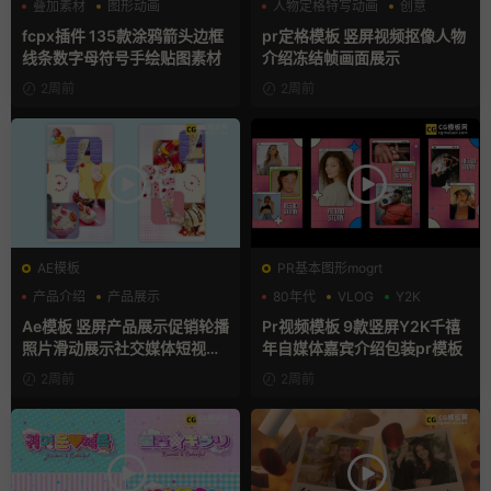
叠加素材
图形动画
人物定格特写动画
创意
手绘风
动态海报
fcpx插件 135款涂鸦箭头边框
pr定格模板 竖屏视频抠像人物
线条数字母符号手绘贴图素材
介绍冻结帧画面展示
2周前
2周前
AE模板
PR基本图形mogrt
产品介绍
产品展示
80年代
VLOG
Y2K
卡通模板
Ae模板 竖屏产品展示促销轮播
Pr视频模板 9款竖屏Y2K千禧
照片滑动展示社交媒体短视频
年自媒体嘉宾介绍包装pr模板
片头
2周前
2周前