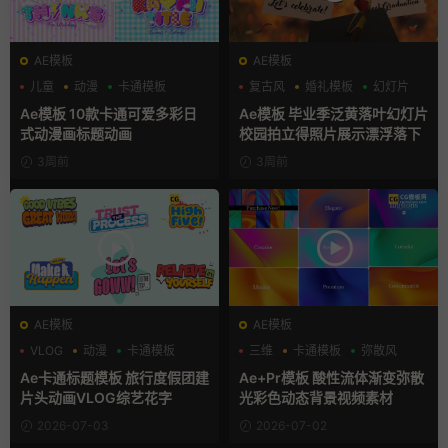
AE模板
AE模板
儿童
动漫
卡通模板
复古风
婚礼模板
幻灯片
Ae模板 10款卡通可爱多彩日
Ae模板 毕业季泛黄落叶幻灯片
式动漫画标题动画
校园拍立得照片展示漂浮落下
3周前
3周前
AE模板
AE模板
VLOG
动漫
卡通模板
三维
卡通模板
弥散风
Ae卡通标题模板 旅行度假团建
Ae+Pr模板 酸性流体渐变弥散
片头动画VLOG综艺花字
光彩色动态背景视频素材
2026-07-03
2026-07-02