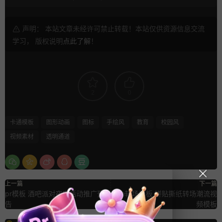
声明： 本站文章未经许可禁止转载！本站仅供资源信息交流
学习， 版权说明
点此了解
！
2
0
卡通模板
图形动画
图标
手绘风
教育
校园风
视频素材
透明通道
上一篇
下一篇
pr模板 酒吧派对夜店活动推广预
ae转场模板 拼贴撕纸转场潮流视
告
频模板