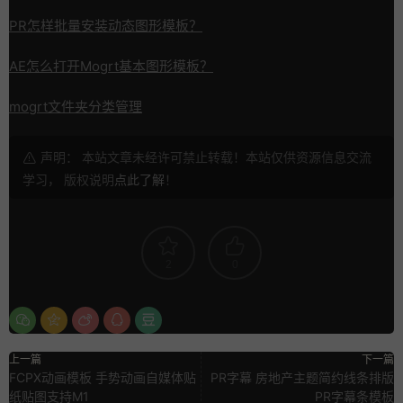
PR怎样
批量
安装动态图形模板？
AE怎么打开Mogrt基本图形模板？
mogrt文件夹分类管理
声明： 本站文章未经许可禁止转载！本站仅供资源信息交流
学习， 版权说明
点此了解
！
2
0
上一篇
下一篇
FCPX动画模板 手势动画自媒体贴
PR字幕 房地产主题简约线条排版
纸贴图支持M1
PR字幕条模板