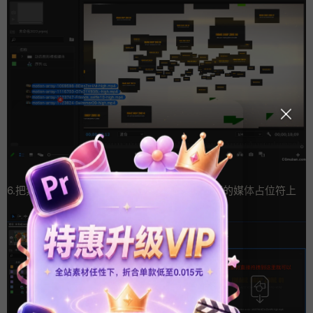
6.把素材（图片/视频）拖拽到基本图形-编辑下的媒体占位符上