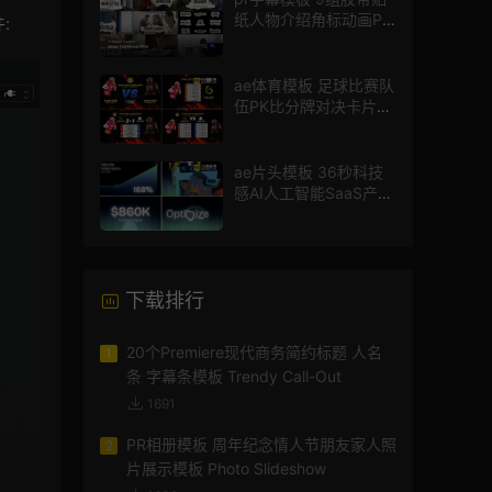
纸人物介绍角标动画PR
:
模版
ae体育模板 足球比赛队
伍PK比分牌对决卡片球
员介绍宣传视频AE模板
ae片头模板 36秒科技
感AI人工智能SaaS产品
图文数据展示宣传视频
AE模板
下载排行
20个Premiere现代商务简约标题 人名
1
条 字幕条模板 Trendy Call-Out
1691
PR相册模板 周年纪念情人节朋友家人照
2
片展示模板 Photo Slideshow