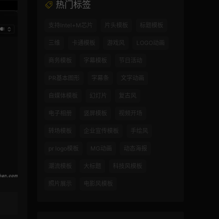
热门标签
支持Intel+M芯片
片头模板
标题模板
三维
卡通模板
游戏风
LOGO动画
商务模板
字幕模板
节日活动
PR基本图形
字幕条
文字动画
自媒体模板
幻灯片
复古风
电子相册
竖屏模板
视频开场
转场模板
企业宣传模板
手绘风
pr logo模板
MG动画
动态海报
潮流模板
大标题
科技风模板
照片展示
电影风模板