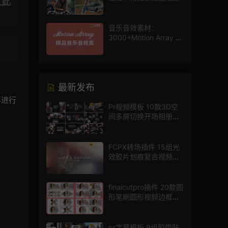
过此
音乐音效素材：
3000+Motion Array 影
片配乐音效素材库
最新发布
再进行
Pr视频模板 10款3D空
间多屏切换开场相册视
频展示照片墙pr模板
FCPX转场插件 15组光
效胶片划痕复古视频过
渡
finalcutpro插件 20款图
形笔刷圆形视频边框遮
罩fcpx片头插件
pr字幕模板 9组胶带贴