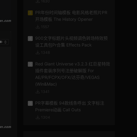
1630
PR年份时间轴模板 电影风格老照片PR
3
开场模板 The History Opener
1557
900文字标题片头视频调色转场特效预
4
设工具包Pr合集 Effects Pack
1348
Red Giant Universe v3.2.3 红巨星特效
5
插件套装序列号注册破解版 For
AE/PR/FCPX/OFX/达芬奇/VEGAS
(Win&Mac)
1341
PR字幕模板 94款线条呼出 文字标注
6
Premiere动画 Call Outs
1304