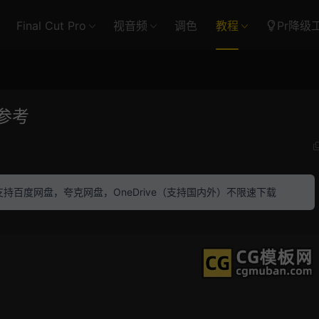
Final Cut Pro
视音频
调色
教程
Pr降级
法参考
素材 支持百度网盘，夸克网盘，OneDrive（支持国内外）不限速下载