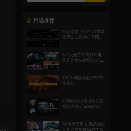
精选推荐
视频素材 160个4K数学
物理公式数字符号图标
mg图形动画
6个荧光梦幻霓虹风电
影标题片头片尾fcpx插
件
1900+电影氛围SFX转
场音效
12种放映机切换照片轮
播放大展示画面转场动
画AE模板
AE转场模板 拼贴风撕纸
定格人物抠像描边过渡