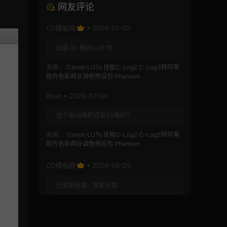
网友评论
CG模板网
• 2026-07-05
这是 33 格的 LUT 包
来源：
Canon LUTs 佳能C-Log2 C-Log3转阿莱
胶片色彩商业调色预设包 Phantom
Ryun • 2026-07-04
这个是65格的还是33格的？
来源：
Canon LUTs 佳能C-Log2 C-Log3转阿莱
胶片色彩商业调色预设包 Phantom
CG模板网
• 2026-06-25
已更新链接，感谢反馈
来源：
FCPX插件：水墨转场 14款水滴墨水晕染古
风MV过渡视频影视回忆转场插件 INK Transitions