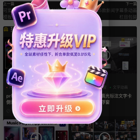
上一篇
下一篇
可爱少女风自媒体拼贴风幻灯片Ae
Pr字幕模板 25款新闻字幕条动画
模板
栏目包装
猜你喜欢
PR基本图形mogrt
FCPX字幕
PR基本图形
三维
倒计时
字幕模板
弹窗
文字动画
pr轮播模板 方屏竖屏4K展示
fcpx插件 9组高光标注文字卡
倒计时轮播图PR模版
片窗口小组件浮窗
3小时前
3小时前