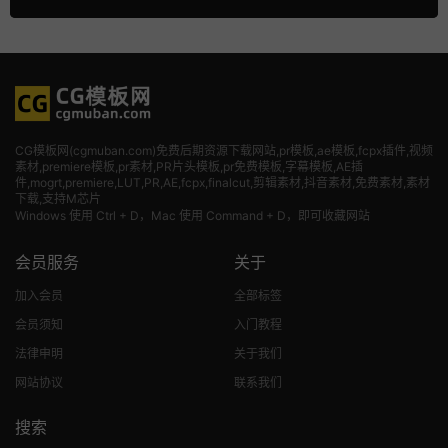
CG模板网(cgmuban.com)免费后期资源下载网站,pr模板,ae模板,fcpx插件,视频
素材
,premiere模板,pr素材,PR片头模板,pr免费模板,字幕模板,AE插
件,mogrt,premiere,LUT,PR,AE,fcpx,finalcut,剪辑素材,抖音素材,免费素材,素材
下载,支持M芯片
Windows 使用 Ctrl + D，Mac 使用 Command + D，即可收藏网站
会员服务
关于
加入会员
全部标签
会员须知
入门教程
法律申明
关于我们
网站协议
联系我们
搜索