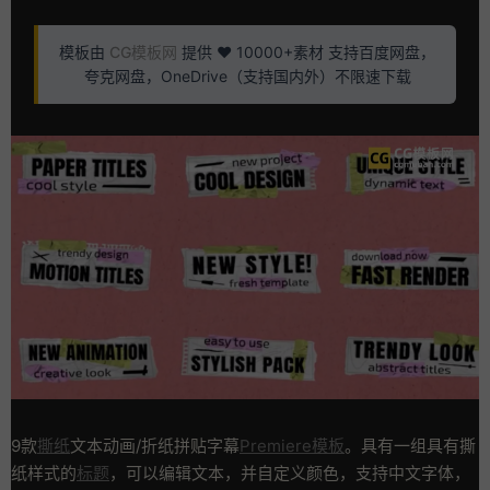
模板由
CG模板网
提供 ❤️ 10000+素材 支持百度网盘，
夸克网盘，OneDrive（支持国内外）不限速下载
9款
撕纸
文本动画/折纸拼贴字幕
Premiere模板
。具有一组具有撕
纸样式的
标题
，可以编辑文本，并自定义颜色，支持中文字体，