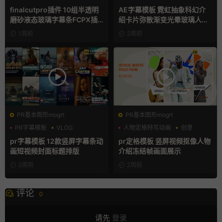
字幕模板
finalcutpro插件 10组半透明
AE字幕模板 霓虹抽象科幻介
磨砂液态玻璃字幕条FCPX插
绍卡片弥散渐变光晕玻璃人名
件
条
1周前
2周前
PR基本图形mogrt
PR基本图形mogrt
PR字幕模板
VLOG
人物定格特写动画
创意
人物介绍
动态海报
pr字幕模板 12款竖屏字幕条动
pr定格模板 竖屏视频抠像人物
画短视频封面标题排版
介绍冻结帧画面展示
2周前
2周前
评论
0
请先
登录