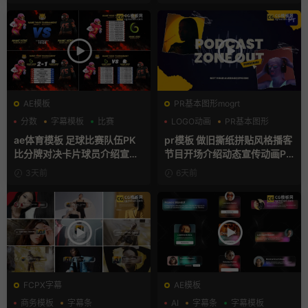
AE模板
PR基本图形mogrt
分数
字幕模板
比赛
LOGO动画
PR基本图形
复古风
ae体育模板 足球比赛队伍PK
pr模板 做旧撕纸拼贴风格播客
比分牌对决卡片球员介绍宣传
节目开场介绍动态宣传动画PR
视频AE模板
模版
3天前
6天前
FCPX字幕
AE模板
商务模板
字幕条
AI
字幕条
字幕模板