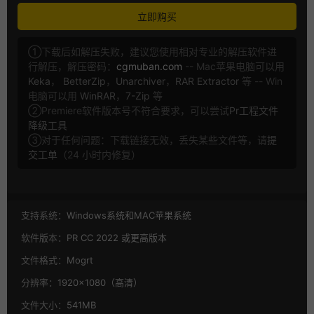
立即购买
①下载后如解压失败，建议您使用相对专业的解压软件进
行解压，解压密码：
cgmuban.com
-- Mac苹果电脑可以用
Keka
，
BetterZip
，
Unarchiver
，
RAR Extractor
等 -- Win
电脑可以用
WinRAR
，
7-Zip
等
②Premiere软件版本号不符合要求，可以尝试
Pr工程文件
降级工具
③对于任何问题：下载链接无效，丢失某些文件等，请
提
交工单
（24 小时内修复）
支持系统：
Windows系统和MAC苹果系统
软件版本：
PR CC 2022 或更高版本
文件格式：
Mogrt
分辨率：
1920×1080（高清）
文件大小：
541MB