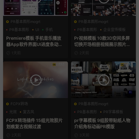
PR基本图形mogrt
PR基本图形mogrt
PR基本图形
UI
手机
PR基本图形
企业宣传模板
幻灯片
Premiere模板 手机音乐播放
Pr视频模板 10款3D空间多屏
器App软件界面UI进度条动画
切换开场相册视频展示照片墙
视频样机pr模版
pr模板
1天前
2天前
FCPX转场
PR基本图形mogrt
光效
复古风
PR基本图形
PR字幕模板
支持Intel+M芯片
人物介绍
FCPX转场插件 15组光效胶片
pr字幕模板 9组胶带贴纸人物
划痕复古视频过渡
介绍角标动画PR模版
2天前
3天前