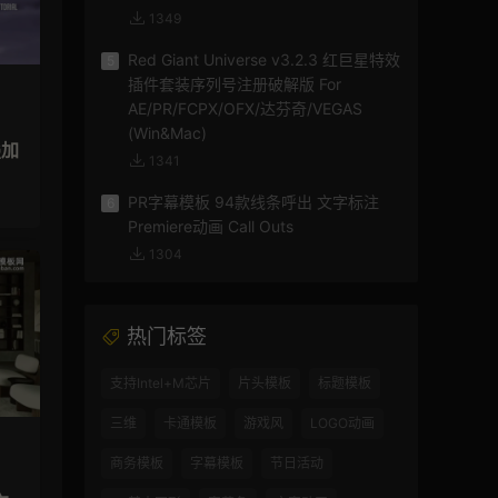
1349
Red Giant Universe v3.2.3 红巨星特效
5
插件套装序列号注册破解版 For
AE/PR/FCPX/OFX/达芬奇/VEGAS
(Win&Mac)
叠加
1341
PR字幕模板 94款线条呼出 文字标注
6
Premiere动画 Call Outs
1304
热门标签
支持Intel+M芯片
片头模板
标题模板
三维
卡通模板
游戏风
LOGO动画
商务模板
字幕模板
节日活动