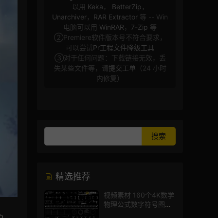
以用
Keka
，
BetterZip
，
Unarchiver
，
RAR Extractor
等 -- Win
电脑可以用
WinRAR
，
7-Zip
等
②Premiere软件版本号不符合要求，
可以尝试
Pr工程文件降级工具
③对于任何问题：下载链接无效，丢
失某些文件等，请
提交工单
（24 小时
内修复）
精选推荐
视频素材 160个4K数学
物理公式数字符号图标
mg图形动画
白、