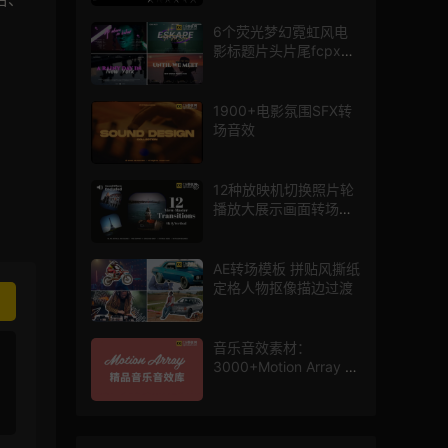
6个荧光梦幻霓虹风电
影标题片头片尾fcpx插
件
1900+电影氛围SFX转
场音效
12种放映机切换照片轮
播放大展示画面转场动
画AE模板
AE转场模板 拼贴风撕纸
定格人物抠像描边过渡
音乐音效素材：
3000+Motion Array 影
片配乐音效素材库