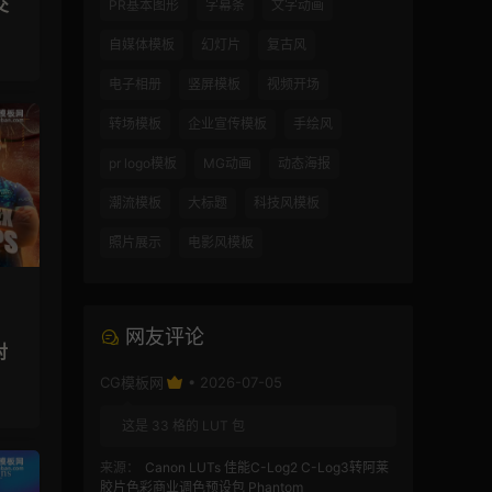
交
PR基本图形
字幕条
文字动画
自媒体模板
幻灯片
复古风
电子相册
竖屏模板
视频开场
转场模板
企业宣传模板
手绘风
pr logo模板
MG动画
动态海报
潮流模板
大标题
科技风模板
照片展示
电影风模板
网友评论
对
CG模板网
• 2026-07-05
这是 33 格的 LUT 包
来源：
Canon LUTs 佳能C-Log2 C-Log3转阿莱
胶片色彩商业调色预设包 Phantom