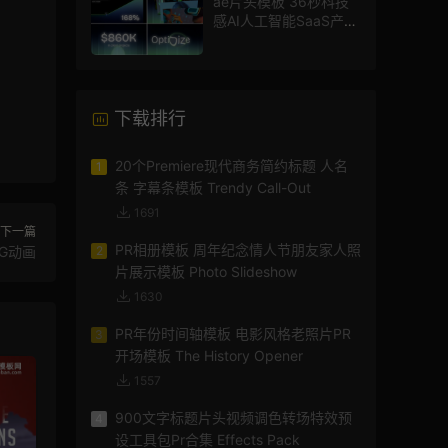
ae片头模板 36秒科技
感AI人工智能SaaS产品
图文数据展示宣传视频
AE模板
下载排行
20个Premiere现代商务简约标题 人名
1
条 字幕条模板 Trendy Call-Out
1691
下一篇
PR相册模板 周年纪念情人节朋友家人照
MG动画
2
片展示模板 Photo Slideshow
1630
PR年份时间轴模板 电影风格老照片PR
3
开场模板 The History Opener
1557
900文字标题片头视频调色转场特效预
4
设工具包Pr合集 Effects Pack