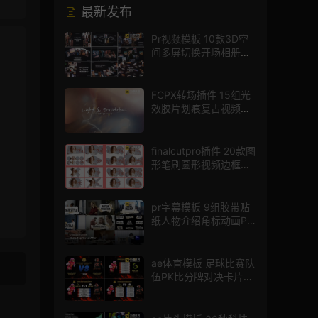
最新发布
Pr视频模板 10款3D空
间多屏切换开场相册视
频展示照片墙pr模板
FCPX转场插件 15组光
效胶片划痕复古视频过
渡
finalcutpro插件 20款图
形笔刷圆形视频边框遮
罩fcpx片头插件
pr字幕模板 9组胶带贴
纸人物介绍角标动画PR
模版
ae体育模板 足球比赛队
伍PK比分牌对决卡片球
员介绍宣传视频AE模板