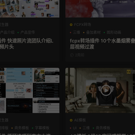
发生器
FCPX转场
产品介绍
产品宣传
三维
叠加素材
图形动画
X插件 快速照片流团队介绍L
fcpx转场插件 10个水墨烟雾
视频片头
层视频过渡
2周前
发生器
AE模板
词排版
商务模板
字幕模板
UI
三维
商务模板