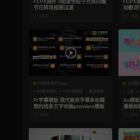
FCPX插件 3组金色粒子光效闪耀
FCP
节日转场视频过渡
动歌词
2周前
3周前
PR基本图形mogrt
AE模板
PR基本图形
PR字幕模板
商务模板
儿童
Pr字幕模板 现代商务字幕条标题
Ae模
简约线条文字动画premiere模板
漫画标
3周前
3周前