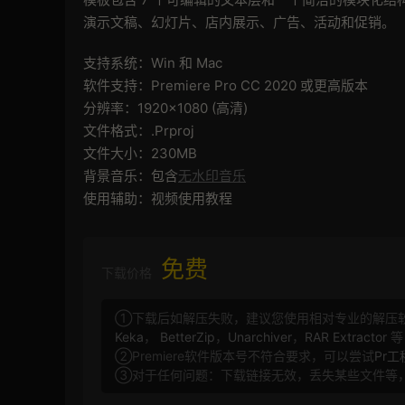
演示文稿、幻灯片、店内展示、广告、活动和促销。
支持系统：Win 和 Mac
软件支持：Premiere Pro CC 2020 或更高版本
分辨率：1920×1080 (高清)
文件格式：.Prproj
文件大小：230MB
背景音乐：包含
无水印音乐
使用辅助：视频使用教程
免费
下载价格
①下载后如解压失败，建议您使用相对专业的解压
Keka
，
BetterZip
，
Unarchiver
，
RAR Extractor
等
②Premiere软件版本号不符合要求，可以尝试
Pr
③对于任何问题：下载链接无效，丢失某些文件等