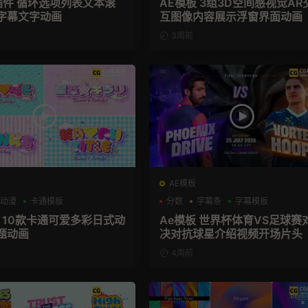
X插件 循环选项列表文本滚
AE模板 3组3D空间感视觉AR
字幕文字动画
互图像内容展示浮窗界面动画
3周前
AE模板
动漫
卡通模板
分数
字幕条
字幕模板
板 10款卡通可爱多彩日式动
Ae模板 世界杯体育VS足球赛
题动画
决对抗球星介绍视频开场片头
4周前