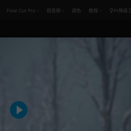
Final Cut Pro
视音频
调色
教程
Pr降级