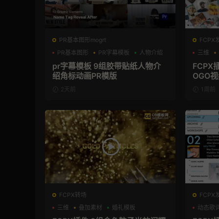
PR基本图形mogrt
FCPX
PR基本图形
PR字幕模板
人物介绍
三维
pr字幕模板 9组胶带贴纸人物介
FCP
绍角标动画PR模版
OGO
2天前
1周前
FCPX转场
FCPX
三维
叠加素材
婚礼模板
动态歌