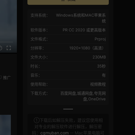
支持系统：
Windows系统和MAC苹果系
统
软件版本：
PR CC 2020 或更高版本
文件格式：
Prproj
分辨率：
1920×1080（高清）
文件大小：
230MB
时长：
35秒
音乐：
有
推广
使用帮助：
视频教程
下载方式：
百度网盘,城通网盘,夸克网
盘,OneDrive
①下载后如解压失败，建议您使用相
对专业的解压软件进行解压，解压密
码：
cgmuban.com
-- Mac苹果电脑可