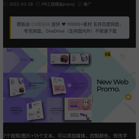
2022-03-28
PR工程模板prproj
推广
模板由
CG模板网
提供 ❤️ 10000+素材 支持百度网盘，
夸克网盘，OneDrive（支持国内外）不限速下载
7个视频/图片+15个文本。可以添加媒体，控制颜色，修改字