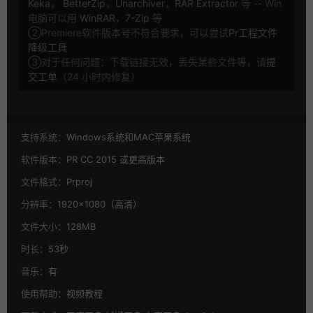
Keka
，
BetterZip
，
Unarchiver
，
RAR Extractor
等 -- Win
电脑可以用
WinRAR
，
7-Zip
等
②Premiere软件版本号不符合要求，可以尝试
Pr工程文件
降级工具
③对于任何问题：下载链接无效，丢失某些文件等，请
提
交工单
（24 小时内修复）
支持系统：
Windows系统和MAC苹果系统
软件版本：
PR CC 2015 或更高版本
文件格式：
Prproj
分辨率：
1920×1080（高清）
文件大小：
128MB
时长：
53秒
音乐：
有
使用帮助：
视频教程