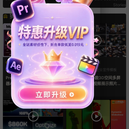
Stories
猜你喜欢
PR基本图形mogrt
PR基本图形mogrt
PR基本图形
UI
手机
PR基本图形
企业宣传模板
幻灯片
Premiere模板 手机音乐播放
Pr视频模板 10款3D空间多屏
器App软件界面UI进度条动画
切换开场相册视频展示照片墙
视频样机pr模版
pr模板
3天前
4天前