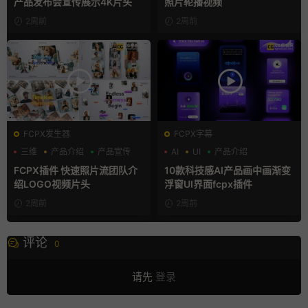
产品发布会宣传展示4K片头
照片轮播视频
2周前
2周前
FCPX发生器
FCPX字幕
三维
产品介绍
产品宣传
AI
UI
产品介绍
FCPX插件 快速照片流团队介
10款科技感AI产品画中画渐变
绍LOGO视频片头
浮窗UI界面fcpx插件
2周前
2周前
评论
0
请先
登录