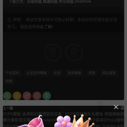
下载方式：
百度网盘,城通网盘,夸克网盘,OneDrive
声明： 本站文章未经许可禁止转载！本站仅供资源信息交流
学习， 版权说明
点此了解
！
20
0
产品宣传
企业宣传模板
信息
商务模板
界面
网址搜索
网络
上一篇
下一篇
FCPX模板 未来科幻赛博朋克双重
FCPX短视频片头模板 弹窗网格网
曝光重影图文展示finalcutpro插件
红人物介绍展示fcpx插件
Futuristic Slideshow
Creative Sale Scenes And