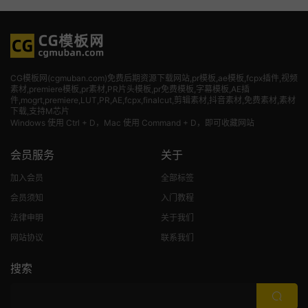
CG模板网(cgmuban.com)免费后期资源下载网站,pr模板,ae模板,fcpx插件,视频
素材
,premiere模板,pr素材,PR片头模板,pr免费模板,字幕模板,AE插
件,mogrt,premiere,LUT,PR,AE,fcpx,finalcut,剪辑素材,抖音素材,免费素材,素材
下载,支持M芯片
Windows 使用 Ctrl + D，Mac 使用 Command + D，即可收藏网站
会员服务
关于
加入会员
全部标签
会员须知
入门教程
法律申明
关于我们
网站协议
联系我们
搜索