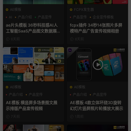
AE模板
FCPX发生器
AI
产品介绍
产品宣传
产品宣传
企业宣传模板
分屏模板
ae片头模板 36秒科技感AI人
fcpx插件 34秒14张照片多屏
工智能SaaS产品图文数据展示
模特产品广告宣传视频相册
宣传视频AE模板
6天前
6天前
AE模板
AE模板
产品介绍
产品宣传
产品介绍
产品宣传
产品展示
产品展示
AE模板 横竖屏多场景图文展
AE模板 4款立体环绕3D旋转
示排版产品宣传视频
幻灯片竖屏照片轮播放大展示
7天前
1周前