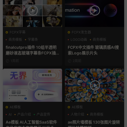
FCPX字幕
FCPX发生器
商务模板
字幕条
LOGO动画
商务模板
字幕模板
支持Intel+M芯片
finalcutpro插件 10组半透明
FCPX中文插件 玻璃质感AI搜
磨砂液态玻璃字幕条FCPX插
索Logo展示片头
件
1周前
2周前
AE模板
AE模板
AI
产品介绍
产品宣传
人物介绍
商务模板
幻灯片
Ae模板 AI人工智能SaaS软件
ae照片墙模板 130张图片旋转