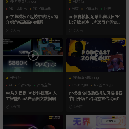
PR基本图形mogrt
AE模板
PR基本图形
PR字幕模板
分数
字幕模板
比赛
人物介绍
pr字幕模板 9组胶带贴纸人物
ae体育模板 足球比赛队伍PK
介绍角标动画PR模版
比分牌对决卡片球员介绍宣传
视频AE模板
3天前
3天前
AE模板
PR基本图形mogrt
AI
产品介绍
产品宣传
LOGO动画
PR基本图形
复古风
ae片头模板 36秒科技感AI人
pr模板 做旧撕纸拼贴风格播客
工智能SaaS产品图文数据展示
节目开场介绍动态宣传动画PR
宣传视频AE模板
模版
4天前
6天前