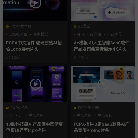
FCPX发生器
AE模板
LOGO动画
商务模板
AI
产品介绍
产品宣传
支持Intel+M芯片
FCPX中文插件 玻璃质感AI搜
Ae模板 AI人工智能SaaS软件
索Logo展示片头
产品发布会宣传展示4K片头
1周前
1周前
FCPX字幕
FCPX发生器
AI
UI
产品介绍
产品介绍
产品宣传
产品展示
10款科技感AI产品画中画渐变
FCPX插件 3组SaaS软件Ai产
浮窗UI界面fcpx插件
品宣传Promo片头