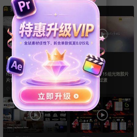
猜你喜欢
FCPX字幕
FCPX转场
字幕模板
弹窗
文字动画
光效
复古风
支持Intel+M芯片
fcpx插件 9组高光标注文字卡
FCPX转场插件 15组光效胶片
片窗口小组件浮窗
划痕复古视频过渡
18分钟前
2天前