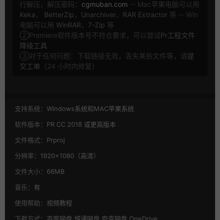
行解压，解压密码：
cgmuban.com
-- Mac苹果电脑可以用
Keka
，
BetterZip
，
Unarchiver
，
RAR Extractor
等 -- Win
电脑可以用
WinRAR
，
7-Zip
等
②Premiere软件版本号不符合要求，可以尝试
Pr工程文件
降级工具
③对于任何问题：下载链接无效，丢失某些文件等，请
提
交工单
（24 小时内修复）
支持系统：
Windows系统和MAC苹果系统
软件版本：
PR CC 2018 或更高版本
文件格式：
Prproj
分辨率：
1920×1080（高清）
文件大小：
66MB
音乐：
有
使用帮助：
视频教程
下载方式：
百度网盘,城通网盘,夸克网盘,OneDrive