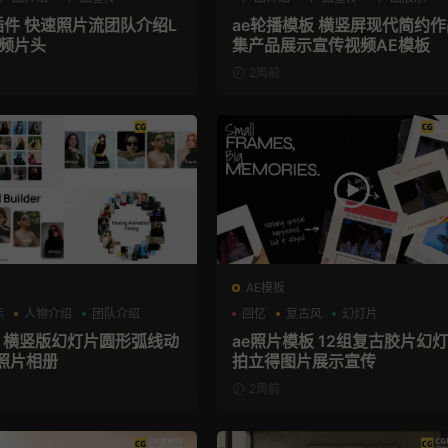
X插件 快速照片流团队介绍L
ae轮播模板 横竖屏现代简约作
视频片头
集产品展示宣传视频AE模板
2周前
AE模板
示
人物介绍
团队介绍
回忆
复古风
幻灯片
板 横竖版幻灯片圆形弧线动
ae照片模板 12组复古胶片幻
照片相册
拍立得图片展示宣传
2周前