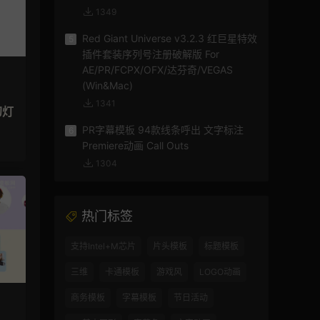
1349
Red Giant Universe v3.2.3 红巨星特效
5
插件套装序列号注册破解版 For
AE/PR/FCPX/OFX/达芬奇/VEGAS
(Win&Mac)
1341
幻灯
PR字幕模板 94款线条呼出 文字标注
6
Premiere动画 Call Outs
1304
热门标签
支持Intel+M芯片
片头模板
标题模板
三维
卡通模板
游戏风
LOGO动画
商务模板
字幕模板
节日活动