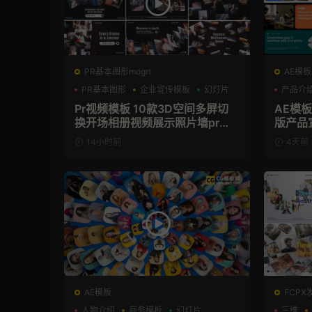
PR基本图形mogrt
AE模板
PR基本图形
企业宣传模板
幻灯片
产品介
Pr视频模板 10款3D空间多屏切
AE模
换开场相册视频展示照片墙pr模
版产品
板
14小时前
4天前
AE模板
FCPX
人物介绍
商务模板
幻灯片
三维