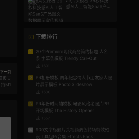
ae片头模板 36秒科技
感AI人工智能SaaS产品
图文数据展示宣传视频
AE模板
下载排行
20个Premiere现代商务简约标题 人名
1
条 字幕条模板 Trendy Call-Out
1691
下一篇
PR相册模板 周年纪念情人节朋友家人照
模板支
2
片展示模板 Photo Slideshow
持M1
1630
PR年份时间轴模板 电影风格老照片PR
3
开场模板 The History Opener
1557
900文字标题片头视频调色转场特效预
4
设工具包Pr合集 Effects Pack