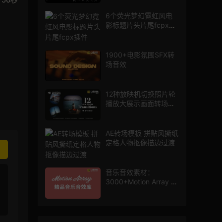
6个荧光梦幻霓虹风电
影标题片头片尾fcpx插
件
1900+电影氛围SFX转
场音效
12种放映机切换照片轮
播放大展示画面转场动
画AE模板
AE转场模板 拼贴风撕纸
定格人物抠像描边过渡
音乐音效素材：
3000+Motion Array 影
片配乐音效素材库