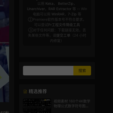
以用
Keka
，
BetterZip
，
Unarchiver
，
RAR Extractor
等 -- Win
电脑可以用
WinRAR
，
7-Zip
等
②Premiere软件版本号不符合要求，
可以尝试
Pr工程文件降级工具
③对于任何问题：下载链接无效，丢
失某些文件等，请
提交工单
（24 小时
内修复）
精选推荐
视频素材 160个4K数学
物理公式数字符号图标
mg图形动画
50秒