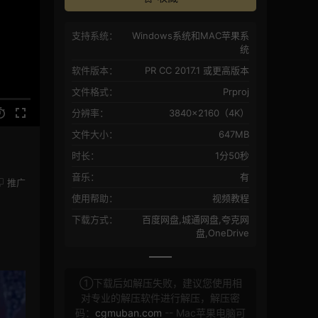
支持系统：
Windows系统和MAC苹果系
统
软件版本：
PR CC 2017.1 或更高版本
文件格式：
Prproj
分辨率：
3840×2160（4K）
文件大小：
647MB
时长：
1分50秒
音乐：
有
推广
使用帮助：
视频教程
下载方式：
百度网盘,城通网盘,夸克网
盘,OneDrive
①下载后如解压失败，建议您使用相
对专业的解压软件进行解压，解压密
码：
cgmuban.com
-- Mac苹果电脑可