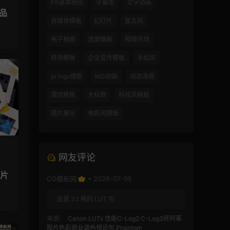
PR基本图形
字幕条
文字动画
品
自媒体模板
幻灯片
复古风
电子相册
竖屏模板
视频开场
转场模板
企业宣传模板
手绘风
pr logo模板
MG动画
动态海报
潮流模板
大标题
科技风模板
照片展示
电影风模板
网友评论
灯片
CG模板网
• 2026-07-05
这是 33 格的 LUT 包
来源：
Canon LUTs 佳能C-Log2 C-Log3转阿莱
胶片色彩商业调色预设包 Phantom