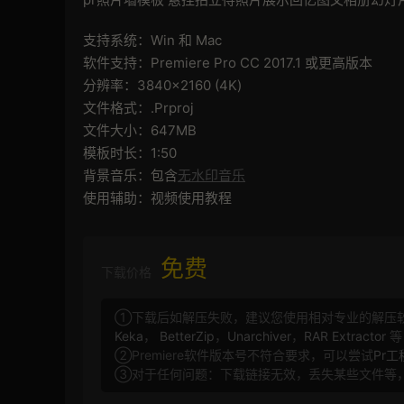
支持系统：Win 和 Mac
软件支持：Premiere Pro CC 2017.1 或更高版本
分辨率：3840×2160 (4K)
文件格式：.Prproj
文件大小：647MB
模板时长：1:50
背景音乐：包含
无水印音乐
使用辅助：视频使用教程
免费
下载价格
①下载后如解压失败，建议您使用相对专业的解压
Keka
，
BetterZip
，
Unarchiver
，
RAR Extractor
等
②Premiere软件版本号不符合要求，可以尝试
Pr
③对于任何问题：下载链接无效，丢失某些文件等