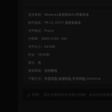
支持系统：
Windows系统和MAC苹果系统
软件版本：
PR CC 2017.1 或更高版本
文件格式：
Prproj
分辨率：
3840×2160（4K）
文件大小：
647MB
时长：
1分50秒
音乐：
有
使用帮助：
视频教程
下载方式：
百度网盘,城通网盘,夸克网盘,OneDrive
声明： 本站文章未经许可禁止转载！本站仅供资源