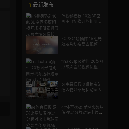
最新发布
Pr视频模板 10款3D空
间多屏切换开场相册视
频展示照片墙pr模板
FCPX转场插件 15组光
效胶片划痕复古视频过
渡
finalcutpro插件 20款图
形笔刷圆形视频边框遮
罩fcpx片头插件
pr字幕模板 9组胶带贴
纸人物介绍角标动画PR
模版
ae体育模板 足球比赛队
伍PK比分牌对决卡片球
员介绍宣传视频AE模板