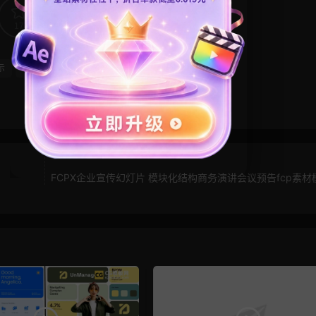
17
0
示
电子相册
FCPX企业宣传幻灯片 模块化结构商务演讲会议预告fcp素材