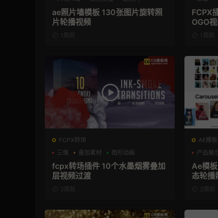
ae照片墙模板 130张图片旋转照
FCP
片轮播视频
OGO
1周前
1周前
FCPX转场
AE模板
三维
叠加素材
图形动画
产品展
fcpx转场插件 10个水墨烟雾叠加
Ae模
层视频过渡
态轮播
2周前
2周前