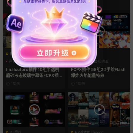
视频AE模板
2天前
2天前
FCPX字幕
FCPX发生器
商务模板
字幕条
卡通模板
图形动画
字幕模板
手绘风
finalcutpro插件 10组半透明
FCPX插件 58组2D手绘Flash
磨砂液态玻璃字幕条FCPX插
爆炸火焰能量特效
件
1周前
1周前
AE模板
PR基本图形mogrt