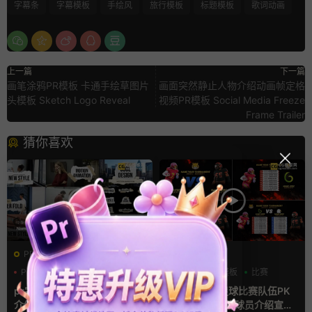
字幕条
字幕模板
手绘风
旅行模板
标题模板
歌词动画
上一篇
下一篇
画笔涂鸦PR模板 卡通手绘草图片
画面突然静止人物介绍动画帧定格
头模板 Sketch Logo Reveal
视频PR模板 Social Media Freeze
Frame Trailer
猜你喜欢
PR基本图形mogrt
AE模板
PR基本图形
PR字幕模板
分数
字幕模板
比赛
人物介绍
pr字幕模板 9组胶带贴纸人物
ae体育模板 足球比赛队伍PK
介绍角标动画PR模版
比分牌对决卡片球员介绍宣传