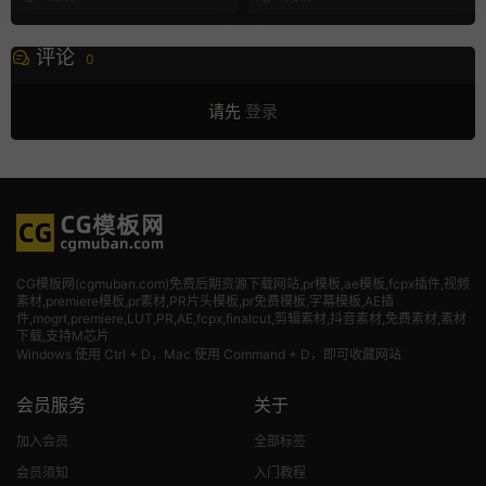
评论
0
请先
登录
CG模板网(cgmuban.com)免费后期资源下载网站,pr模板,ae模板,fcpx插件,视频
素材
,premiere模板,pr素材,PR片头模板,pr免费模板,字幕模板,AE插
件,mogrt,premiere,LUT,PR,AE,fcpx,finalcut,剪辑素材,抖音素材,免费素材,素材
下载,支持M芯片
Windows 使用 Ctrl + D，Mac 使用 Command + D，即可收藏网站
会员服务
关于
加入会员
全部标签
会员须知
入门教程