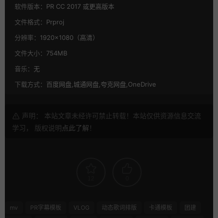
软件版本：
PR CC 2017 或更高版本
文件格式：
Prproj
分辨率：
1920×1080（高清）
文件大小：
754MB
音乐：
无
下载方式：
百度网盘,城通网盘,夸克网盘,OneDrive
声明： 本站文章未经许可禁止转载！本站仅供资源信息交流
学习， 版权说明
点此了解
！
12
0
mv
PR字幕模板
VLOG
动态歌词排版
卡通模板
团建