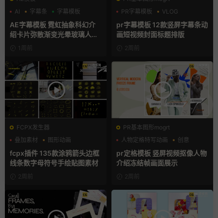
AI
字幕条
字幕模板
PR字幕模板
VLOG
人物介绍
AE字幕模板 霓虹抽象科幻介
pr字幕模板 12款竖屏字幕条动
绍卡片弥散渐变光晕玻璃人名
画短视频封面标题排版
条
1周前
2周前
FCPX发生器
PR基本图形mogrt
叠加素材
图形动画
人物定格特写动画
创意
手绘风
动态海报
fcpx插件 135款涂鸦箭头边框
pr定格模板 竖屏视频抠像人物
线条数字母符号手绘贴图素材
介绍冻结帧画面展示
2周前
2周前