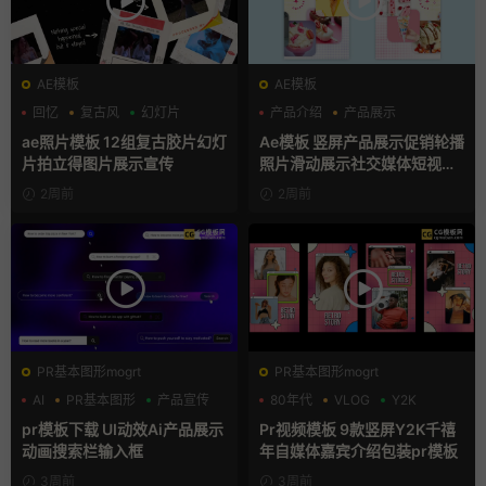
AE模板
AE模板
回忆
复古风
幻灯片
产品介绍
产品展示
卡通模板
ae照片模板 12组复古胶片幻灯
Ae模板 竖屏产品展示促销轮播
片拍立得图片展示宣传
照片滑动展示社交媒体短视频
片头
2周前
2周前
PR基本图形mogrt
PR基本图形mogrt
AI
PR基本图形
产品宣传
80年代
VLOG
Y2K
pr模板下载 UI动效Ai产品展示
Pr视频模板 9款竖屏Y2K千禧
动画搜索栏输入框
年自媒体嘉宾介绍包装pr模板
3周前
3周前