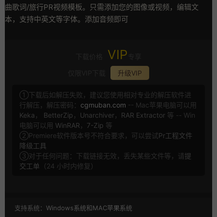
曲歌词/旅行PR视频模板。只需添加您的图像或视频，编辑文
本，支持中英文等字体。添加音频即可
VIP
下载价格
专享
仅限VIP下载
升级VIP
①下载后如解压失败，建议您使用相对专业的解压软件进
行解压，解压密码：
cgmuban.com
-- Mac苹果电脑可以用
Keka
，
BetterZip
，
Unarchiver
，
RAR Extractor
等 -- Win
电脑可以用
WinRAR
，
7-Zip
等
②Premiere软件版本号不符合要求，可以尝试
Pr工程文件
降级工具
③对于任何问题：下载链接无效，丢失某些文件等，请
提
交工单
（24 小时内修复）
支持系统：
Windows系统和MAC苹果系统