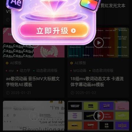
动态歌词排版
20组流体线条手写歌词动画M
Pr文字特效模板 霓虹发光文本
V字体fcpx插件
动画复古字幕
2025-03-12
2025-03-07
AE模板
AE模板
mv
动力学
动态歌词排版
MG动画
动态歌词排版
卡通模板
ae歌词动画 音乐MV大标题文
18组mv歌词动态文本 卡通流
字特效AE模板
体字幕动画ae模板
2025-01-21
2025-01-02