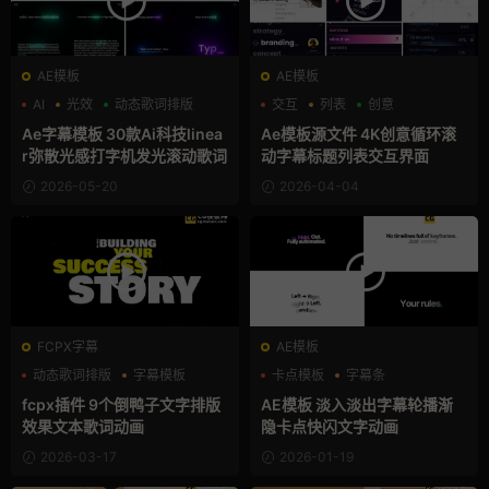
AE模板
AE模板
AI
光效
动态歌词排版
交互
列表
创意
Ae字幕模板 30款Ai科技linea
Ae模板源文件 4K创意循环滚
r弥散光感打字机发光滚动歌词
动字幕标题列表交互界面
2026-05-20
2026-04-04
FCPX字幕
AE模板
动态歌词排版
字幕模板
卡点模板
字幕条
支持Intel+M芯片
字幕模板
fcpx插件 9个倒鸭子文字排版
AE模板 淡入淡出字幕轮播渐
效果文本歌词动画
隐卡点快闪文字动画
2026-03-17
2026-01-19