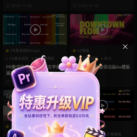
2025-11-20
2025-11-18
PR基本图形mogrt
AE模板
PR基本图形
PR字幕模板
动态歌词排版
噪点
动态歌词排版
复古风
PR歌词动画 18个流体文字动
故障噪点特效歌词动画Ae模板
画有趣标题Pr模板素材
2025-09-22
2025-05-15
FCPX发生器
PR基本图形mogrt
mv
字幕模板
手绘风
PR基本图形
PR字幕模板